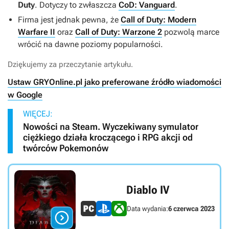
Duty
. Dotyczy to zwłaszcza
CoD: Vanguard
.
Firma jest jednak pewna, że
Call of Duty: Modern
Warfare II
oraz
Call of Duty: Warzone 2
pozwolą marce
wrócić na dawne poziomy popularności.
Dziękujemy za przeczytanie artykułu.
Ustaw GRYOnline.pl jako preferowane źródło wiadomości
w Google
WIĘCEJ:
Nowości na Steam. Wyczekiwany symulator
ciężkiego działa kroczącego i RPG akcji od
twórców Pokemonów
Diablo IV
Data wydania:
6 czerwca 2023
