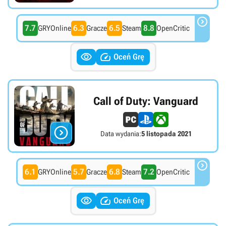

7.7
6.3
6.5
8.8
GRYOnline
Gracze
Steam
OpenCritic


Oceń Grę
Call of Duty: Vanguard

Data wydania:
5 listopada 2021

6.1
5.7
6.8
7.2
GRYOnline
Gracze
Steam
OpenCritic


Oceń Grę