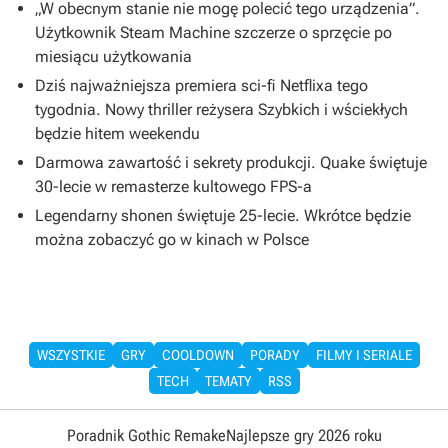
„W obecnym stanie nie mogę polecić tego urządzenia”.
Użytkownik Steam Machine szczerze o sprzęcie po
miesiącu użytkowania
Dziś najważniejsza premiera sci-fi Netflixa tego
tygodnia. Nowy thriller reżysera Szybkich i wściekłych
będzie hitem weekendu
Darmowa zawartość i sekrety produkcji. Quake świętuje
30-lecie w remasterze kultowego FPS-a
Legendarny shonen świętuje 25-lecie. Wkrótce będzie
można zobaczyć go w kinach w Polsce
WSZYSTKIE
GRY
COOLDOWN
PORADY
FILMY I SERIALE
TECH
TEMATY
RSS
Poradnik Gothic Remake
Najlepsze gry 2026 roku