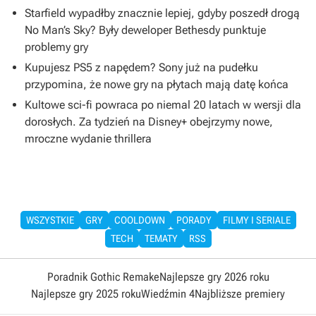
Starfield wypadłby znacznie lepiej, gdyby poszedł drogą
No Man’s Sky? Były deweloper Bethesdy punktuje
problemy gry
Kupujesz PS5 z napędem? Sony już na pudełku
przypomina, że nowe gry na płytach mają datę końca
Kultowe sci-fi powraca po niemal 20 latach w wersji dla
dorosłych. Za tydzień na Disney+ obejrzymy nowe,
mroczne wydanie thrillera
WSZYSTKIE
GRY
COOLDOWN
PORADY
FILMY I SERIALE
TECH
TEMATY
RSS
Poradnik Gothic Remake
Najlepsze gry 2026 roku
Najlepsze gry 2025 roku
Wiedźmin 4
Najbliższe premiery