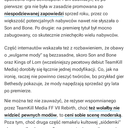
pierwsze: gra nie była w zasadzie promowana po
niespodziewanej zapowiedzi
sprzed roku, przez co
większość potencjalnych nabywców nawet nie słyszała o
Son and Bone
. Po drugie: na premierę tytuł był mocno
zabugowany, co skutecznie zniechęciło wielu nabywców.
Część internautów wskazała też z rozbawieniem, że obawy
o „wulgarne mody” są bezzasadne, skoro
Son and Bone
oraz
Kings of Lorn
(wcześniejszy pecetowy debiut TeamKill
Media) dorobiły się łącznie jednej modyfikacji. Co, jak na
ironię, raczej nie powinno cieszyć twórców, bo przykład gier
Bethesdy pokazuje, że mody napędzają sprzedaż gry lata
po premierze.
Nie można też nie zauważyć, że reżyser wspomnianego
przez TeamKill Media
FF VII Rebirth
, choć
też wolałby nie
widzieć pewnych modów
, to
ceni sobie scenę moderską
.
Poza tym, choć druga część remake’u kultowej „siódemki”