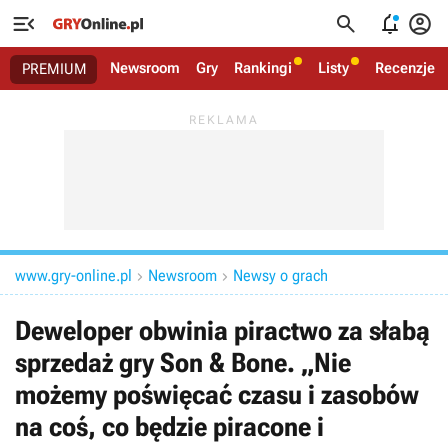




Newsroom
Gry
Rankingi
Listy
Recenzje
PREMIUM
www.gry-online.pl
Newsroom
Newsy o grach


Deweloper obwinia piractwo za słabą
sprzedaż gry Son & Bone. „Nie
możemy poświęcać czasu i zasobów
na coś, co będzie piracone i