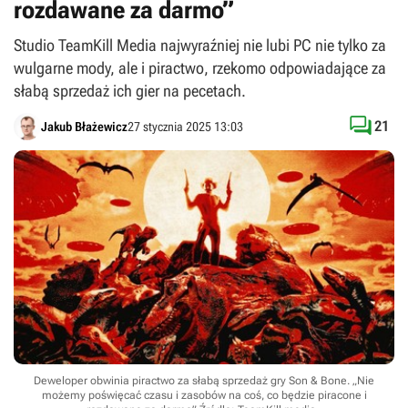
rozdawane za darmo”
Studio TeamKill Media najwyraźniej nie lubi PC nie tylko za
wulgarne mody, ale i piractwo, rzekomo odpowiadające za
słabą sprzedaż ich gier na pecetach.

21
Jakub Błażewicz
27 stycznia 2025 13:03
Deweloper obwinia piractwo za słabą sprzedaż gry Son & Bone. „Nie
możemy poświęcać czasu i zasobów na coś, co będzie piracone i