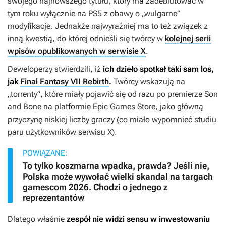
swojego najnowszego tytułu, który ma zadebiutować w
tym roku wyłącznie na PS5 z obawy o „wulgarne”
modyfikacje. Jednakże najwyraźniej ma to też związek z
inną kwestią, do której odnieśli się twórcy w
kolejnej serii
wpisów opublikowanych w serwisie X
.
Deweloperzy stwierdzili, iż
ich dzieło spotkał taki sam los,
jak
Final Fantasy VII Rebirth
.
Twórcy wskazują na
„torrenty”, które miały pojawić się od razu po premierze
Son
and Bone
na platformie Epic Games Store, jako główną
przyczynę niskiej liczby graczy (co miało wypomnieć studiu
paru użytkowników serwisu X).
POWIĄZANE:
To tylko koszmarna wpadka, prawda? Jeśli nie,
Polska może wywołać wielki skandal na targach
gamescom 2026. Chodzi o jednego z
reprezentantów
Dlatego właśnie
zespół nie widzi sensu w inwestowaniu