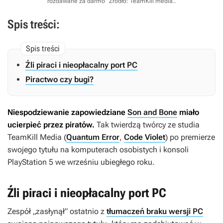
rozdawane za darmo”
Źródło: TeamKill media.
.
Spis treści:
Źli piraci i nieopłacalny port PC
Piractwo czy bugi?
Niespodziewanie zapowiedziane
Son and Bone
miało
ucierpieć przez piratów.
Tak twierdzą twórcy ze studia
TeamKill Media (
Quantum Error
,
Code Violet
) po premierze
swojego tytułu na komputerach osobistych i konsoli
PlayStation 5 we wrześniu ubiegłego roku.
Źli piraci i nieopłacalny port PC
Zespół „zasłynął” ostatnio z
tłumaczeń braku wersji PC