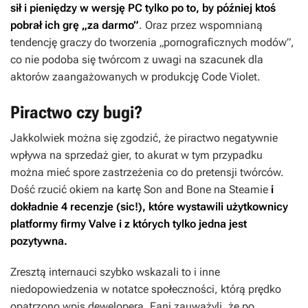
sił i pieniędzy w wersję PC tylko po to, by później ktoś
pobrał ich grę „za darmo”
. Oraz przez wspomnianą
tendencję graczy do tworzenia „pornograficznych modów”,
co nie podoba się twórcom z uwagi na szacunek dla
aktorów zaangażowanych w produkcję
Code Violet
.
Piractwo czy bugi?
Jakkolwiek można się zgodzić, że piractwo negatywnie
wpływa na sprzedaż gier, to akurat w tym przypadku
można mieć spore zastrzeżenia co do pretensji twórców.
Dość rzucić okiem na kartę
Son and Bone
na Steamie
i
dokładnie 4 recenzje (sic!), które wystawili użytkownicy
platformy firmy Valve i z których tylko jedna jest
pozytywna.
Zresztą internauci szybko wskazali to i inne
niedopowiedzenia w notatce społeczności, którą prędko
opatrzono wpis dewelopera. Fani zauważyli, że po