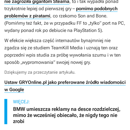
nie zagroziła gigantom Steama
, to i tak wypadła ponad
trzykrotnie lepiej od pierwszej gry –
pomimo podobnych
problemów z piratami
, co rzekomo
Son and Bone
.
(Pomińmy też fakt, że w przypadku FF to „tylko” port na PC,
wydany ponad rok po debiucie na PlayStation 5).
W efekcie większa część internautów bynajmniej nie
zgadza się ze studiem TeamKill Media i uznają ten oraz
poprzedni wpis studia za próbę wywołania szumu i w ten
sposób „wypromowania” swojej nowej gry.
Dziękujemy za przeczytanie artykułu.
Ustaw GRYOnline.pl jako preferowane źródło wiadomości
w Google
WIĘCEJ:
BMW umieszcza reklamy na desce rozdzielczej,
mimo że wcześniej obiecało, że nigdy tego nie
zrobi