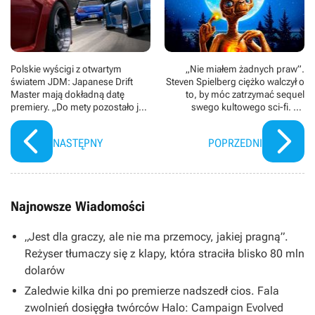
Polskie wyścigi z otwartym
„Nie miałem żadnych praw”.
światem JDM: Japanese Drift
Steven Spielberg ciężko walczył o
Master mają dokładną datę
to, by móc zatrzymać sequel
premiery. „Do mety pozostało już
swego kultowego sci-fi. Po
tylko kilka okrążeń”
latach wyjaśnił, dlaczego nie
chce kontynuacji E.T
NASTĘPNY
POPRZEDNI
Najnowsze Wiadomości
„Jest dla graczy, ale nie ma przemocy, jakiej pragną”.
Reżyser tłumaczy się z klapy, która straciła blisko 80 mln
dolarów
Zaledwie kilka dni po premierze nadszedł cios. Fala
zwolnień dosięgła twórców Halo: Campaign Evolved