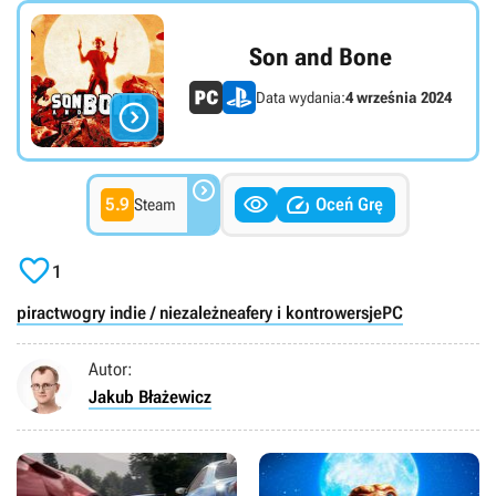
Son and Bone
Data wydania:
4 września 2024




5.9
Oceń Grę
Steam

1
piractwo
gry indie / niezależne
afery i kontrowersje
PC
Autor:
Jakub Błażewicz