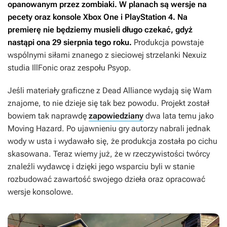
opanowanym przez zombiaki. W planach są wersje na
pecety oraz konsole Xbox One i PlayStation 4. Na
premierę nie będziemy musieli długo czekać, gdyż
nastąpi ona 29 sierpnia tego roku.
Produkcja powstaje
wspólnymi siłami znanego z sieciowej strzelanki
Nexuiz
studia IllFonic oraz zespołu Psyop.
Jeśli materiały graficzne z
Dead Alliance
wydają się Wam
znajome, to nie dzieje się tak bez powodu. Projekt został
bowiem tak naprawdę
zapowiedziany
dwa lata temu jako
Moving Hazard
. Po ujawnieniu gry autorzy nabrali jednak
wody w usta i wydawało się, że produkcja została po cichu
skasowana. Teraz wiemy już, że w rzeczywistości twórcy
znaleźli wydawcę i dzięki jego wsparciu byli w stanie
rozbudować zawartość swojego dzieła oraz opracować
wersje konsolowe.