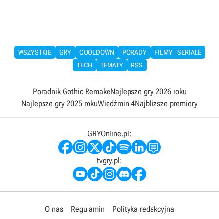
WSZYSTKIE
GRY
COOLDOWN
PORADY
FILMY I SERIALE
TECH
TEMATY
RSS
Poradnik Gothic Remake
Najlepsze gry 2026 roku
Najlepsze gry 2025 roku
Wiedźmin 4
Najbliższe premiery
GRYOnline.pl:
tvgry.pl:
O nas
Regulamin
Polityka redakcyjna