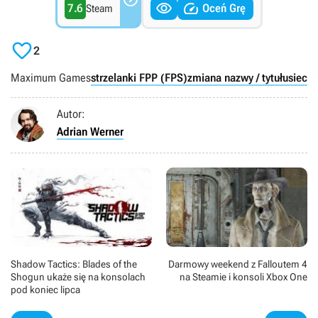


7.6
Oceń Grę
Steam

2
Maximum Games
strzelanki FPP (FPS)
zmiana nazwy / tytułu
siecio
Autor:
Adrian Werner
Shadow Tactics: Blades of the
Darmowy weekend z Falloutem 4
Shogun ukaże się na konsolach
na Steamie i konsoli Xbox One
pod koniec lipca