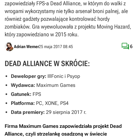
zapowiedziały FPS-a Dead Alliance, w którym do walki z
wrogami wykorzystamy nie tylko arsenał broni palnej, ale
również gadżety pozwalające kontrolować hordy
zombiaków. Gra wyewoluowała z projektu Moving Hazard,
który zapowiedziano w 2015 roku.

6
Adrian Werner
25 maja 2017 08:45
DEAD ALLIANCE W SKRÓCIE:
Deweloper gry:
IllFonic i Psyop
Wydawca:
Maximum Games
Gatunek:
FPS
Platforma:
PC, XONE, PS4
Data premiery:
29 sierpnia 2017 r.
Firma Maximum Games zapowiedziała projekt
Dead
Alliance
, czyli strzelankę osadzoną w świecie