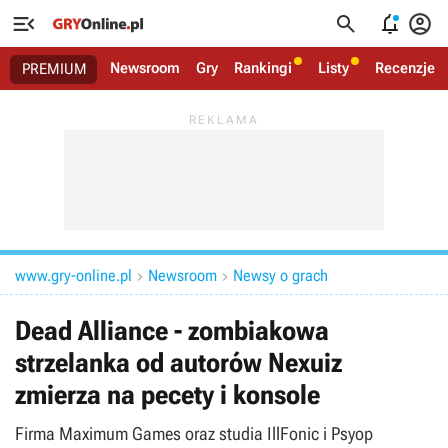




Newsroom
Gry
Rankingi
Listy
Recenzje
PREMIUM
www.gry-online.pl
Newsroom
Newsy o grach


Dead Alliance - zombiakowa
strzelanka od autorów Nexuiz
zmierza na pecety i konsole
Firma Maximum Games oraz studia IllFonic i Psyop