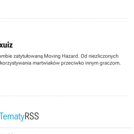
xuiz
 zombie zatytułowaną Moving Hazard. Od niezliczonych
wykorzystywania martwiaków przeciwko innym graczom.
Tematy
RSS