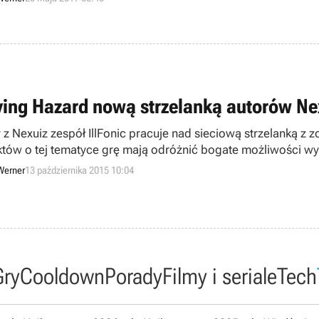
ing Hazard nową strzelanką autorów Ne
 z Nexuiz zespół IllFonic pracuje nad sieciową strzelanką z
któw o tej tematyce grę mają odróżnić bogate możliwości 
Werner
13 października 2015 10:04
Gry
Cooldown
Porady
Filmy i seriale
Tech