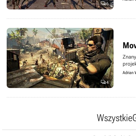

6
Mov
Znany
proje
Adrian 

4
Wszystkie