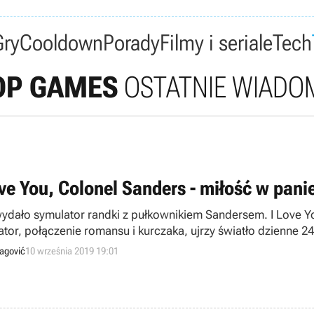
Gry
Cooldown
Porady
Filmy i seriale
Tech
OP GAMES
OSTATNIE WIADO
ove You, Colonel Sanders - miłość w pani
ydało symulator randki z pułkownikiem Sandersem. I Love Yo
ator, połączenie romansu i kurczaka, ujrzy światło dzienne 2
ragović
10 września 2019 19:01