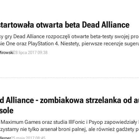
tartowała otwarta beta Dead Alliance
y gry Dead Alliance rozpoczęli otwarte beta-testy swojej pr
ie One oraz PlayStation 4. Niestety, pierwsze recenzje suge
irowski
28 lipca 2017 09:38
d Alliance - zombiakowa strzelanka od a
sole
udia IllFonic i Psyop zapowiedziały FPS-a Dead Alliance, w którym do walki z wrogami
zystamy nie tylko arsenał broni palnej, ale również gadżet
luowała z projektu Moving Hazard, który zapowiedziano w 
Werner
25 maja 2017 08:45