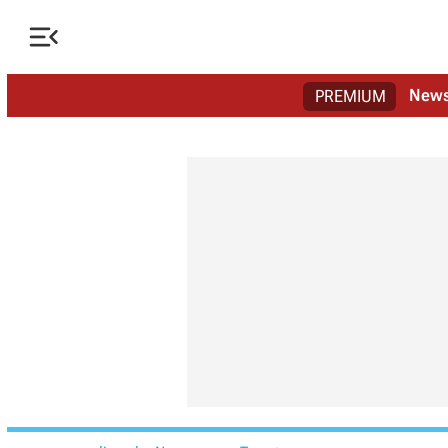

New
PREMIUM