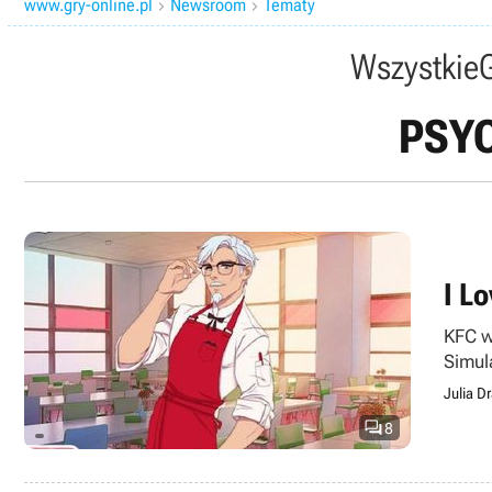
www.gry-online.pl
Newsroom
Tematy


Wszystkie
PSY
I L
KFC w
Simul
Julia D

8