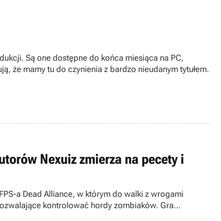
odukcji. Są one dostępne do końca miesiąca na PC,
rują, że mamy tu do czynienia z bardzo nieudanym tytułem.
utorów Nexuiz zmierza na pecety i
y pozwalające kontrolować hordy zombiaków. Gra
2015 roku.