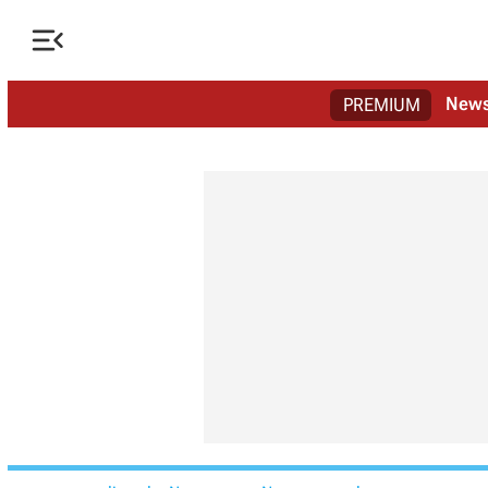

New
PREMIUM