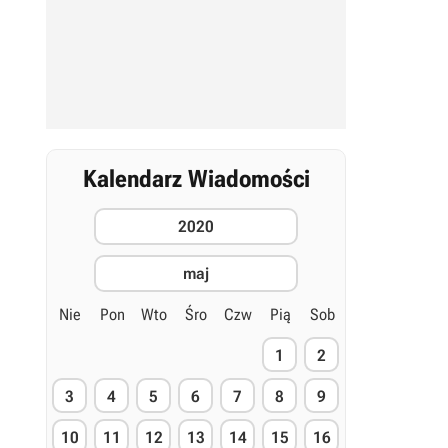
Kalendarz Wiadomości
2020
maj
Nie
Pon
Wto
Śro
Czw
Pią
Sob
1
2
3
4
5
6
7
8
9
10
11
12
13
14
15
16