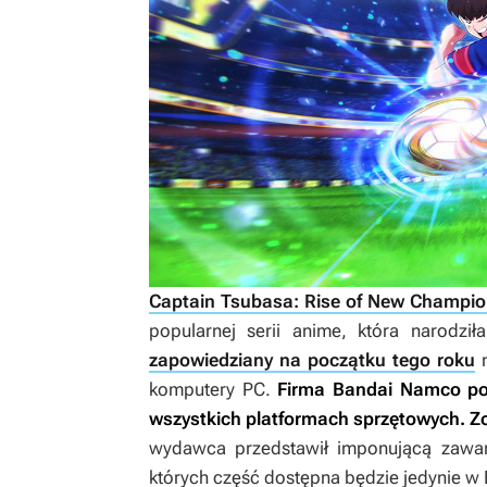
Captain Tsubasa: Rise of New Champi
popularnej serii anime, która narodził
zapowiedziany na początku tego roku
n
komputery PC.
Firma Bandai Namco podz
wszystkich platformach sprzętowych. Z
wydawca przedstawił imponującą zawarto
których część dostępna będzie jedynie w 