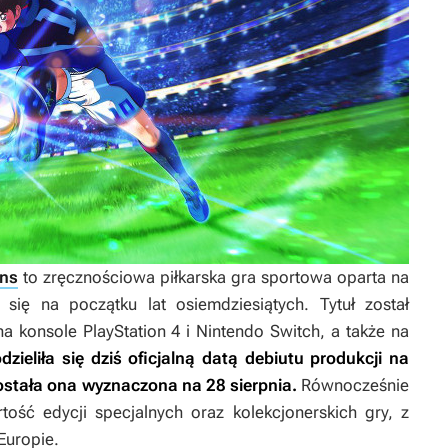
ons
to zręcznościowa piłkarska gra sportowa oparta na
a się na początku lat osiemdziesiątych. Tytuł został
a konsole PlayStation 4 i Nintendo Switch, a także na
ieliła się dziś oficjalną datą debiutu produkcji na
ostała ona wyznaczona na 28 sierpnia.
Równocześnie
ść edycji specjalnych oraz kolekcjonerskich gry, z
Europie.