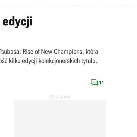
 edycji
 Tsubasa: Rise of New Champions, która
ć kilku edycji kolekcjonerskich tytułu,

11