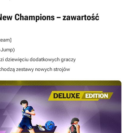
 New Champions – zawartość
Steam]
V-Jump)
dzi dziewięciu dodatkowych graczy
wchodzą zestawy nowych strojów