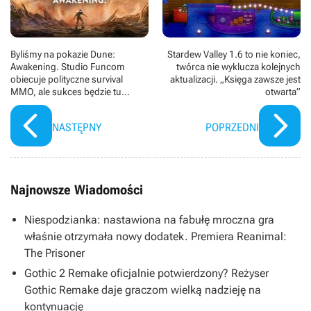
Byliśmy na pokazie Dune:
Stardew Valley 1.6 to nie koniec,
Awakening. Studio Funcom
twórca nie wyklucza kolejnych
obiecuje polityczne survival
aktualizacji. „Księga zawsze jest
MMO, ale sukces będzie tu
otwarta”
zależał głównie od graczy
NASTĘPNY
POPRZEDNI
Najnowsze Wiadomości
Niespodzianka: nastawiona na fabułę mroczna gra
właśnie otrzymała nowy dodatek. Premiera Reanimal:
The Prisoner
Gothic 2 Remake oficjalnie potwierdzony? Reżyser
Gothic Remake daje graczom wielką nadzieję na
kontynuację