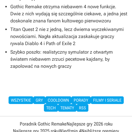
Gothic Remake otrzyma niebawem 4 nowe funkcje.
Dwie z nich wydają się szczególnie ciekawe, a jedna jest
doskonale znana fanom kultowego pierwowzoru
Titan Quest 2 nie z jedną, lecz dwiema wyczekiwanymi
nowościami. Nagła aktualizacja zaskakuje graczy
rywala Diablo 4 i Path of Exile 2
Szybko poszło: realistyczny symulator z otwartym
światem niebawem zrzuci pecetowe kajdany, by
zapolować na nowych graczy
WSZYSTKIE
GRY
COOLDOWN
PORADY
FILMY I SERIALE
TECH
TEMATY
RSS
Poradnik Gothic Remake
Najlepsze gry 2026 roku
Najlepsze gry 2025 roku
Wiedźmin 4
Najbliższe premiery