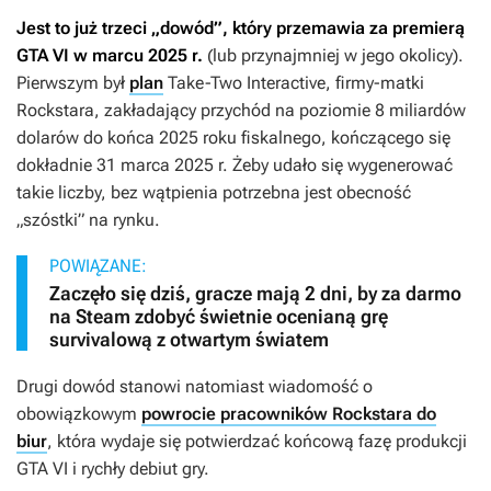
Jest to już trzeci „dowód”, który przemawia za premierą
GTA VI
w marcu 2025 r.
(lub przynajmniej w jego okolicy).
Pierwszym był
plan
Take-Two Interactive, firmy-matki
Rockstara, zakładający przychód na poziomie 8 miliardów
dolarów do końca 2025 roku fiskalnego, kończącego się
dokładnie 31 marca 2025 r. Żeby udało się wygenerować
takie liczby, bez wątpienia potrzebna jest obecność
„szóstki” na rynku.
POWIĄZANE:
Zaczęło się dziś, gracze mają 2 dni, by za darmo
na Steam zdobyć świetnie ocenianą grę
survivalową z otwartym światem
Drugi dowód stanowi natomiast wiadomość o
obowiązkowym
powrocie pracowników Rockstara do
biur
, która wydaje się potwierdzać końcową fazę produkcji
GTA VI
i rychły debiut gry.