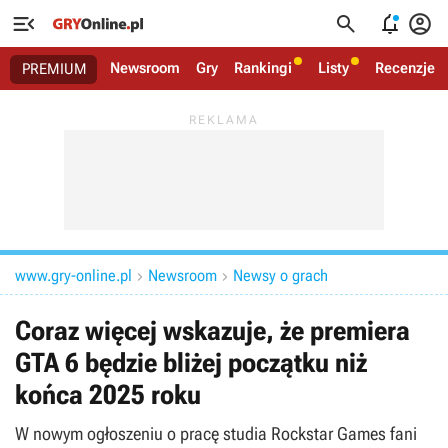




Newsroom
Gry
Rankingi
Listy
Recenzje
PREMIUM
www.gry-online.pl
Newsroom
Newsy o grach


Coraz więcej wskazuje, że premiera
GTA 6 będzie bliżej początku niż
końca 2025 roku
W nowym ogłoszeniu o pracę studia Rockstar Games fani