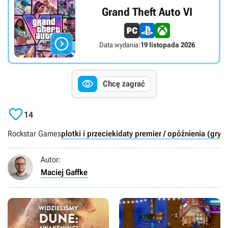
Grand Theft Auto VI

Data wydania:
19 listopada 2026

Chcę zagrać

14
Rockstar Games
plotki i przecieki
daty premier / opóźnienia (gry)
G
Autor:
Maciej Gaffke