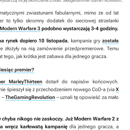
ystarczą na jej ukończenie
Źródło: Sledgehammer Game / Activision.
.
matycznymi zwiastunami fabularnymi, mimo że od lat
r to tylko skromny dodatek do sieciowej strzelanki
Modern Warfare 3
podobno wystarczają 3-4 godziny.
 na rynek dopiero 10 listopada
, kampania gry
została
e złożyły na nią zamówienie przedpremierowe. Temu
 tego, jak krótka jest zabawa dla jednego gracza.
iesiąc premier?
ber MarleyThirteen
dotarł do napisów końcowych.
nie śpieszył się z przechodzeniem nowego
CoD-a
(via
X
r –
TheGamingRevolution
– uznali tę opowieść za mało
y chyba nikogo nie zaskoczy. Już
Modern Warfare 2
z
za wręcz karłowatą kampanię
dla jednego gracza, a