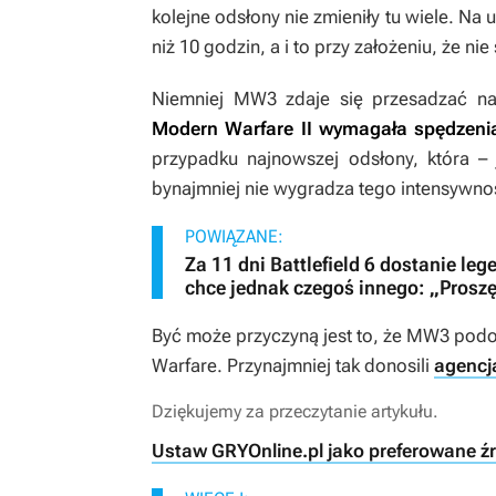
kolejne odsłony nie zmieniły tu wiele. N
niż 10 godzin, a i to przy założeniu, że ni
Niemniej
MW3
zdaje się przesadzać na
Modern Warfare II
wymagała spędzenia
przypadku najnowszej odsłony, która 
bynajmniej nie wygradza tego intensywno
POWIĄZANE:
Za 11 dni Battlefield 6 dostanie le
chce jednak czegoś innego: „Proszę
Być może przyczyną jest to, że
MW3
podob
Warfare
. Przynajmniej tak donosili
agencj
Dziękujemy za przeczytanie artykułu.
Ustaw GRYOnline.pl jako preferowane ź