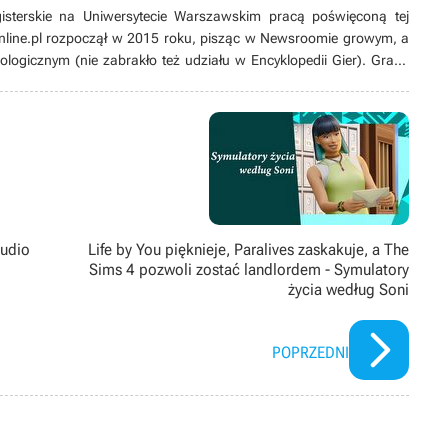
gisterskie na Uniwersytecie Warszawskim pracą poświęconą tej
nline.pl rozpoczął w 2015 roku, pisząc w Newsroomie growym, a
ologicznym (nie zabrakło też udziału w Encyklopedii Gier). Grami
sowany od lat. Zaczynał od platformówek i do dziś pozostaje ich
nii), ale wykazuje też zainteresowanie karciankami (także
’ami i w zasadzie wszystkim, co dotyczy gier jako takich. Potrafi
ami z gier pamiętających czasy Game Boya łupanego (jeśli nie
tudio
Life by You pięknieje, Paralives zaskakuje, a The
Sims 4 pozwoli zostać landlordem - Symulatory
życia według Soni
POPRZEDNI