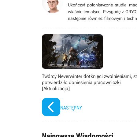
Ukończył polonistyczne studia ma
właśnie tematyce. Przygodę z GRYO
następnie również filmowym i techn
wideo (i nie tylko wideo) zaintere
wielkim fanem (w tym metroidva
papierowymi), bijatykami, soulslike
zachwycać się pikselowymi postaci
starszymi).
Twórcy Neverwinter dotknięci zwolnieniami, s
potwierdziło doniesienia pracowniczki
[Aktualizacja]
NASTĘPNY
Najnowsze Wiadomości