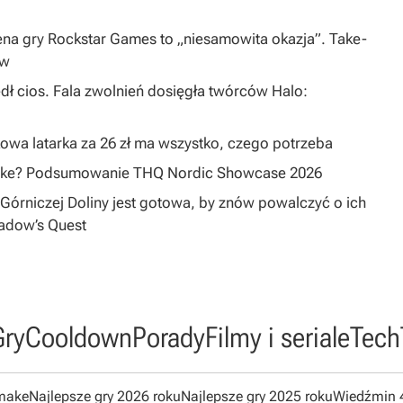
na gry Rockstar Games to „niesamowita okazja”. Take-
ów
dł cios. Fala zwolnień dosięgła twórców Halo:
owa latarka za 26 zł ma wszystko, czego potrzeba
emake? Podsumowanie THQ Nordic Showcase 2026
Górniczej Doliny jest gotowa, by znów powalczyć o ich
hadow’s Quest
Gry
Cooldown
Porady
Filmy i seriale
Tech
emake
Najlepsze gry 2026 roku
Najlepsze gry 2025 roku
Wiedźmin 