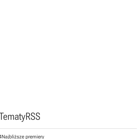
Tematy
RSS
4
Najbliższe premiery