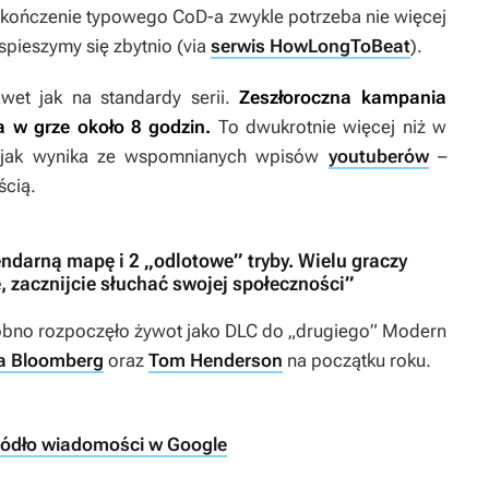
a ukończenie typowego
CoD-a
zwykle potrzeba nie więcej
e spieszymy się zbytnio (via
serwis HowLongToBeat
).
wet jak na standardy serii.
Zeszłoroczna kampania
 w grze około 8 godzin.
To dwukrotnie więcej niż w
– jak wynika ze wspomnianych wpisów
youtuberów
–
ścią.
gendarną mapę i 2 „odlotowe” tryby. Wielu graczy
, zacznijcie słuchać swojej społeczności”
no rozpoczęło żywot jako DLC do „drugiego”
Modern
a Bloomberg
oraz
Tom Henderson
na początku roku.
ródło wiadomości w Google