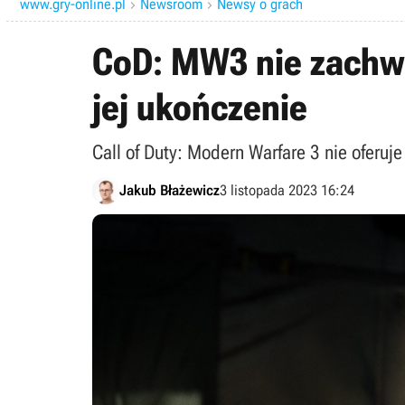
www.gry-online.pl
Newsroom
Newsy o grach


CoD: MW3 nie zachwy
jej ukończenie
Call of Duty: Modern Warfare 3 nie oferuje
Jakub Błażewicz
3 listopada 2023 16:24