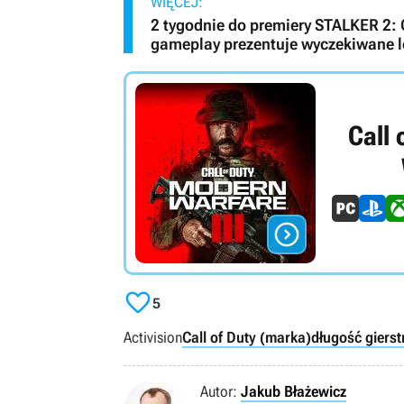
WIĘCEJ:
2 tygodnie do premiery STALKER 2: C
gameplay prezentuje wyczekiwane l
Call 


5
Activision
Call of Duty (marka)
długość gier
st
Autor:
Jakub Błażewicz