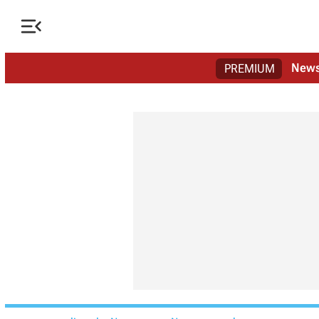

New
PREMIUM