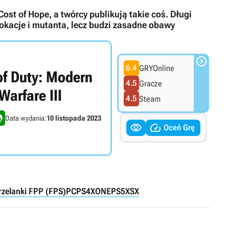
ost of Hope, a twórcy publikują takie coś. Długi
okacje i mutanta, lecz budzi zasadne obawy

6.4
GRYOnline
of Duty: Modern
4.5
Gracze
Warfare III
4.5
Steam
Data wydania:
10 listopada 2023


Oceń Grę
rzelanki FPP (FPS)
PC
PS4
XONE
PS5
XSX