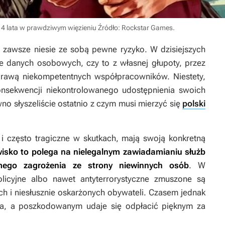
i 4 lata w prawdziwym więzieniu
Źródło: Rockstar Games
.
ci zawsze niesie ze sobą pewne ryzyko. W dzisiejszych
 danych osobowych, czy to z własnej głupoty, przez
 sprawą niekompetentnych współpracowników. Niestety,
onsekwencji niekontrolowanego udostępnienia swoich
no słyszeliście ostatnio z czym musi mierzyć się
polski
i często tragiczne w skutkach, mają swoją konkretną
awisko to polega na nielegalnym zawiadamianiu służb
mego zagrożenia ze strony niewinnych osób
. W
licyjne albo nawet antyterrorystyczne zmuszone są
 i niesłusznie oskarżonych obywateli. Czasem jednak
epa, a poszkodowanym udaje się odpłacić pięknym za