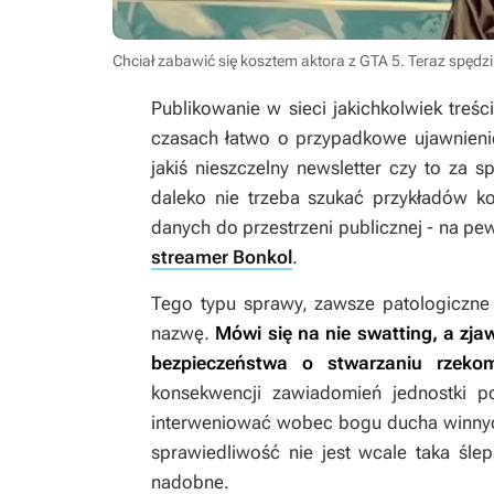
Chciał zabawić się kosztem aktora z GTA 5. Teraz spędz
Publikowanie w sieci jakichkolwiek treś
czasach łatwo o przypadkowe ujawnienie
jakiś nieszczelny newsletter czy to za
daleko nie trzeba szukać przykładów k
danych do przestrzeni publicznej - na pew
streamer Bonkol
.
Tego typu sprawy, zawsze patologiczne 
nazwę.
Mówi się na nie swatting, a zj
bezpieczeństwa o stwarzaniu rzeko
konsekwencji zawiadomień jednostki po
interweniować wobec bogu ducha winnych
sprawiedliwość nie jest wcale taka śl
nadobne.