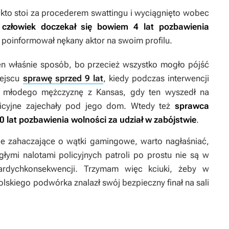
 kto stoi za procederem swattingu i wyciągnięto wobec
człowiek doczekał się bowiem 4 lat pozbawienia
ji poinformował nękany aktor na swoim profilu.
en właśnie sposób, bo przecież wszystko mogło pójść
iejscu
sprawę sprzed 9 lat
, kiedy podczas interwencji
o młodego mężczyznę z Kansas, gdy ten wyszedł na
icyjne zajechały pod jego dom. Wtedy też
sprawca
0 lat pozbawienia wolności za udział w zabójstwie
.
nie zahaczające o wątki gamingowe, warto nagłaśniać,
łymi nalotami policyjnych patroli po prostu nie są w
ardychkonsekwencji. Trzymam więc kciuki, żeby w
lskiego podwórka znalazł swój bezpieczny finał na sali