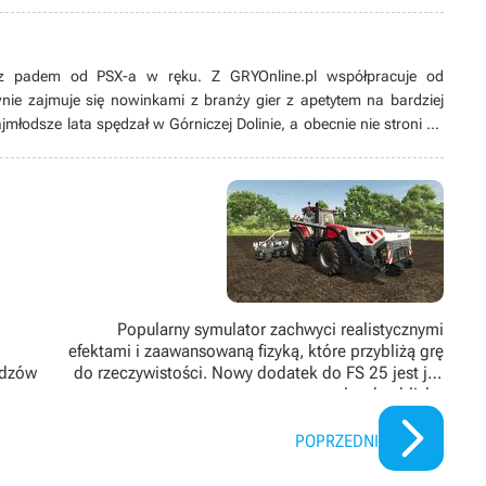
ę z padem od PSX-a w ręku. Z GRYOnline.pl współpracuje od
nie zajmuje się nowinkami z branży gier z apetytem na bardziej
młodsze lata spędzał w Górniczej Dolinie, a obecnie nie stroni od
Miłośnik prozy Lovecrafta, a także twórczości Quentina Tarantino i
 fan uniwersum Warhammer Fantasy, w którym spędził niezliczoną
k i mistrz gry w papierowym wydaniu.
Popularny symulator zachwyci realistycznymi
efektami i zaawansowaną fizyką, które przybliżą grę
idzów
do rzeczywistości. Nowy dodatek do FS 25 jest już
bardzo blisko
POPRZEDNI