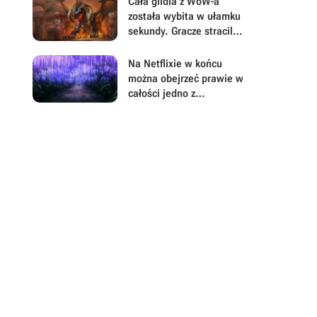
Cała gildia z WoW-a
wnuki znalazły kolekcję
została wybita w ułamku
wartą nawet 300 tys.
sekundy. Gracze stracili
euro
tysiące godzin i
zastanawiają się czy to
Na Netflixie w końcu
ich błąd, czy bug
można obejrzeć prawie w
całości jedno z
najpopularniejszych
fantasy ostatnich lat