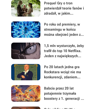
Prequel Gry o tron
potwierdził teorie fanów i
zdradził, w jakim
kierunku może zmierzać
zakończenie serii książek
Po roku od premiery, w
streamingu w końcu
można obejrzeć jeden z
największych hitów
fantasy 2025 roku
1,5 mln wystarczyło, żeby
trafił do top 10 Netflixa.
Jeden z największych
hitów ostatnich lat od
niedawna jest dostępny
Po 20 latach jedna gra
w całości
Rockstara wciąż nie ma
konkurencji, zdaniem
współzałożyciela studia.
„Nie przypomina żadnej
Babcia przez 20 lat
innej gry na rynku”
potajemnie trzymała
boostery z 1. generacji i
3 holo Charizardy z
Pokemon TCG. Teraz