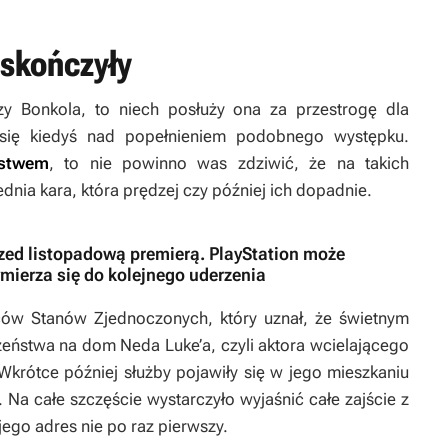
 skończyły
zy Bonkola, to niech posłuży ona za przestrogę dla
y się kiedyś nad popełnieniem podobnego występku.
pstwem
, to nie powinno was zdziwić, że na takich
nia kara, która prędzej czy później ich dopadnie.
zed listopadową premierą. PlayStation może
mierza się do kolejnego uderzenia
ców Stanów Zjednoczonych, który uznał, że świetnym
eństwa na dom Neda Luke’a, czyli aktora wcielającego
 Wkrótce później służby pojawiły się w jego mieszkaniu
Na całe szczęście wystarczyło wyjaśnić całe zajście z
 jego adres nie po raz pierwszy.