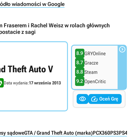
ródło wiadomości w Google
 Fraserem i Rachel Weisz w rolach głównych
postacie z sagi

8.9
GRYOnline
8.7
Gracze
d Theft Auto V
8.8
Steam
9.2
OpenCritic
Data wydania:
17 września 2013


Oceń Grę
esy sądowe
GTA / Grand Theft Auto (marka)
PC
X360
PS3
PS4
XON