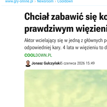
www.gry-online.pl
Newsroom
Cooldown


Chciał zabawić się ko
prawdziwym więzien
Aktor wcielający się w jedną z głównych p
odpowiedniej kary. 4 lata w więzieniu to
Jonasz Gulczyński
5 czerwca 2026 15:49