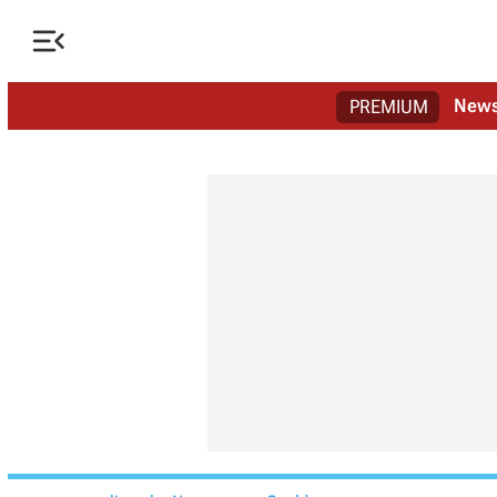

New
PREMIUM