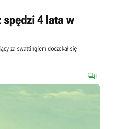
 spędzi 4 lata w
jący za swattingiem doczekał się

1