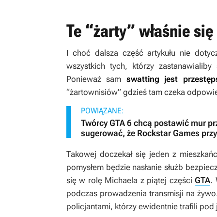
Te “żarty” właśnie się
I choć dalsza część artykułu nie dotyc
wszystkich tych, którzy zastanawialib
Ponieważ sam
swatting jest przestę
“żartownisiów” gdzieś tam czeka odpowied
POWIĄZANE:
Twórcy GTA 6 chcą postawić mur pr
sugerować, że Rockstar Games przy
Takowej doczekał się jeden z mieszkań
pomysłem będzie nasłanie służb bezpiecz
się w rolę Michaela z piątej części
GTA
.
podczas prowadzenia transmisji na żywo. 
policjantami, którzy ewidentnie trafili pod