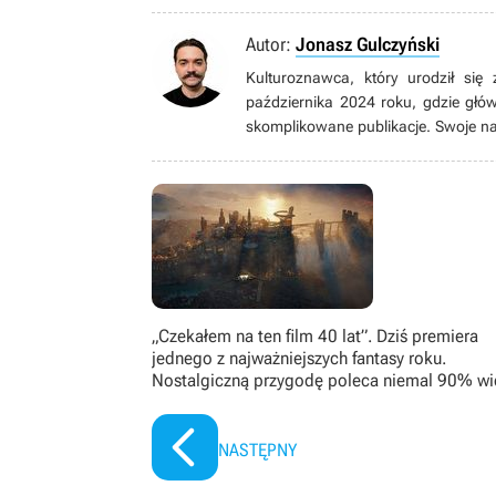
Autor:
Jonasz Gulczyński
Kulturoznawca, który urodził si
października 2024 roku, gdzie głów
skomplikowane publikacje. Swoje naj
strategii turowych wszelkiej maści. 
Roberta Eggersa. Prywatnie również
liczbę godzin zarówno jako gracz, ja
„Czekałem na ten film 40 lat”. Dziś premiera
jednego z najważniejszych fantasy roku.
Nostalgiczną przygodę poleca niemal 90% w
NASTĘPNY