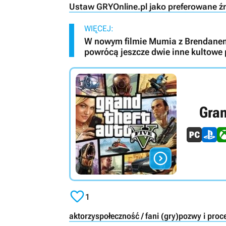
Ustaw GRYOnline.pl jako preferowane ź
WIĘCEJ:
W nowym filmie Mumia z Brendanem
powrócą jeszcze dwie inne kultowe 
Gran


1
aktorzy
społeczność / fani (gry)
pozwy i proc