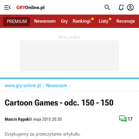




Newsroom
Gry
Rankingi
Listy
Recenzje
PREMIUM
www.gry-online.pl
Newsroom


Cartoon Games - odc. 150 - 150

17
Marcin Kępski
8 maja 2015 20:30
Dziękujemy za przeczytanie artykułu.