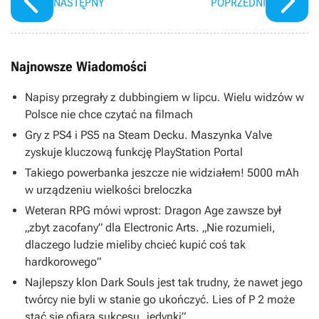
NASTĘPNY
POPRZEDNI
Najnowsze Wiadomości
Napisy przegrały z dubbingiem w lipcu. Wielu widzów w
Polsce nie chce czytać na filmach
Gry z PS4 i PS5 na Steam Decku. Maszynka Valve
zyskuje kluczową funkcję PlayStation Portal
Takiego powerbanka jeszcze nie widziałem! 5000 mAh
w urządzeniu wielkości breloczka
Weteran RPG mówi wprost: Dragon Age zawsze był
„zbyt zacofany” dla Electronic Arts. „Nie rozumieli,
dlaczego ludzie mieliby chcieć kupić coś tak
hardkorowego”
Najlepszy klon Dark Souls jest tak trudny, że nawet jego
twórcy nie byli w stanie go ukończyć. Lies of P 2 może
stać się ofiarą sukcesu „jedynki”