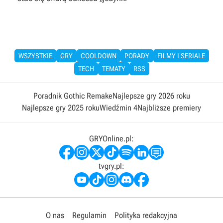
WSZYSTKIE
GRY
COOLDOWN
PORADY
FILMY I SERIALE
TECH
TEMATY
RSS
Poradnik Gothic Remake
Najlepsze gry 2026 roku
Najlepsze gry 2025 roku
Wiedźmin 4
Najbliższe premiery
GRYOnline.pl:
tvgry.pl:
O nas
Regulamin
Polityka redakcyjna