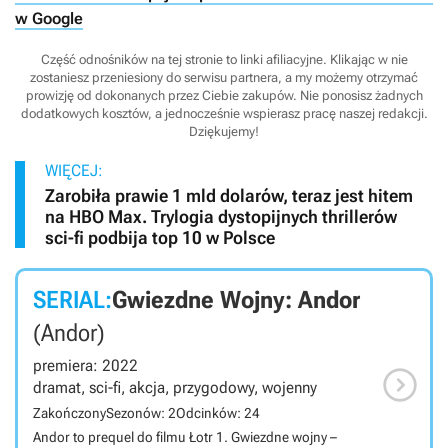
w Google
Część odnośników na tej stronie to linki afiliacyjne. Klikając w nie
zostaniesz przeniesiony do serwisu partnera, a my możemy otrzymać
prowizję od dokonanych przez Ciebie zakupów. Nie ponosisz żadnych
dodatkowych kosztów, a jednocześnie wspierasz pracę naszej redakcji.
Dziękujemy!
WIĘCEJ:
Zarobiła prawie 1 mld dolarów, teraz jest hitem
na HBO Max. Trylogia dystopijnych thrillerów
sci-fi podbija top 10 w Polsce
SERIAL:
Gwiezdne Wojny: Andor
(Andor)
premiera: 2022

dramat, sci-fi, akcja, przygodowy, wojenny
Zakończony
Sezonów: 2
Odcinków: 24
Andor to prequel do filmu Łotr 1. Gwiezdne wojny –