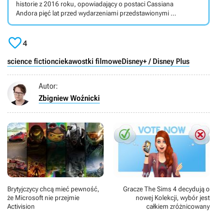
historie z 2016 roku, opowiadający o postaci Cassiana
Andora pięć lat przed wydarzeniami przedstawionymi w
Łotrze 1; poznamy nie tylko przeszłość Cassiana, ale i
całej Rebelii. Serial telewizyjny osadzony w świecie

Gwiezdnych wojen został stworzony przez Tony’ego
4
Gilroya dla serwisu streamingowego Disney+. Za
scenariusz odpowiada Gilroy wraz ze swoim bratem,
science fiction
ciekawostki filmowe
Disney+ / Disney Plus
Danem oraz Beau Willimonem i Stephenem Schiffem. W
głównej roli powraca Diego Luna, który jest także
Autor:
producentem wykonawczym. W rolach głównych
występują również Stellan Skarsgĺrd, Forest Whitaker,
Zbigniew Woźnicki
Adria Arjona, Fiona Shaw, Denise Gough, Kyle Soller i
Genevieve O’Reilly.
Brytyjczycy chcą mieć pewność,
Gracze The Sims 4 decydują o
że Microsoft nie przejmie
nowej Kolekcji, wybór jest
Activision
całkiem zróżnicowany