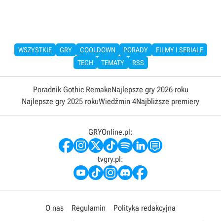
WSZYSTKIE
GRY
COOLDOWN
PORADY
FILMY I SERIALE
TECH
TEMATY
RSS
Poradnik Gothic Remake
Najlepsze gry 2026 roku
Najlepsze gry 2025 roku
Wiedźmin 4
Najbliższe premiery
GRYOnline.pl:
tvgry.pl:
O nas
Regulamin
Polityka redakcyjna