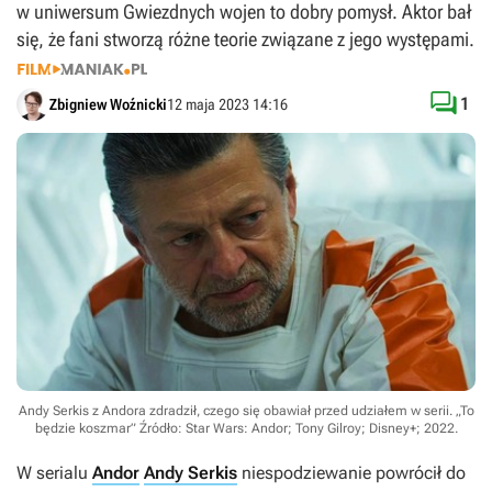
w uniwersum Gwiezdnych wojen to dobry pomysł. Aktor bał
się, że fani stworzą różne teorie związane z jego występami.

1
Zbigniew Woźnicki
12 maja 2023 14:16
Andy Serkis z Andora zdradził, czego się obawiał przed udziałem w serii. „To
będzie koszmar”
Źródło: Star Wars: Andor; Tony Gilroy; Disney+; 2022
.
W serialu
Andor
Andy Serkis
niespodziewanie powrócił do