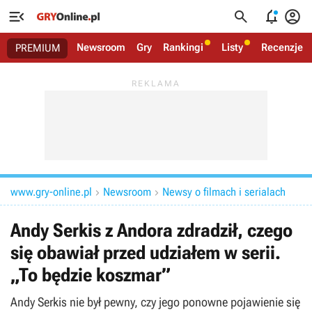




Newsroom
Gry
Rankingi
Listy
Recenzje
PREMIUM
www.gry-online.pl
Newsroom
Newsy o filmach i serialach


Andy Serkis z Andora zdradził, czego
się obawiał przed udziałem w serii.
„To będzie koszmar”
Andy Serkis nie był pewny, czy jego ponowne pojawienie się