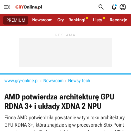




Newsroom
Gry
Rankingi
Listy
Recenzje
PREMIUM
www.gry-online.pl
Newsroom
Newsy tech


AMD potwierdza architekturę GPU
RDNA 3+ i układy XDNA 2 NPU
Firma AMD potwierdziła powstanie w tym roku architektury
GPU RDNA 3+, która znajdzie się w procesorach Strix Point