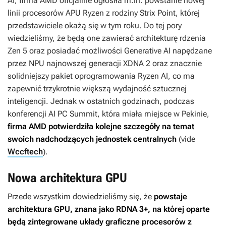
AI, firma AMD oficjalnie ogłosiła m.in. powstanie nowej
linii procesorów APU Ryzen z rodziny Strix Point, której
przedstawiciele okażą się w tym roku. Do tej pory
wiedzieliśmy, że będą one zawierać architekturę rdzenia
Zen 5 oraz posiadać możliwości Generative AI napędzane
przez NPU najnowszej generacji XDNA 2 oraz znacznie
solidniejszy pakiet oprogramowania Ryzen AI, co ma
zapewnić trzykrotnie większą wydajność sztucznej
inteligencji. Jednak w ostatnich godzinach, podczas
konferencji AI PC Summit, która miała miejsce w Pekinie,
firma AMD potwierdziła kolejne szczegóły na temat
swoich nadchodzących jednostek centralnych
(vide
Wccftech
).
Nowa architektura GPU
Przede wszystkim dowiedzieliśmy się, że
powstaje
architektura GPU, znana jako RDNA 3+, na której oparte
będą zintegrowane układy graficzne procesorów z