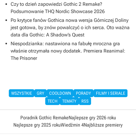
Czy to dzień zapowiedzi Gothic 2 Remake?
Podsumowanie THQ Nordic Showcase 2026
Po krytyce fanów Gothica nowa wersja Górniczej Doliny
jest gotowa, by znów powalczyć o ich serca. Oto ważna
data dla Gothic: A Shadow’s Quest
Niespodzianka: nastawiona na fabułę mroczna gra
właśnie otrzymała nowy dodatek. Premiera Reanimal:
The Prisoner
WSZYSTKIE
GRY
COOLDOWN
PORADY
FILMY I SERIALE
TECH
TEMATY
RSS
Poradnik Gothic Remake
Najlepsze gry 2026 roku
Najlepsze gry 2025 roku
Wiedźmin 4
Najbliższe premiery