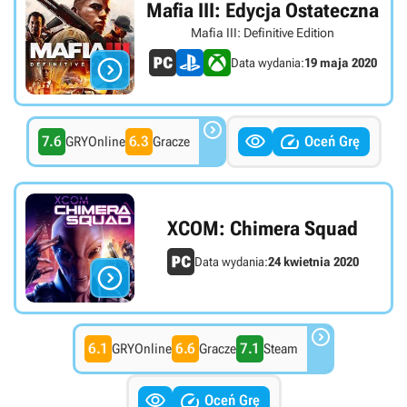
Mafia III: Edycja Ostateczna
Mafia III: Definitive Edition

Data wydania:
19 maja 2020



7.6
6.3
Oceń Grę
GRYOnline
Gracze
XCOM: Chimera Squad
Data wydania:
24 kwietnia 2020


6.1
6.6
7.1
GRYOnline
Gracze
Steam


Oceń Grę