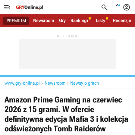




Newsroom
Gry
Rankingi
Listy
Recenzje
PREMIUM
www.gry-online.pl
Newsroom
Newsy o grach


Amazon Prime Gaming na czerwiec
2026 z 15 grami. W ofercie
definitywna edycja Mafia 3 i kolekcja
odświeżonych Tomb Raiderów