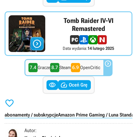
Tomb Raider IV-VI
Remastered

Data wydania:
14 lutego 2025

7.4
8.7
6.9
Gracze
Steam
OpenCritic


Oceń Grę

abonamenty / subskrypcje
Amazon Prime Gaming / Luna Standar
Autor: