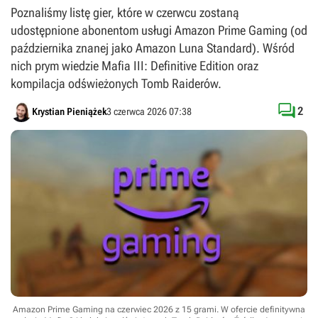
Poznaliśmy listę gier, które w czerwcu zostaną
udostępnione abonentom usługi Amazon Prime Gaming (od
października znanej jako Amazon Luna Standard). Wśród
nich prym wiedzie Mafia III: Definitive Edition oraz
kompilacja odświeżonych Tomb Raiderów.

2
Krystian Pieniążek
3 czerwca 2026 07:38
Amazon Prime Gaming na czerwiec 2026 z 15 grami. W ofercie definitywna