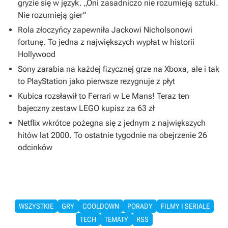
gryzie się w język. „Oni zasadniczo nie rozumieją sztuki.
Nie rozumieją gier”
Rola złoczyńcy zapewniła Jackowi Nicholsonowi
fortunę. To jedna z największych wypłat w historii
Hollywood
Sony zarabia na każdej fizycznej grze na Xboxa, ale i tak
to PlayStation jako pierwsze rezygnuje z płyt
Kubica rozsławił to Ferrari w Le Mans! Teraz ten
bajeczny zestaw LEGO kupisz za 63 zł
Netflix wkrótce pożegna się z jednym z największych
hitów lat 2000. To ostatnie tygodnie na obejrzenie 26
odcinków
WSZYSTKIE
GRY
COOLDOWN
PORADY
FILMY I SERIALE
TECH
TEMATY
RSS