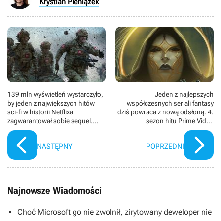
Krystian Pieniążek
139 mln wyświetleń wystarczyło,
Jeden z najlepszych
by jeden z największych hitów
współczesnych seriali fantasy
sci-fi w historii Netflixa
dziś powraca z nową odsłoną. 4.
zagwarantował sobie sequel.
sezon hitu Prime Video
Thriller akcji właśnie wszedł do
zadebiutował ze 100% na Rotten
top 10 wszech czasów
Tomatoes
NASTĘPNY
POPRZEDNI
Najnowsze Wiadomości
Choć Microsoft go nie zwolnił, zirytowany deweloper nie