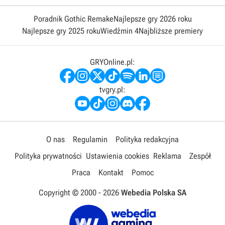
Poradnik Gothic Remake
Najlepsze gry 2026 roku
Najlepsze gry 2025 roku
Wiedźmin 4
Najbliższe premiery
GRYOnline.pl:
tvgry.pl:
O nas
Regulamin
Polityka redakcyjna
Polityka prywatności
Ustawienia cookies
Reklama
Zespół
Praca
Kontakt
Pomoc
Copyright © 2000 -
2026
Webedia Polska SA