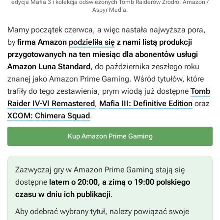
edycja Mafia 3 i kolekcja odświeżonych Tomb Raiderów
Źródło: Amazon /
Aspyr Media
.
Mamy początek czerwca, a więc nastała najwyższa pora,
by
firma Amazon
podzieliła się
z nami listą produkcji
przygotowanych na ten miesiąc dla abonentów usługi
Amazon Luna Standard
, do października zeszłego roku
znanej jako Amazon Prime Gaming. Wśród tytułów, które
trafiły do tego zestawienia, prym wiodą już dostępne
Tomb
Raider IV-VI Remastered
,
Mafia III: Definitive Edition
oraz
XCOM: Chimera Squad
.
Kup Amazon Prime Gaming
Zazwyczaj gry w Amazon Prime Gaming stają się
dostępne
latem o 20:00, a zimą o 19:00 polskiego
czasu w dniu ich publikacji
.
Aby odebrać wybrany tytuł, należy powiązać swoje