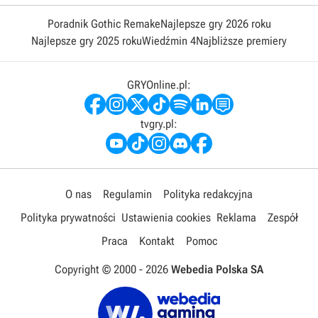
Poradnik Gothic Remake
Najlepsze gry 2026 roku
Najlepsze gry 2025 roku
Wiedźmin 4
Najbliższe premiery
GRYOnline.pl:
tvgry.pl:
O nas
Regulamin
Polityka redakcyjna
Polityka prywatności
Ustawienia cookies
Reklama
Zespół
Praca
Kontakt
Pomoc
Copyright © 2000 -
2026
Webedia Polska SA