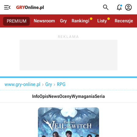




Newsroom
Gry
Rankingi
Listy
Recenzje
PREMIUM
www.gry-online.pl
Gry
RPG


Info
Opis
News
Oceny
Wymagania
Seria