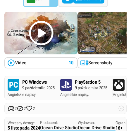



Video
10
Screenshoty
PC Windows
PlayStation 5
X
9 października 2025
9 października 2025
9 
Angielskie napisy.
Angielskie napisy.
Angielskie 




2
2
2
Producent:
Wydawca:
Wczesny dostęp:
Ogranicz
Ocean Drive Studio
Ocean Drive Studio
5 listopada 2024
16+