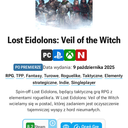
Lost Eidolons: Veil of the Witch
Data wydania:
9 października 2025
PO PREMIERZE
RPG
,
TPP
,
Fantasy
,
Turowe
,
Roguelike
,
Taktyczne
,
Elementy
strategiczne
,
Indie
,
Singleplayer
Spin-off Lost Eidolons, będący taktyczną grą RPG z
elementami roguelike’a. W Lost Eidolons: Veil of the Witch
wcielamy się w postać, której zadaniem jest oczyszczenie
tajemniczej wyspy z hord nieumarłych.



8.2
Oceń Grę
Steam