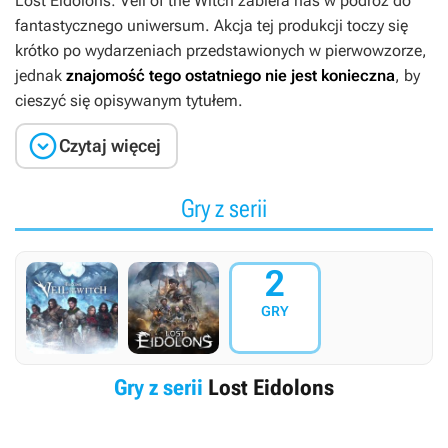
Lost Eidolons: Veil of the Witch
zabiera nas w podróż do
fantastycznego uniwersum. Akcja tej produkcji toczy się
krótko po wydarzeniach przedstawionych w pierwowzorze,
jednak
znajomość tego ostatniego nie jest konieczna
, by
cieszyć się opisywanym tytułem.

Czytaj więcej
Gry z serii
2
GRY
Gry z serii
Lost Eidolons