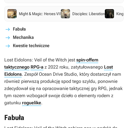
Might & Magic: Heroes VII
Disciples: Liberation
King Ar
Fabuła
Mechanika
Kwestie techniczne
Lost Eidolons: Veil of the Witch
jest
spin-offem
taktycznego
RPG-a
z 2022 roku, zatytułowanego
Lost
Eidolons
. Zespół Ocean Drive Studio, który dostarczył nam
również pierwszą produkcję spod tego szyldu, ponownie
zdecydował się na opracowanie taktycznej gry RPG, jednak
tym razem wzbogacił swoje dzieło o elementy rodem z
gatunku
roguelike
.
Fabuła