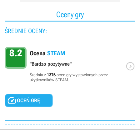
Oceny gry
ŚREDNIE OCENY:
8.2
Ocena
STEAM

"Bardzo pozytywne"
Średnia z
1376
ocen gry wystawionych przez
użytkowników STEAM.

OCEŃ GRĘ