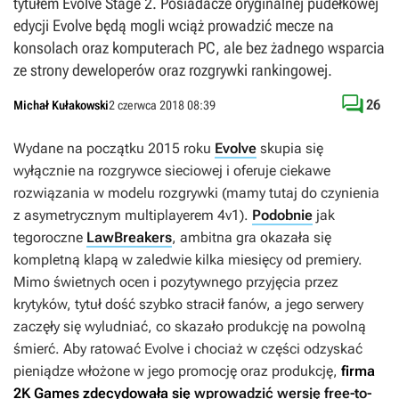
tytułem Evolve Stage 2. Posiadacze oryginalnej pudełkowej
edycji Evolve będą mogli wciąż prowadzić mecze na
konsolach oraz komputerach PC, ale bez żadnego wsparcia
ze strony deweloperów oraz rozgrywki rankingowej.

26
Michał Kułakowski
2 czerwca 2018 08:39
Wydane na początku 2015 roku
Evolve
skupia się
wyłącznie na rozgrywce sieciowej i oferuje ciekawe
rozwiązania w modelu rozgrywki (mamy tutaj do czynienia
z asymetrycznym multiplayerem 4v1).
Podobnie
jak
tegoroczne
LawBreakers
, ambitna gra okazała się
kompletną klapą w zaledwie kilka miesięcy od premiery.
Mimo świetnych ocen i pozytywnego przyjęcia przez
krytyków, tytuł dość szybko stracił fanów, a jego serwery
zaczęły się wyludniać, co skazało produkcję na powolną
śmierć. Aby ratować
Evolve
i chociaż w części odzyskać
pieniądze włożone w jego promocję oraz produkcję,
firma
2K Games zdecydowała się
wprowadzić wersję free-to-