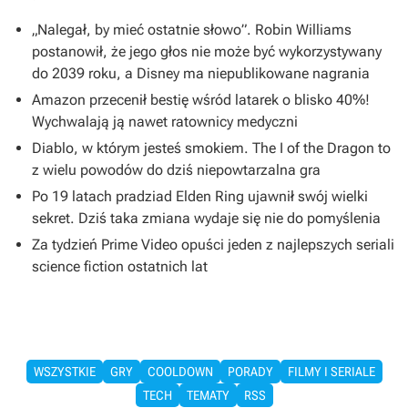
„Nalegał, by mieć ostatnie słowo”. Robin Williams
postanowił, że jego głos nie może być wykorzystywany
do 2039 roku, a Disney ma niepublikowane nagrania
Amazon przecenił bestię wśród latarek o blisko 40%!
Wychwalają ją nawet ratownicy medyczni
Diablo, w którym jesteś smokiem. The I of the Dragon to
z wielu powodów do dziś niepowtarzalna gra
Po 19 latach pradziad Elden Ring ujawnił swój wielki
sekret. Dziś taka zmiana wydaje się nie do pomyślenia
Za tydzień Prime Video opuści jeden z najlepszych seriali
science fiction ostatnich lat
WSZYSTKIE
GRY
COOLDOWN
PORADY
FILMY I SERIALE
TECH
TEMATY
RSS