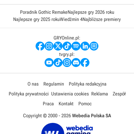
Poradnik Gothic Remake
Najlepsze gry 2026 roku
Najlepsze gry 2025 roku
Wiedźmin 4
Najbliższe premiery
GRYOnline.pl:
tvgry.pl:
O nas
Regulamin
Polityka redakcyjna
Polityka prywatności
Ustawienia cookies
Reklama
Zespół
Praca
Kontakt
Pomoc
Copyright © 2000 -
2026
Webedia Polska SA