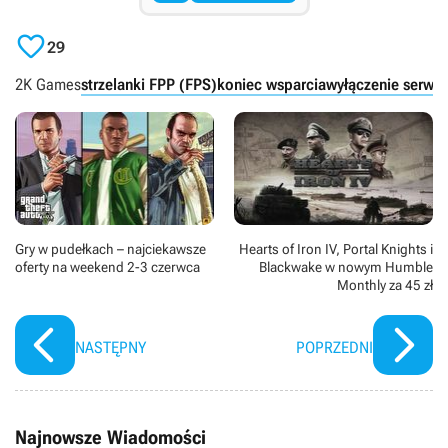

29
2K Games
strzelanki FPP (FPS)
koniec wsparcia
wyłączenie serwe
Gry w pudełkach – najciekawsze
Hearts of Iron IV, Portal Knights i
oferty na weekend 2-3 czerwca
Blackwake w nowym Humble
Monthly za 45 zł
NASTĘPNY
POPRZEDNI
Najnowsze Wiadomości