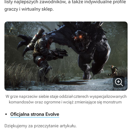
listy najlepszych zawodników, a także indywidualne profile
graczy i wirtualny sklep.
W grze naprzeciw siebie staje oddział czterech wyspecjalizowanych
komandosów oraz ogromne i wciąż zmieniające się monstrum
Oficjalna strona Evolve
Dziękujemy za przeczytanie artykułu.