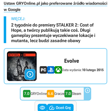
Ustaw GRYOnline.pl jako preferowane źródło wiadomości
w Google
WIĘCEJ:
2 tygodnie do premiery STALKER 2: Cost of
Hope, a twórcy publikują takie coś. Długi
gameplay prezentuje wyczekiwane lokacje i
mutanta, lecz budzi zasadne obawy
Evolve
Data wydania:
10 lutego 2015


7.0
6.6
7.0
GRYOnline
Gracze
Steam


Oceń Grę