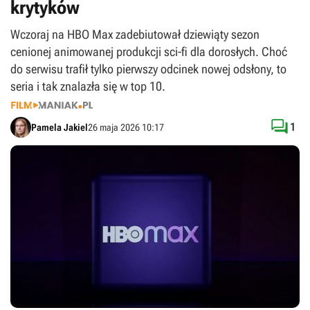
krytyków
Wczoraj na HBO Max zadebiutował dziewiąty sezon
cenionej animowanej produkcji sci-fi dla dorosłych. Choć
do serwisu trafił tylko pierwszy odcinek nowej odsłony, to
seria i tak znalazła się w top 10.

1
Pamela Jakiel
26 maja 2026 10:17