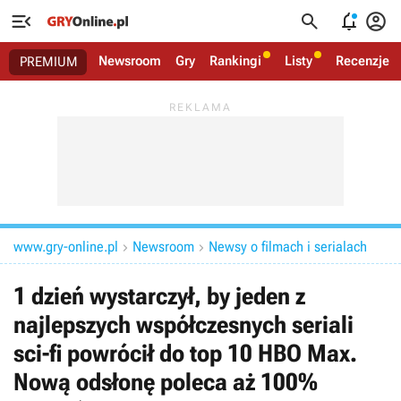




Newsroom
Gry
Rankingi
Listy
Recenzje
PREMIUM
www.gry-online.pl
Newsroom
Newsy o filmach i serialach


1 dzień wystarczył, by jeden z
najlepszych współczesnych seriali
sci-fi powrócił do top 10 HBO Max.
Nową odsłonę poleca aż 100%