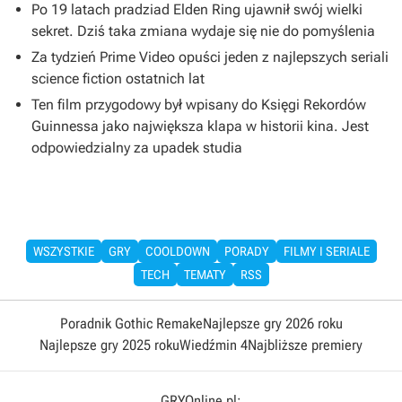
Po 19 latach pradziad Elden Ring ujawnił swój wielki
sekret. Dziś taka zmiana wydaje się nie do pomyślenia
Za tydzień Prime Video opuści jeden z najlepszych seriali
science fiction ostatnich lat
Ten film przygodowy był wpisany do Księgi Rekordów
Guinnessa jako największa klapa w historii kina. Jest
odpowiedzialny za upadek studia
WSZYSTKIE
GRY
COOLDOWN
PORADY
FILMY I SERIALE
TECH
TEMATY
RSS
Poradnik Gothic Remake
Najlepsze gry 2026 roku
Najlepsze gry 2025 roku
Wiedźmin 4
Najbliższe premiery
GRYOnline.pl: