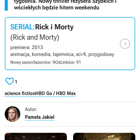
tygodnia. Nowy thriller reżysera Szybkich i
wściekłych będzie hitem weekendu
SERIAL:
Rick i Morty
(Rick and Morty)

premiera: 2013
animacja, komedia, tajemnica, sci-fi, przygodowy
Nowy sezon
Sezonów: 9
Odcinków: 91

1
science fiction
HBO Go / HBO Max
Autor:
Pamela Jakiel