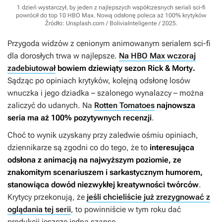
1 dzień wystarczył, by jeden z najlepszych współczesnych seriali sci-fi
powrócił do top 10 HBO Max. Nową odsłonę poleca aż 100% krytyków
Źródło: Unsplash.com / BoliviaInteligente / 2025
.
Przygoda widzów z cenionym animowanym serialem sci-fi
dla dorosłych trwa w najlepsze.
Na HBO Max wczoraj
zadebiutował
bowiem dziewiąty sezon
Rick & Morty
.
Sądząc po opiniach krytyków, kolejną odsłonę losów
wnuczka i jego dziadka – szalonego wynalazcy – można
zaliczyć do udanych. Na
Rotten Tomatoes
najnowsza
seria ma aż 100% pozytywnych recenzji
.
Choć to wynik uzyskany przy zaledwie ośmiu opiniach,
dziennikarze są zgodni co do tego, że to
interesująca
odsłona z animacją na najwyższym poziomie, ze
znakomitym scenariuszem i sarkastycznym humorem,
stanowiąca dowód niezwykłej kreatywności twórców
.
Krytycy przekonują, że
jeśli chcieliście już zrezygnować z
oglądania tej serii
, to powinniście w tym roku dać
produkcji jeszcze jedną szansę.