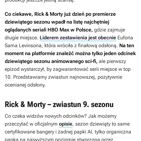
Co ciekawe,
Rick & Morty
już dzień po premierze
dziewiątego sezonu wpadł na listę najchętniej
oglądanych seriali HBO Max w Polsce,
gdzie zajmuje
drugie miejsce.
Liderem zestawienia jest obecnie
Euforia
Sama Levinsona, która wróciła z finałową odsłoną.
Na ten
moment na platformie znaleźć można tylko jeden odcinek
dziewiątego sezonu animowanego sci-fi,
ale pierwszy
epizod wystarczył, by zagwarantować serii miejsce w top
10. Przedstawiamy zwiastun najnowszej, pozytywnie
ocenianej odsłony.
Rick & Morty – zwiastun 9. sezonu
Co czeka widzów nowych odcinków? Jak możemy
przeczytać w oficjalnym
opisie
, sezon dziewiąty to same
certyfikowane bangery i żadnej papki AI, tylko organiczna
papka na najwyższym poziomie stworzona przez