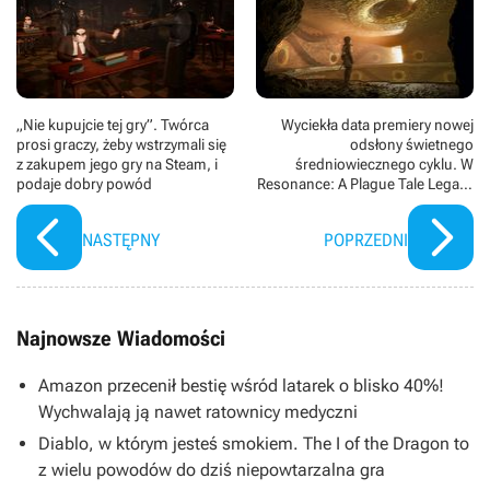
„Nie kupujcie tej gry”. Twórca
Wyciekła data premiery nowej
prosi graczy, żeby wstrzymali się
odsłony świetnego
z zakupem jego gry na Steam, i
średniowiecznego cyklu. W
podaje dobry powód
Resonance: A Plague Tale Legacy
mamy zagrać całkiem niedługo
NASTĘPNY
POPRZEDNI
Najnowsze Wiadomości
Amazon przecenił bestię wśród latarek o blisko 40%!
Wychwalają ją nawet ratownicy medyczni
Diablo, w którym jesteś smokiem. The I of the Dragon to
z wielu powodów do dziś niepowtarzalna gra