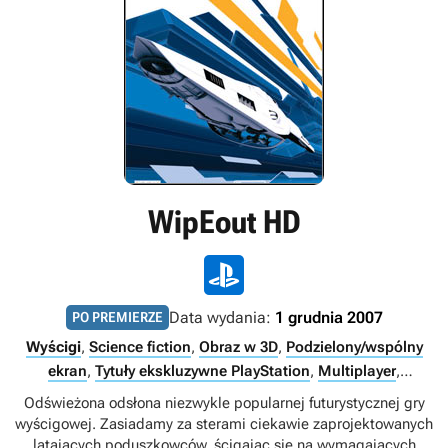
WipEout HD
Data wydania:
1 grudnia 2007
PO PREMIERZE
Wyścigi
,
Science fiction
,
Obraz w 3D
,
Podzielony/wspólny
ekran
,
Tytuły ekskluzywne PlayStation
,
Multiplayer
,
Singleplayer
,
Internet
Odświeżona odsłona niezwykle popularnej futurystycznej gry
wyścigowej. Zasiadamy za sterami ciekawie zaprojektowanych
latających poduszkowców, ścigając się na wymagających