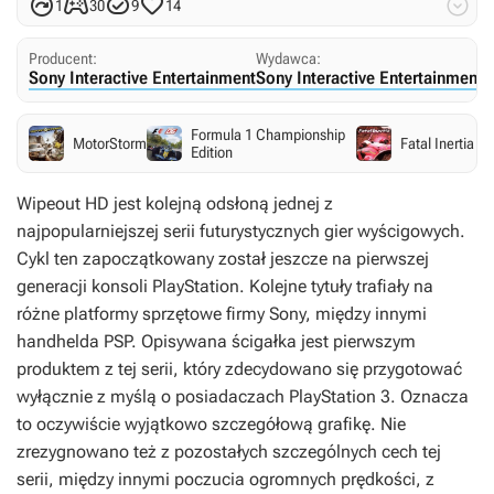





1
30
9
14
Producent:
Wydawca:
Sony Interactive Entertainment
Sony Interactive Entertainment
Formula 1 Championship
MotorStorm
Fatal Inertia
Edition
Wipeout HD
jest kolejną odsłoną jednej z
najpopularniejszej serii futurystycznych gier wyścigowych.
Cykl ten zapoczątkowany został jeszcze na pierwszej
generacji konsoli PlayStation. Kolejne tytuły trafiały na
różne platformy sprzętowe firmy Sony, między innymi
handhelda PSP. Opisywana ścigałka jest pierwszym
produktem z tej serii, który zdecydowano się przygotować
wyłącznie z myślą o posiadaczach PlayStation 3. Oznacza
to oczywiście wyjątkowo szczegółową grafikę. Nie
zrezygnowano też z pozostałych szczególnych cech tej
serii, między innymi poczucia ogromnych prędkości, z