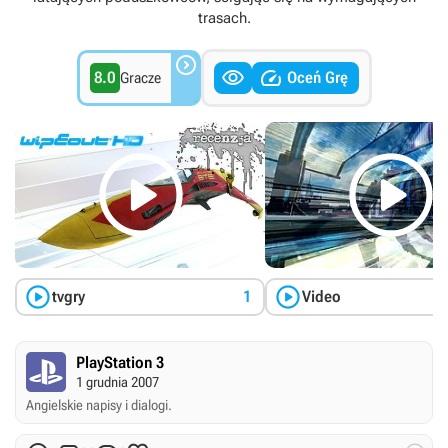
trasach.



8.0
Oceń Grę
Gracze




tvgry
1
Video
PlayStation 3
1 grudnia 2007
Angielskie napisy i dialogi.