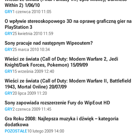
Within 2) 1/06/10
GRY
1 czerwca 2010 11:05
O wpływie stereoskopowego 3D na oprawę graficzną gier na
PlayStation 3
GRY
25 kwietnia 2010 11:59
Sony pracuje nad następnym Wipeoutem?
GRY
25 marca 2010 10:34
Wieści ze świata (Call of Duty: Modern Warfare 2, Jedi
Knight/Dark Forces, Pokemon) 15/09/09
GRY
15 września 2009 12:40
Wieści ze świata (Call of Duty: Modern Warfare II, Battlefield
1943, Mortal Online) 20/07/09
GRY
20 lipca 2009 11:20
Sony zapowiada rozszerzenie Fury do WipEout HD
GRY
2 czerwca 2009 11:45
Gra Roku 2008: Najlepsza muzyka i dźwięk – kategoria
dodatkowa
POZOSTAŁE
10 lutego 2009 14:00