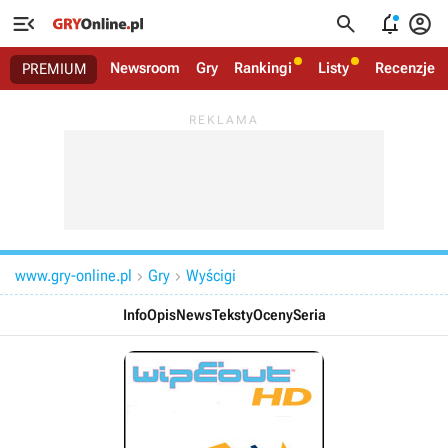




Newsroom
Gry
Rankingi
Listy
Recenzje
PREMIUM
www.gry-online.pl
Gry
Wyścigi


Info
Opis
News
Teksty
Oceny
Seria