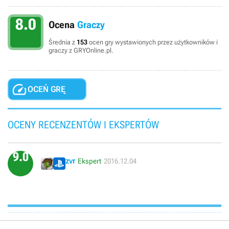
8.0
Ocena
Graczy
Średnia z
153
ocen gry wystawionych przez użytkowników i
graczy z GRYOnline.pl.

OCEŃ GRĘ
OCENY RECENZENTÓW I EKSPERTÓW
9.0
zvr
Ekspert
2016.12.04