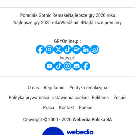
Poradnik Gothic Remake
Najlepsze gry 2026 roku
Najlepsze gry 2025 roku
Wiedźmin 4
Najbliższe premiery
GRYOnline.pl:
tvgry.pl:
O nas
Regulamin
Polityka redakcyjna
Polityka prywatności
Ustawienia cookies
Reklama
Zespół
Praca
Kontakt
Pomoc
Copyright © 2000 -
2026
Webedia Polska SA