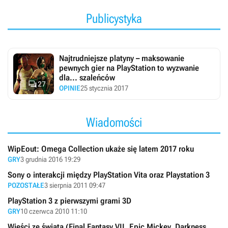
Publicystyka
Najtrudniejsze platyny – maksowanie
pewnych gier na PlayStation to wyzwanie
dla... szaleńców

27
OPINIE
25 stycznia 2017
Wiadomości
WipEout: Omega Collection ukaże się latem 2017 roku
GRY
3 grudnia 2016 19:29
Sony o interakcji między PlayStation Vita oraz Playstation 3
POZOSTAŁE
3 sierpnia 2011 09:47
PlayStation 3 z pierwszymi grami 3D
GRY
10 czerwca 2010 11:10
Wieści ze świata (Final Fantasy VII, Epic Mickey, Darkness