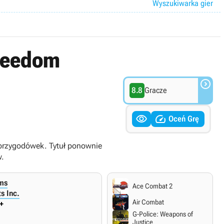
Wyszukiwarka gier
Freedom

8.8
Gracze


Oceń Grę
i przygodówek. Tytuł ponownie
w.
ems
Ace Combat 2
ts Inc.
Air Combat
+
G-Police: Weapons of
Justice