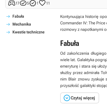




17
5
1
11
Fabuła
Kontynuująca historię op
Commander IV:
The Price
Mechanika
rozmowy z napotkanymi os
Kwestie techniczne
Fabuła
Od zakończenia długiego 
wiele lat. Galaktyka pogr
emeryturę i stara się uło
służby przez admirała Tol
nim Blair znowu zyskuje 
przyszłość galaktyki stoją

Czytaj więcej