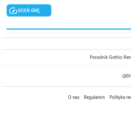

OCEŃ GRĘ
Poradnik Gothic R
GRYO
O nas
Regulamin
Polityka r