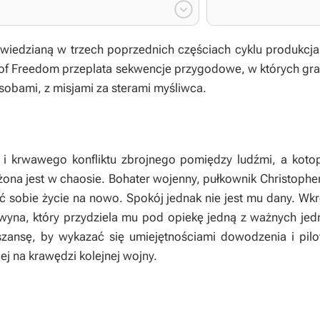

owiedzianą w trzech poprzednich częściach cyklu produkcja
 of Freedom
przeplata sekwencje przygodowe, w których gra
obami, z misjami za sterami myśliwca.
i krwawego konfliktu zbrojnego pomiędzy ludźmi, a kotop
ążona jest w chaosie. Bohater wojenny, pułkownik Christopher
żyć sobie życie na nowo. Spokój jednak nie jest mu dany. W
wyna, który przydziela mu pod opiekę jedną z ważnych jedn
szansę, by wykazać się umiejętnościami dowodzenia i pilo
cej na krawędzi kolejnej wojny.