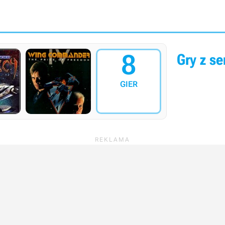
8
Gry z ser
GIER