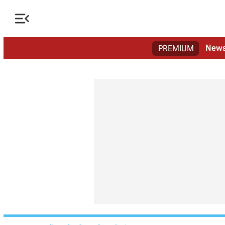

New
PREMIUM