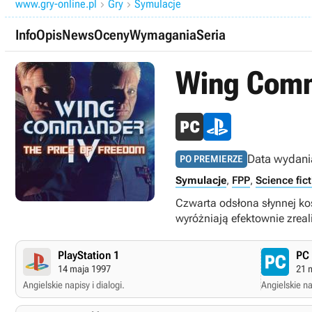
www.gry-online.pl
Gry
Symulacje


Info
Opis
News
Oceny
Wymagania
Seria
Wing Comma
Data wydani
PO PREMIERZE
Symulacje
,
FPP
,
Science fic
Czwarta odsłona słynnej kos
wyróżniają efektownie zrea
PlayStation 1
PC
14 maja 1997
21 
Angielskie napisy i dialogi.
Angielskie nap