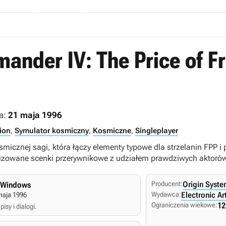
nder IV: The Price of 
a:
21 maja 1996
tion
,
Symulator kosmiczny
,
Kosmiczne
,
Singleplayer
micznej sagi, która łączy elementy typowe dla strzelanin FPP 
lizowane scenki przerywnikowe z udziałem prawdziwych aktoró
Producent:
Origin Syst
 Windows
Wydawca:
Electronic Ar
maja 1996
Ograniczenia wiekowe:
12
isy i dialogi.