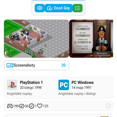



Oceń Grę

Screenshoty
20
PlayStation 1
PC Windows
20 lutego 1998
14 maja 1997
Angielskie napisy.
Angielskie napisy i dialogi.





199
56
1
125