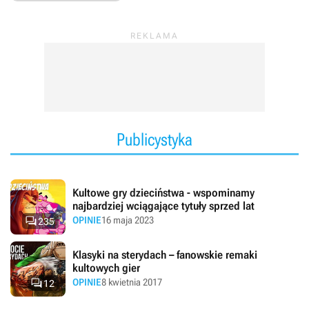
Publicystyka
Kultowe gry dzieciństwa - wspominamy
najbardziej wciągające tytuły sprzed lat

OPINIE
16 maja 2023
235
Klasyki na sterydach – fanowskie remaki
kultowych gier

OPINIE
8 kwietnia 2017
12