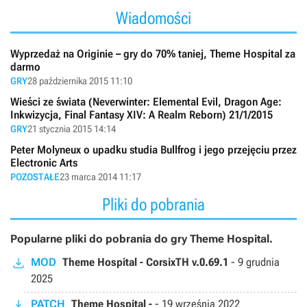
Wiadomości
Wyprzedaż na Originie – gry do 70% taniej, Theme Hospital za
darmo
GRY
28 października 2015 11:10
Wieści ze świata (Neverwinter: Elemental Evil, Dragon Age:
Inkwizycja, Final Fantasy XIV: A Realm Reborn) 21/1/2015
GRY
21 stycznia 2015 14:14
Peter Molyneux o upadku studia Bullfrog i jego przejęciu przez
Electronic Arts
POZOSTAŁE
23 marca 2014 11:17
Pliki do pobrania
Popularne pliki do pobrania do gry Theme Hospital.
MOD
Theme Hospital - CorsixTH v.0.69.1
-
9 grudnia
2025
PATCH
Theme Hospital -
-
19 września 2022