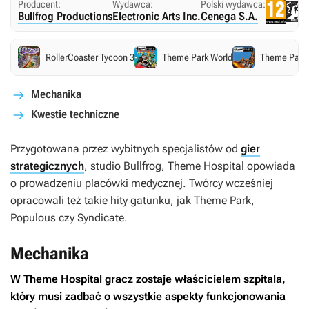
Producent:
Wydawca:
Polski wydawca:
Bullfrog Productions
Electronic Arts Inc.
Cenega S.A.
RollerCoaster Tycoon 3
Theme Park World
Theme Park
Mechanika
Kwestie techniczne
Przygotowana przez wybitnych specjalistów od
gier
strategicznych
, studio Bullfrog,
Theme Hospital
opowiada
o prowadzeniu placówki medycznej. Twórcy wcześniej
opracowali też takie hity gatunku, jak
Theme Park
,
Populous
czy
Syndicate
.
Mechanika
W
Theme Hospital
gracz zostaje właścicielem szpitala,
który musi zadbać o wszystkie aspekty funkcjonowania