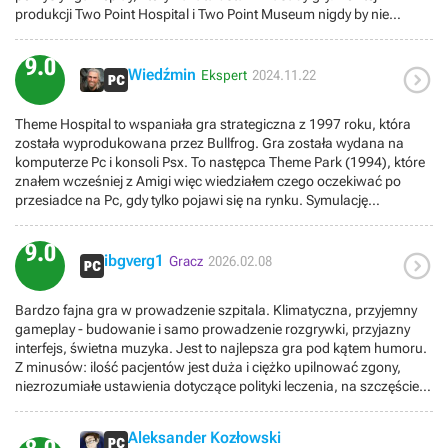
produkcji Two Point Hospital i Two Point Museum nigdy by nie
powstały. Na marginesie, te dwie ostatnie gry powstały w firmie Two
Point Studios - studiu założonym przez Marka Webleya,
9.0

oryginalnego twórcę Theme Hospital, który pierwsze swe kroki
Wiedźmin
Ekspert
2024.11.22
stawiał w Bullfrog Productions.
Theme Hospital to wspaniała gra strategiczna z 1997 roku, która
została wyprodukowana przez Bullfrog. Gra została wydana na
komputerze Pc i konsoli Psx. To następca Theme Park (1994), które
znałem wcześniej z Amigi więc wiedziałem czego oczekiwać po
przesiadce na Pc, gdy tylko pojawi się na rynku. Symulację
zarządzania szpitalem uważam za rewelacyjny pomysł. Ta
produkcja zajmuje szczególne miejsce w moim sercu. Rozgrywka
9.0

jest dość prosta, a wszystko okazuje się uzależniające, miodne i
ibgverg1
Gracz
2026.02.08
zabawne. Z wszystkich gier studia Bullfrog bardziej od Theme
Hospital lubię w zasadzie tylko Dungeon Keeper 1 i 2.Gameplay.
Bardzo fajna gra w prowadzenie szpitala. Klimatyczna, przyjemny
Korzystając z przyjemnie prostego interfejsu mamy możliwość
gameplay - budowanie i samo prowadzenie rozgrywki, przyjazny
projektowania i prowadzenia szpitala, który wytrzyma ciągły
interfejs, świetna muzyka. Jest to najlepsza gra pod kątem humoru.
strumień pacjentów dotkniętych różnymi przedziwnymi
Z minusów: ilość pacjentów jest duża i ciężko upilnować zgony,
dolegliwościami. Po wyleczeniu wystarczającej liczby osób i
niezrozumiałe ustawienia dotyczące polityki leczenia, na szczęście
zarobieniu wystarczającej ilości pieniędzy zarządzamy kolejnymi
są kody.
szpitalami z większym zestawem wyzwań i nagród. W miarę
postępów stajemy w obliczu coraz trudniejszych sytuacji i
Aleksander Kozłowski
potrzebujemy coraz więcej dobrego sprzętu. Dobre szpitale