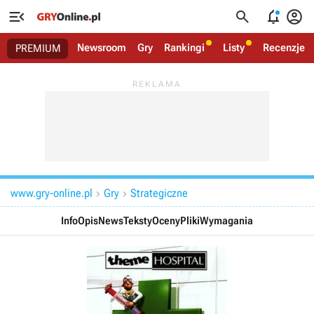




Newsroom
Gry
Rankingi
Listy
Recenzje
PREMIUM
www.gry-online.pl
Gry
Strategiczne


Info
Opis
News
Teksty
Oceny
Pliki
Wymagania