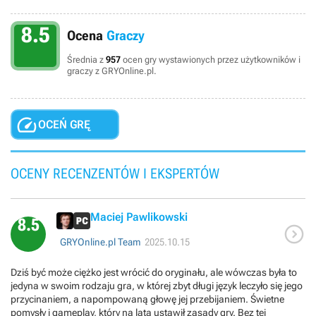
8.5
Ocena
Graczy
Średnia z
957
ocen gry wystawionych przez użytkowników i
graczy z GRYOnline.pl.

OCEŃ GRĘ
OCENY RECENZENTÓW I EKSPERTÓW
Maciej Pawlikowski
8.5

GRYOnline.pl Team
2025.10.15
Dziś być może ciężko jest wrócić do oryginału, ale wówczas była to
jedyna w swoim rodzaju gra, w której zbyt długi język leczyło się jego
przycinaniem, a napompowaną głowę jej przebijaniem. Świetne
pomysły i gameplay, który na lata ustawił zasady gry. Bez tej