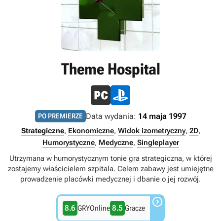
Theme Hospital
Data wydania:
14 maja 1997
PO PREMIERZE
Strategiczne
,
Ekonomiczne
,
Widok izometryczny
,
2D
,
Humorystyczne
,
Medyczne
,
Singleplayer
Utrzymana w humorystycznym tonie gra strategiczna, w której
zostajemy właścicielem szpitala. Celem zabawy jest umiejętne
prowadzenie placówki medycznej i dbanie o jej rozwój.

8.6
8.5
GRYOnline
Gracze