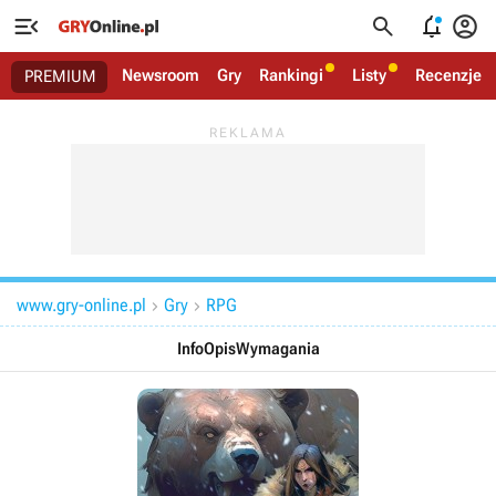




Newsroom
Gry
Rankingi
Listy
Recenzje
PREMIUM
www.gry-online.pl
Gry
RPG


Info
Opis
Wymagania