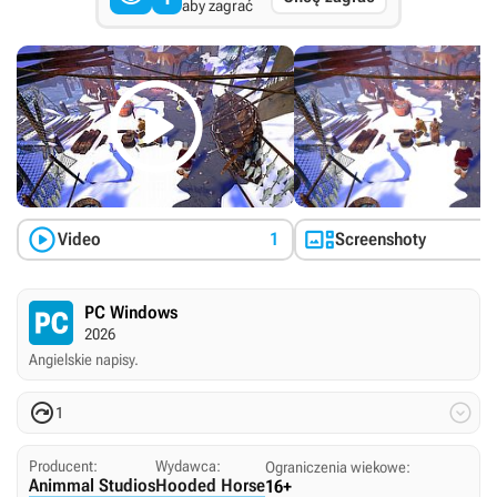
aby zagrać



Video
1
Screenshoty
PC Windows
2026
Angielskie napisy.


1
Producent:
Wydawca:
Ograniczenia wiekowe:
Animmal Studios
Hooded Horse
16+