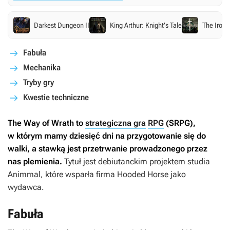
Darkest Dungeon II
King Arthur: Knight's Tale
The Iron 
Fabuła
Mechanika
Tryby gry
Kwestie techniczne
The Way of Wrath
to
strategiczna gra
RPG
(SRPG),
w którym mamy dziesięć dni na przygotowanie się do
walki, a stawką jest przetrwanie prowadzonego przez
nas plemienia.
Tytuł jest debiutanckim projektem studia
Animmal, które wsparła firma Hooded Horse jako
wydawca.
Fabuła