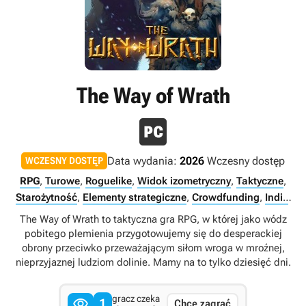
The Way of Wrath
Data wydania:
2026
Wczesny dostęp
WCZESNY DOSTĘP
RPG
,
Turowe
,
Roguelike
,
Widok izometryczny
,
Taktyczne
,
Starożytność
,
Elementy strategiczne
,
Crowdfunding
,
Indie
,
Prehistoria
,
Singleplayer
The Way of Wrath to taktyczna gra RPG, w której jako wódz
pobitego plemienia przygotowujemy się do desperackiej
obrony przeciwko przeważającym siłom wroga w mroźnej,
nieprzyjaznej ludziom dolinie. Mamy na to tylko dziesięć dni.
gracz czeka

1
Chcę zagrać