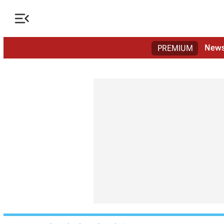

New
PREMIUM