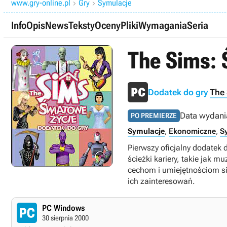
www.gry-online.pl
Gry
Symulacje


Info
Opis
News
Teksty
Oceny
Pliki
Wymagania
Seria
The Sims: 
Dodatek do gry
The
Data wydani
PO PREMIERZE
Symulacje
,
Ekonomiczne
,
S
Pierwszy oficjalny dodatek
ścieżki kariery, takie jak 
cechom i umiejętnościom s
ich zainteresowań.
PC Windows
30 sierpnia 2000