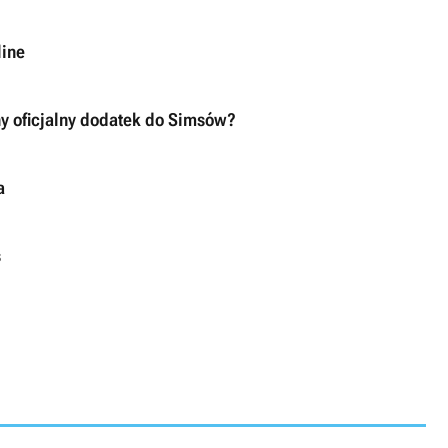
line
ny oficjalny dodatek do Simsów?
a
s