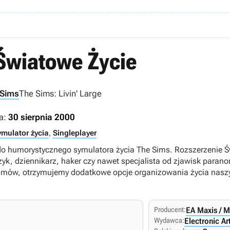
Światowe Życie
 Sims
The Sims: Livin' Large
a:
30 sierpnia 2000
ymulator życia
,
Singleplayer
 do humorystycznego symulatora życia The Sims. Rozszerzenie Ś
muzyk, dziennikarz, haker czy nawet specjalista od zjawisk paran
imów, otrzymujemy dodatkowe opcje organizowania życia naszy
Producent:
EA Maxis / M
Wydawca:
Electronic Ar