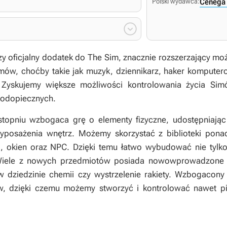
Polski wydawca:
Cenega 

y oficjalny dodatek do The Sim, znacznie rozszerzający mo
imów, choćby takie jak muzyk, dziennikarz, haker komputer
. Zyskujemy większe możliwości kontrolowania życia S
podopiecznych.
topniu wzbogaca grę o elementy fizyczne, udostępniając
e wyposażenia wnętrz. Możemy skorzystać z biblioteki po
i, okien oraz NPC. Dzięki temu łatwo wybudować nie tylko
iele z nowych przedmiotów posiada nowowprowadzone fu
w dziedzinie chemii czy wystrzelenie rakiety. Wzbogacony
w, dzięki czemu możemy stworzyć i kontrolować nawet pi