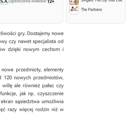
Singles: Flirt Up Your Life
S.A.
Ograniczenia wiekowe:
12+
The Partners
żliwości gry. Dostajemy nowe
owy czy nawet specjalista od
imów dzięki nowym cechom i
 nowe przedmioty, elementy
nad 120 nowych przedmiotów,
 willę ale również pałac czy
nkcje, jak np. czyszczenie
 ekran sąsiedztwa umożliwia
ęć razy więcej rodzin niż w