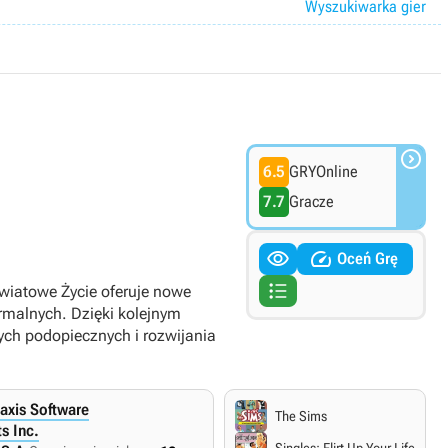
Wyszukiwarka gier

6.5
GRYOnline
7.7
Gracze


Oceń Grę

wiatowe Życie oferuje nowe
ormalnych. Dzięki kolejnym
ch podopiecznych i rozwijania
axis Software
The Sims
ts Inc.