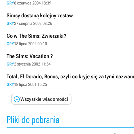
GRY
8 czerwca 2004 18:39
Simsy dostaną kolejny zestaw
GRY
27 sierpnia 2003 08:26
Co w The Sims: Zwierzaki?
GRY
18 lipca 2002 00:10
The Sims: Vacation ?
GRY
2 stycznia 2002 11:54
Total, El Dorado, Bonus, czyli co kryje się za tymi nazwa
GRY
18 lipca 2001 15:25

Wszystkie wiadomości
Pliki do pobrania