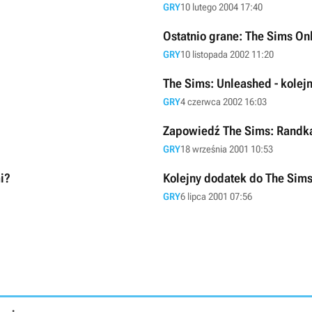
GRY
10 lutego 2004 17:40
Ostatnio grane: The Sims On
GRY
10 listopada 2002 11:20
The Sims: Unleashed - kolej
GRY
4 czerwca 2002 16:03
Zapowiedź The Sims: Randk
GRY
18 września 2001 10:53
mi?
Kolejny dodatek do The Sim
GRY
6 lipca 2001 07:56