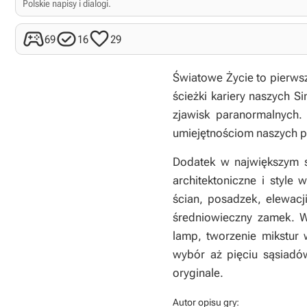
Polskie napisy i dialogi.



69
16
29
Światowe Życie to pierwsz
ścieżki kariery naszych S
zjawisk paranormalnych
umiejętnościom naszych 
Dodatek w największym s
architektoniczne i styl
ścian, posadzek, elewacj
średniowieczny zamek. W
lamp, tworzenie mikstur 
wybór aż pięciu sąsiadó
oryginale.
Autor opisu gry: