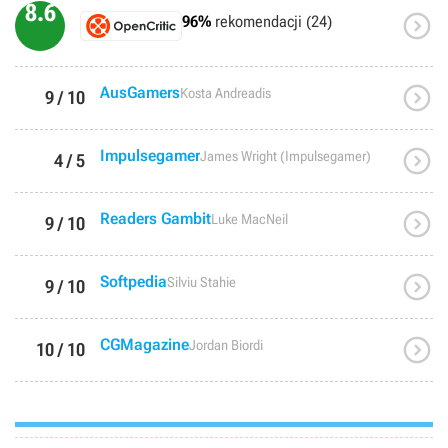
8.6
godowym), ale dziś po godzinie miałem dosyć. Trochę mi przykro. I

96%
rekomendacji (24)
pewnie tak samo odbiłbym się od zremasterowanego Diablo II, na
które, podobnie jak na SC, poświęciłem kawał młodości.Nie kupujcie
Starcrafta w wersji HD. Szok i przeskok jakościowy mogą was zabić.

AusGamers
Kosta Andreadis
9 / 10

Impulsegamer
James Wright (Impulsegamer)
4 / 5

Readers Gambit
Luke MacNeil
9 / 10

Softpedia
Silviu Stahie
9 / 10

CGMagazine
Jordan Biordi
10 / 10