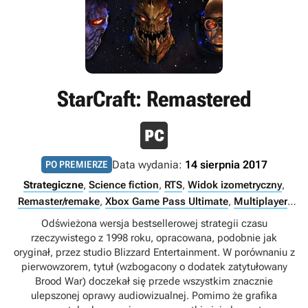
StarCraft: Remastered
Data wydania:
14 sierpnia 2017
PO PREMIERZE
Strategiczne
,
Science fiction
,
RTS
,
Widok izometryczny
,
Remaster/remake
,
Xbox Game Pass Ultimate
,
Multiplayer
,
Singleplayer
,
Internet
,
PC Game Pass
Odświeżona wersja bestsellerowej strategii czasu
rzeczywistego z 1998 roku, opracowana, podobnie jak
oryginał, przez studio Blizzard Entertainment. W porównaniu z
pierwowzorem, tytuł (wzbogacony o dodatek zatytułowany
Brood War) doczekał się przede wszystkim znacznie
ulepszonej oprawy audiowizualnej. Pomimo że grafika