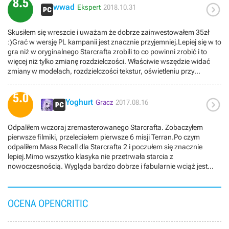
8.5

wwad
Ekspert
2018.10.31
Skusiłem się wreszcie i uważam że dobrze zainwestowałem 35zł
:)Grać w wersję PL kampanii jest znacznie przyjemniej.Lepiej się w to
gra niż w oryginalnego Starcrafta zrobili to co powinni zrobić i to
więcej niż tylko zmianę rozdzielczości. Właściwie wszędzie widać
zmiany w modelach, rozdzielczości tekstur, oświetleniu przy
zachowaniu idealnego odwzorowania oryginału to nie była lekka
praca.Jedyne do czego się mogę przyczepić to animacje jednostek
5.0

są w jakichś niskich FPSach co na nich widać początkowo potem się
Yoghurt
Gracz
2017.08.16
idzie przyzwyczaić.
Odpaliłem wczoraj zremasterowanego Starcrafta. Zobaczyłem
pierwsze filmiki, przeleciałem pierwsze 6 misji Terran.Po czym
odpaliłem Mass Recall dla Starcrafta 2 i poczułem się znacznie
lepiej.Mimo wszystko klasyka nie przetrwała starcia z
nowoczesnością. Wygląda bardzo dobrze i fabularnie wciąż jest
doskonale, ale bądźmy poważni - 12 jednostek na raz, kulawe
przerywniki, oddziały, które gubią się na otwartej przestrzeni czy tak
prozaiczna kwestia jak szybkie i łatwe wyświetlanie celów misji to
OCENA OPENCRITIC
jest coś, na co nie zwracałem uwagi 19 lat temu (wtedy za
gówniarza wychodziłem z ówczesnej Gambleriady z pudełkiem w
wersji "Zerg" pod pachą i byłem dumny jak paw w okresie