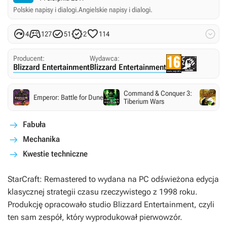
Polskie napisy i dialogi.
Angielskie napisy i dialogi.






4
127
51
2
114
Producent:
Wydawca:
Blizzard Entertainment
Blizzard Entertainment
Command & Conquer 3:
Co
Emperor: Battle for Dune
Tiberium Wars
Ti
Fabuła
Mechanika
Kwestie techniczne
StarCraft: Remastered
to wydana na PC odświeżona edycja
klasycznej strategii czasu rzeczywistego z 1998 roku.
Produkcję opracowało studio Blizzard Entertainment, czyli
ten sam zespół, który wyprodukował pierwowzór.