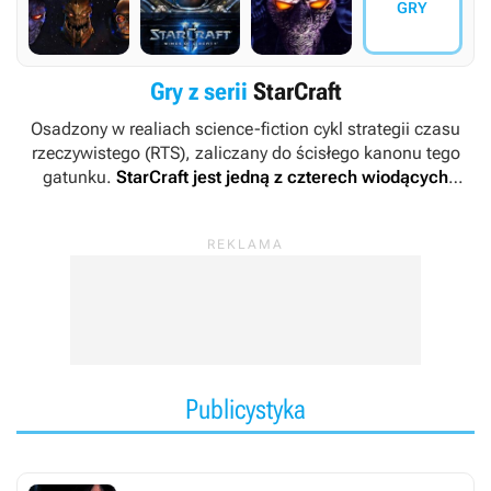
GRY
Gry z serii
StarCraft
Osadzony w realiach science-fiction cykl strategii czasu
rzeczywistego (RTS), zaliczany do ścisłego kanonu tego
gatunku.
StarCraft
jest jedną z czterech wiodących
marek w portfolio firmy Blizzard Entertainment
, obok
Diablo
, pokrewnego gatunkowo
Warcrafta
i
Overwatcha
.
Za twórców cyklu uznaje się Chrisa Metzena i Jamesa
Phinney'a.
Publicystyka