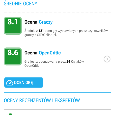
ŚREDNIE OCENY:
8.1
Ocena
Graczy
Średnia z
131
ocen gry wystawionych przez użytkowników i
graczy z GRYOnline.pl.
8.6
Ocena
OpenCritic

Gra jest zrecenzowana przez
24
Krytyków
OpenCritic.

OCEŃ GRĘ
OCENY RECENZENTÓW I EKSPERTÓW