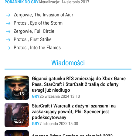
PORADNIK DO GRY
Aktualizacja: 14 sierpnia 2017
Zergowie, The Invasion of Aiur
Protosi, Eye of the Storm
Zergowie, Full Circle
Protosi, First Strike
Protosi, Into the Flames
Wiadomości
Giganci gatunku RTS zmierzają do Xbox Game
Pass. StarCraft i StarCraft 2 trafią do oferty
usługi już niedługo

15
GRY
26 września 2024 13:10
StarCraft i Warcraft z dużymi szansami na
zaskakujący powrót, Phil Spencer jest
podekscytowany

27
GRY
7 listopada 2022 15:00