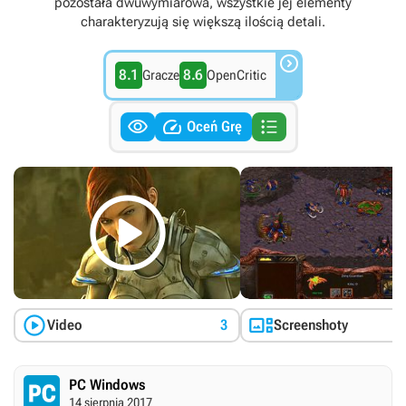
pozostała dwuwymiarowa, wszystkie jej elementy
charakteryzują się większą ilością detali.

8.1
8.6
Gracze
OpenCritic



Oceń Grę



Video
3
Screenshoty
PC Windows
14 sierpnia 2017