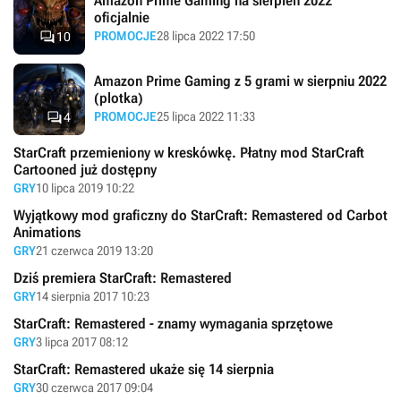
Amazon Prime Gaming na sierpień 2022
oficjalnie

PROMOCJE
28 lipca 2022 17:50
10
Amazon Prime Gaming z 5 grami w sierpniu 2022
(plotka)

PROMOCJE
25 lipca 2022 11:33
4
StarCraft przemieniony w kreskówkę. Płatny mod StarCraft
Cartooned już dostępny
GRY
10 lipca 2019 10:22
Wyjątkowy mod graficzny do StarCraft: Remastered od Carbot
Animations
GRY
21 czerwca 2019 13:20
Dziś premiera StarCraft: Remastered
GRY
14 sierpnia 2017 10:23
StarCraft: Remastered - znamy wymagania sprzętowe
GRY
3 lipca 2017 08:12
StarCraft: Remastered ukaże się 14 sierpnia
GRY
30 czerwca 2017 09:04