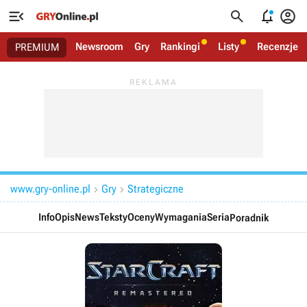




Newsroom
Gry
Rankingi
Listy
Recenzje
PREMIUM
www.gry-online.pl
Gry
Strategiczne


Info
Opis
News
Teksty
Oceny
Wymagania
Seria
Poradnik