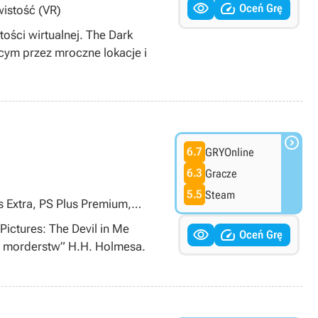


Oceń Grę
wistość (VR)
ości wirtualnej. The Dark
cym przez mroczne lokacje i

6.7
GRYOnline
6.3
Gracze
5.5
Steam
s Extra, PS Plus Premium,
ictures: The Devil in Me


Oceń Grę
ku morderstw” H.H. Holmesa.