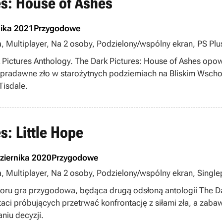
es: House of Ashes
nika 2021
Przygodowe
a, Multiplayer, Na 2 osoby, Podzielony/wspólny ekran, PS Plu
rk Pictures Anthology. The Dark Pictures: House of Ashes op
li pradawne zło w starożytnych podziemiach na Bliskim Wscho
Tisdale.
s: Little Hope
ziernika 2020
Przygodowe
a, Multiplayer, Na 2 osoby, Podzielony/wspólny ekran, Singlep
oru gra przygodowa, będąca drugą odsłoną antologii The Dar
taci próbujących przetrwać konfrontację z siłami zła, a zab
niu decyzji.