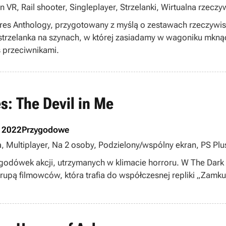
n VR, Rail shooter, Singleplayer, Strzelanki, Wirtualna rzeczy
tures Anthology, przygotowany z myślą o zestawach rzeczywist
 strzelanka na szynach, w której zasiadamy w wagoniku mkną
 przeciwnikami.
s: The Devil in Me
a 2022
Przygodowe
a, Multiplayer, Na 2 osoby, Podzielony/wspólny ekran, PS Plu
godówek akcji, utrzymanych w klimacie horroru. W The Dark P
rupą filmowców, która trafia do współczesnej repliki „Zam