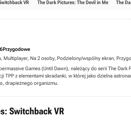
 Switchback VR
The Dark Pictures: The Devil in Me
The Da
26
Przygodowe
a, Multiplayer, Na 2 osoby, Podzielony/wspólny ekran, Przyg
nki, TPP, singleplayer, multiplayer
permassive Games (Until Dawn), należący do serii The Dark P
i TPP z elementami skradanki, w której jako dzielna astron
go, drapieżnego organizmu.
es: Switchback VR