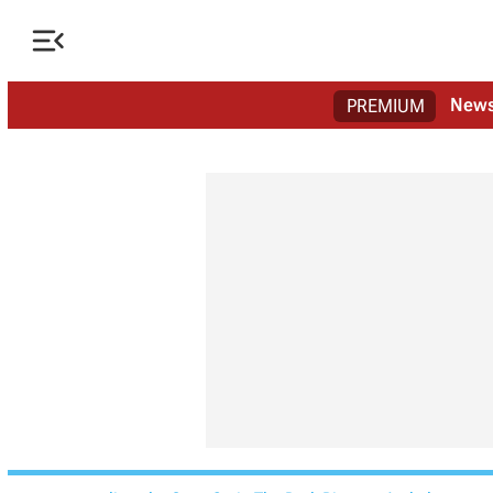

New
PREMIUM