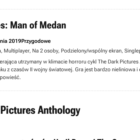
es: Man of Medan
pnia 2019
Przygodowe
a, Multiplayer, Na 2 osoby, Podzielony/wspólny ekran, Singlep
ająca utrzymany w klimacie horroru cykl The Dark Pictures
u z czasów II wojny światowej. Gra jest bardzo nieliniowa i 
opowieść.
 Pictures Anthology