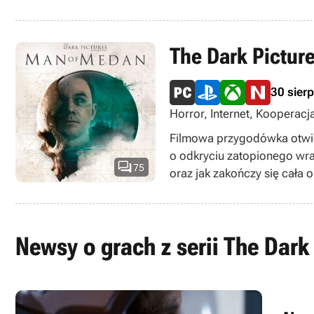
The Dark Pictur
30 sier
Horror, Internet, Kooperacj
multiplayer
Filmowa przygodówka otwier
o odkryciu zatopionego wrak

75
oraz jak zakończy się cała 
Newsy o grach z serii The Dark