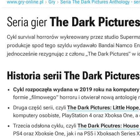
www.gry-online.pl
Gry
Seria The Dark Pictures Anthology - ser


Seria gier
The Dark Picture
Cykl survival horrorów wykreowany przez studio Superma
produkcje spod tego szyldu wydawało Bandai Namco Ente
jednocześnie rezygnując z członu „
The Dark Pictures
” w i
Historia serii The Dark Pictures
Cykl rozpoczęła wydana w 2019 roku na komputery 
formie „filmowego” horroru i otwierał nową antologi
Druga część serii, czyli
The Dark Pictures: Little Hope
komputery osobiste, PlayStation 4 oraz Xboksa One, a 
Trzecia odsłona cyklu, czyli
The Dark Picutres: House
PS4 oraz Xboksie One, jak i na PS5 i Xboksach Series X