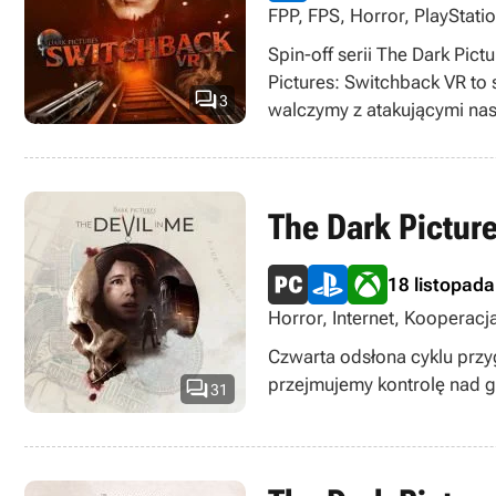
FPP, FPS, Horror, PlayStatio
Spin-off serii The Dark Pic
Pictures: Switchback VR to

3
walczymy z atakującymi nas
The Dark Picture
18 listopad
Horror, Internet, Kooperacj
Singleplayer, TPP
Czwarta odsłona cyklu przy
przejmujemy kontrolę nad g

31