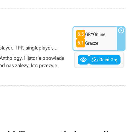

6.5
GRYOnline
6.1
Gracze
layer, TPP, singleplayer,
 Anthology. Historia opowiada


Oceń Grę
od nas zależy, kto przeżyje