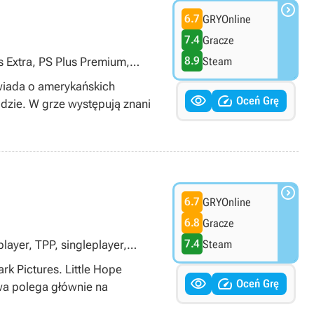

6.7
GRYOnline
7.4
Gracze
8.9
s Extra, PS Plus Premium,
Steam
owiada o amerykańskich


Oceń Grę
dzie. W grze występują znani

6.7
GRYOnline
6.8
Gracze
7.4
layer, TPP, singleplayer,
Steam
k Pictures. Little Hope


Oceń Grę
awa polega głównie na