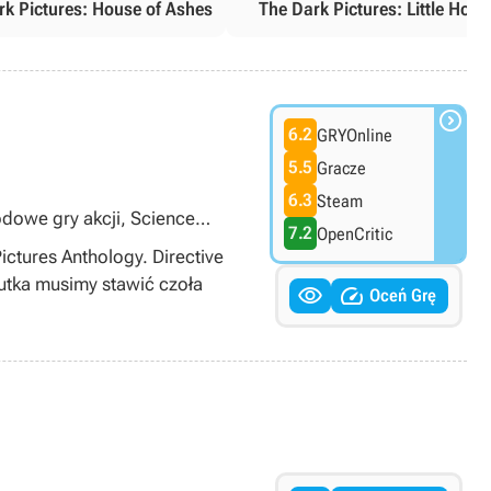
rk Pictures: House of Ashes
The Dark Pictures: Little Hope

6.2
GRYOnline
5.5
Gracze
6.3
Steam
odowe gry akcji, Science
7.2
OpenCritic
ictures Anthology. Directive
autka musimy stawić czoła


Oceń Grę