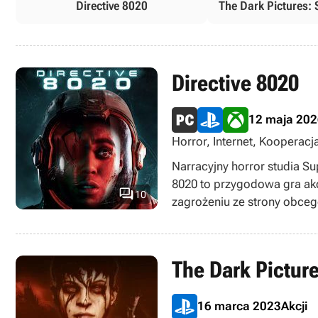
Directive 8020
The Dark Pictures:
Directive 8020
12 maja 20
Horror, Internet, Kooperacj
fiction, Singleplayer, Skrada
Narracyjny horror studia Su
8020 to przygodowa gra akcj

10
zagrożeniu ze strony obce
The Dark Pictur
16 marca 2023
Akcji