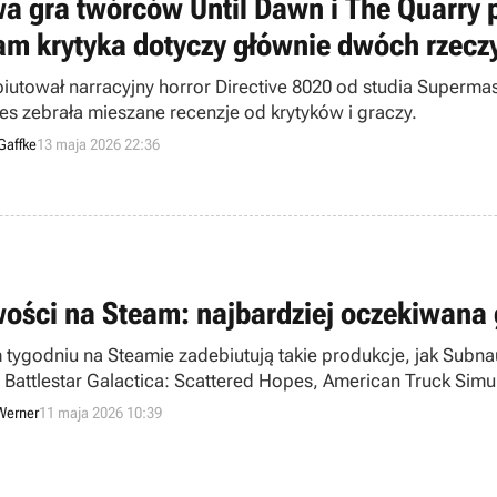
a gra twórców Until Dawn i The Quarry p
am krytyka dotyczy głównie dwóch rzecz
iutował narracyjny horror Directive 8020 od studia Superma
res zebrała mieszane recenzje od krytyków i graczy.
Gaffke
13 maja 2026 22:36
ości na Steam: najbardziej oczekiwana 
 tygodniu na Steamie zadebiutują takie produkcje, jak Subnaut
Battlestar Galactica: Scattered Hopes, American Truck Simulat
ture Gold.
Werner
11 maja 2026 10:39