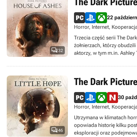
The Dark Pictur
22 paździer
Horror, Internet, Kooperacj
Singleplayer, TPP
Trzecia część serii The Da
żołnierzach, którzy obudzi

32
aktorzy, w tym m.in. Ashley 
The Dark Picture
30 paźd
Horror, Internet, Kooperacj
multiplayer
Utrzymana w klimatach horr
opowiada historię kilku pos

46
eksploracji oraz podejmowa