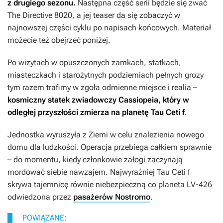
z drugiego sezonu.
Następna część serii będzie się zwać
The Directive 8020
, a jej teaser da się zobaczyć w
najnowszej części cyklu po napisach końcowych. Materiał
możecie też obejrzeć poniżej.
Po wizytach w opuszczonych zamkach, statkach,
miasteczkach i starożytnych podziemiach pełnych grozy
tym razem trafimy w zgoła odmienne miejsce i realia –
kosmiczny statek zwiadowczy Cassiopeia, który w
odległej przyszłości zmierza na planetę Tau Ceti f
.
Jednostka wyruszyła z Ziemi w celu znalezienia nowego
domu dla ludzkości. Operacja przebiega całkiem sprawnie
– do momentu, kiedy członkowie załogi zaczynają
mordować siebie nawzajem. Najwyraźniej Tau Ceti f
skrywa tajemnicę równie niebezpieczną co planeta LV-426
odwiedzona przez
pasażerów Nostromo
.
POWIĄZANE: