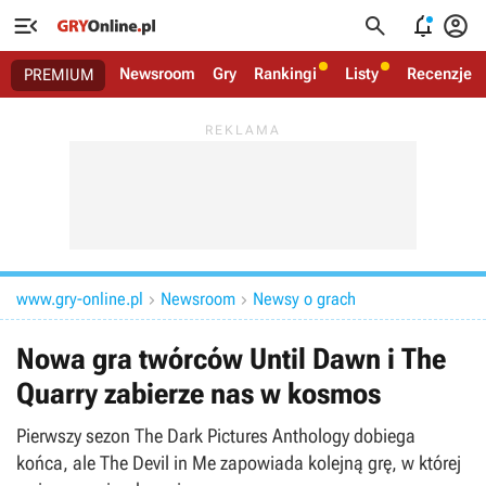




Newsroom
Gry
Rankingi
Listy
Recenzje
PREMIUM
www.gry-online.pl
Newsroom
Newsy o grach


Nowa gra twórców Until Dawn i The
Quarry zabierze nas w kosmos
Pierwszy sezon The Dark Pictures Anthology dobiega
końca, ale The Devil in Me zapowiada kolejną grę, w której