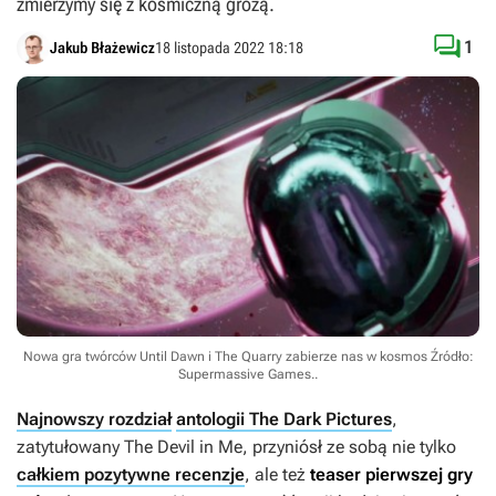
zmierzymy się z kosmiczną grozą.

1
Jakub Błażewicz
18 listopada 2022 18:18
Nowa gra twórców Until Dawn i The Quarry zabierze nas w kosmos
Źródło:
Supermassive Games.
.
Najnowszy rozdział
antologii The Dark Pictures
,
zatytułowany
The Devil in Me
, przyniósł ze sobą nie tylko
całkiem pozytywne recenzje
, ale też
teaser pierwszej gry