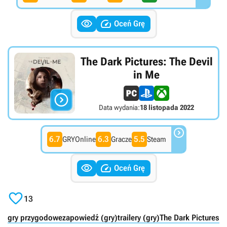


Oceń Grę
The Dark Pictures: The Devil
in Me

Data wydania:
18 listopada 2022

6.7
6.3
5.5
GRYOnline
Gracze
Steam


Oceń Grę

13
gry przygodowe
zapowiedź (gry)
trailery (gry)
The Dark Pictures A