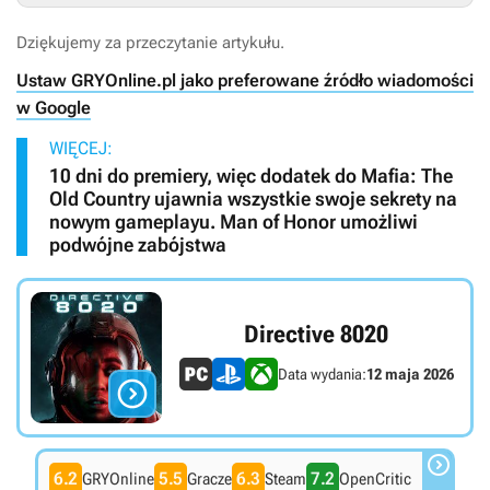
Dziękujemy za przeczytanie artykułu.
Ustaw GRYOnline.pl jako preferowane źródło wiadomości
w Google
WIĘCEJ:
10 dni do premiery, więc dodatek do Mafia: The
Old Country ujawnia wszystkie swoje sekrety na
nowym gameplayu. Man of Honor umożliwi
podwójne zabójstwa
Directive 8020
Data wydania:
12 maja 2026


6.2
5.5
6.3
7.2
GRYOnline
Gracze
Steam
OpenCritic