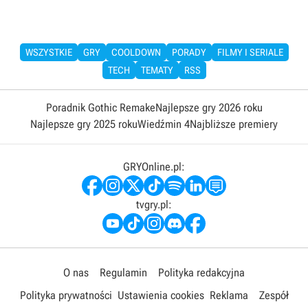
WSZYSTKIE
GRY
COOLDOWN
PORADY
FILMY I SERIALE
TECH
TEMATY
RSS
Poradnik Gothic Remake
Najlepsze gry 2026 roku
Najlepsze gry 2025 roku
Wiedźmin 4
Najbliższe premiery
GRYOnline.pl:
tvgry.pl:
O nas
Regulamin
Polityka redakcyjna
Polityka prywatności
Ustawienia cookies
Reklama
Zespół