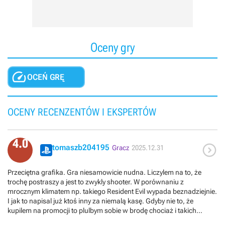
Oceny gry

OCEŃ GRĘ
OCENY RECENZENTÓW I EKSPERTÓW
4.0

tomaszb204195
Gracz
2025.12.31
Przeciętna grafika. Gra niesamowicie nudna. Liczylem na to, że
trochę postraszy a jest to zwykly shooter. W porównaniu z
mrocznym klimatem np. takiego Resident Evil wypada beznadziejnie.
I jak to napisal już ktoś inny za niemalą kasę. Gdyby nie to, że
kupilem na promocji to plulbym sobie w brodę chociaż i takich
pieniędzy mi szkoda (kupilem za trochę więcej niż polowa