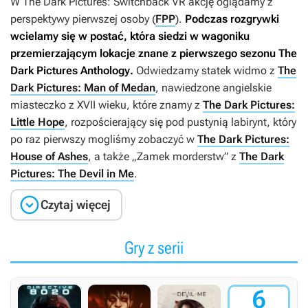
W
The Dark Pictures: Switchback VR
akcję oglądamy z
perspektywy pierwszej osoby (
FPP
).
Podczas rozgrywki
wcielamy się w postać, która siedzi w wagoniku
przemierzającym lokacje znane z pierwszego sezonu
The
Dark Pictures Anthology
.
Odwiedzamy statek widmo z
The
Dark Pictures: Man of Medan
, nawiedzone angielskie
miasteczko z XVII wieku, które znamy z
The Dark Pictures:
Little Hope
, rozpościerający się pod pustynią labirynt, który
po raz pierwszy mogliśmy zobaczyć w
The Dark Pictures:
House of Ashes
, a także „Zamek morderstw” z
The Dark
Pictures: The Devil in Me
.

Czytaj więcej
Gry z serii
6