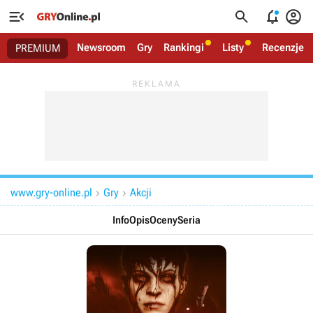




Newsroom
Gry
Rankingi
Listy
Recenzje
PREMIUM
www.gry-online.pl
Gry
Akcji


Info
Opis
Oceny
Seria