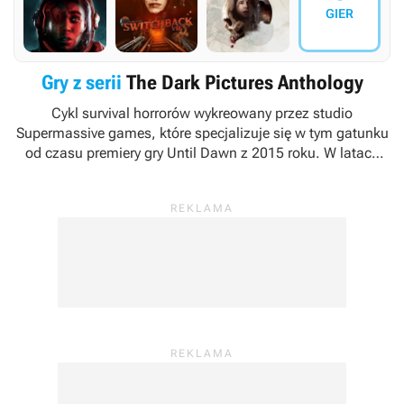
GIER
Gry z serii
The Dark Pictures Anthology
Cykl survival horrorów wykreowany przez studio
Supermassive games, które specjalizuje się w tym gatunku
od czasu premiery gry
Until Dawn
z 2015 roku. W latach
2019-2022 produkcje spod tego szyldu wydawało Bandai
Namco Entertainment. Z czasem jednak stojący za nim
zespół zaczął samodzielnie wypuszczać dzieła wchodzące
w jego skład, jednocześnie rezygnując z członu „
The Dark
Pictures
” w ich tytułach.