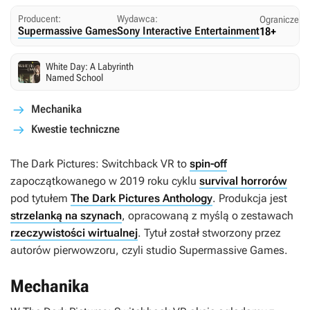
Producent:
Wydawca:
Ograniczeni
Supermassive Games
Sony Interactive Entertainment
18+
White Day: A Labyrinth
Named School
Mechanika
Kwestie techniczne
The Dark Pictures: Switchback VR
to
spin-off
zapoczątkowanego w 2019 roku cyklu
survival horrorów
pod tytułem
The Dark Pictures Anthology
. Produkcja jest
strzelanką na szynach
, opracowaną z myślą o zestawach
rzeczywistości wirtualnej
. Tytuł został stworzony przez
autorów pierwowzoru, czyli studio Supermassive Games.
Mechanika