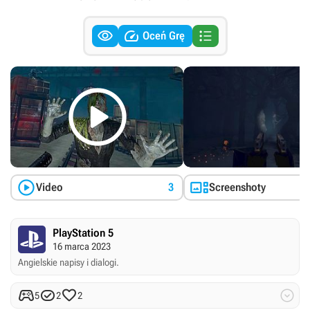



Oceń Grę



Video
3
Screenshoty
PlayStation 5
16 marca 2023
Angielskie napisy i dialogi.




5
2
2