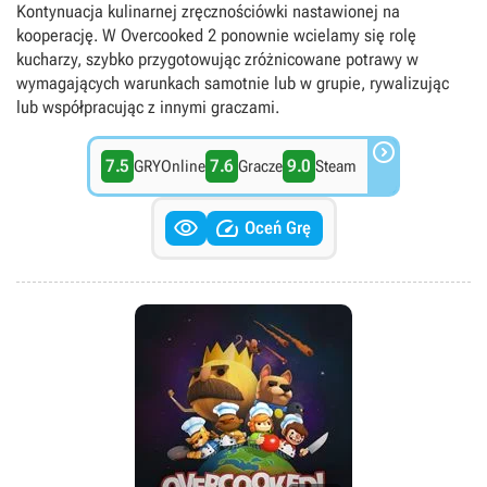
gotowaniu, PC Game Pass, Podzielony/wspólny ekran,
Kontynuacja kulinarnej zręcznościówki nastawionej na
Singleplayer, Widok izometryczny, Xbox Game Pass Essential,
kooperację. W Overcooked 2 ponownie wcielamy się rolę
Xbox Game Pass Premium, Xbox Game Pass Ultimate,
kucharzy, szybko przygotowując zróżnicowane potrawy w
singleplayer, multiplayer
wymagających warunkach samotnie lub w grupie, rywalizując
lub współpracując z innymi graczami.

7.5
7.6
9.0
GRYOnline
Gracze
Steam


Oceń Grę