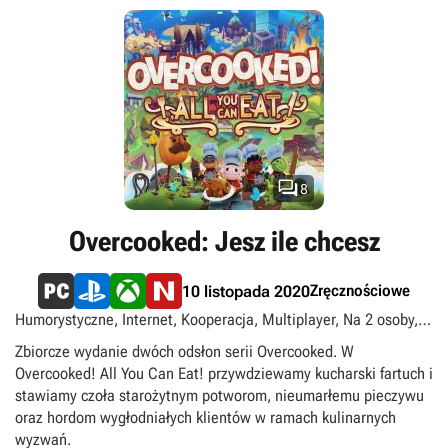

8
Overcooked: Jesz ile chcesz
Zręcznościowe
10 listopada 2020
Humorystyczne, Internet, Kooperacja, Multiplayer, Na 2 osoby, O
gotowaniu, Pakiet, Podzielony/wspólny ekran, PS Plus Extra, PS
Zbiorcze wydanie dwóch odsłon serii Overcooked. W
Plus Premium, Singleplayer, Towarzyska, Widok izometryczny,
Overcooked! All You Can Eat! przywdziewamy kucharski fartuch i
singleplayer, multiplayer
stawiamy czoła starożytnym potworom, nieumarłemu pieczywu
oraz hordom wygłodniałych klientów w ramach kulinarnych
wyzwań.