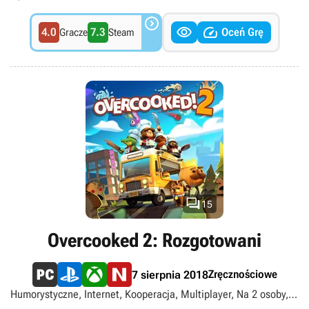



4.0
7.3
Oceń Grę
Gracze
Steam

15
Overcooked 2: Rozgotowani
Zręcznościowe
7 sierpnia 2018
Humorystyczne, Internet, Kooperacja, Multiplayer, Na 2 osoby, O