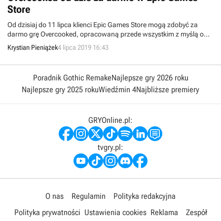
Store
Od dzisiaj do 11 lipca klienci Epic Games Store mogą zdobyć za
darmo grę Overcooked, opracowaną przede wszystkim z myślą o
multiplayerowej zabawie. Poza tym firma Epic Games ujawniła, jaka
Krystian Pieniążek
4 lipca 2019 16:43
produkcja będzie na nas czekać za tydzień.
Poradnik Gothic Remake
Najlepsze gry 2026 roku
Najlepsze gry 2025 roku
Wiedźmin 4
Najbliższe premiery
GRYOnline.pl:
tvgry.pl:
O nas
Regulamin
Polityka redakcyjna
Polityka prywatności
Ustawienia cookies
Reklama
Zespół