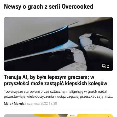
większości kuchni znajdziemy wiele ruchomych elementów i
Newsy o grach z serii Overcooked
pułapek, pomiędzy jakimi musimy zręcznie lawirować. Samotne
zmagania urozmaica możliwość zabawy w trybie
wieloosobowym, gdzie kucharze mogą ze sobą współpracować
lub rywalizować.

2
Trenują AI, by była lepszym graczem; w
przyszłości może zastąpić kiepskich kolegów
Towarzysze sterowani przez sztuczną inteligencję w grach nadal
pozostawiają wiele do życzenia i wciąż częściej przeszkadzają, niż
pomagają. Wkrótce może się to jednak zmienić, a to dzięki
Marek Makuła
8 czerwca 2022 13:38
badaniom prowadzonym przez naukowców z DeepMind i MIT,
którzy starają się poprawić AI postaci sterowanych przez komputer.
Idzie im całkiem nieźle.