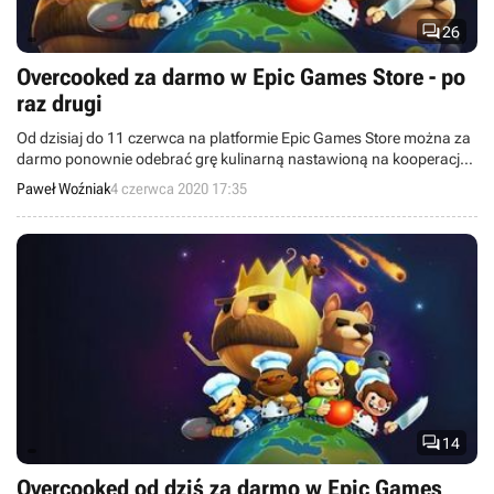

26
Overcooked za darmo w Epic Games Store - po
raz drugi
Od dzisiaj do 11 czerwca na platformie Epic Games Store można za
darmo ponownie odebrać grę kulinarną nastawioną na kooperację -
Overcooked. Przypomnijmy, że według ostatnich plotek gracze mieli
Paweł Woźniak
4 czerwca 2020 17:35
dzisiaj dostać w swoje ręce survivalowy sandbox - ARK: Survival
Evolved.

14
Overcooked od dziś za darmo w Epic Games