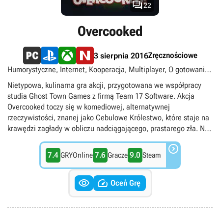

22
Overcooked
Zręcznościowe
3 sierpnia 2016
Humorystyczne, Internet, Kooperacja, Multiplayer, O gotowaniu,
Podzielony/wspólny ekran, Singleplayer, Widok izometryczny,
Nietypowa, kulinarna gra akcji, przygotowana we współpracy
singleplayer, multiplayer
studia Ghost Town Games z firmą Team 17 Software. Akcja
Overcooked toczy się w komediowej, alternatywnej
rzeczywistości, znanej jako Cebulowe Królestwo, które staje na
krawędzi zagłady w obliczu nadciągającego, prastarego zła. Na
szczęście ową podłą istotę można po prostu zjeść, jednak do

ugotowania bestii potrzebni są wybitni kucharze, w których role
7.4
7.6
9.0
GRYOnline
Gracze
Steam
wcielają się kontrolowani przez graczy bohaterowie. Podczas
zabawy stawiają oni czoła serii coraz trudniejszych wyzwań,


których celem jest przygotowywanie rozmaitych potraw, z
Oceń Grę
koniecznością trzymania się receptury i dostarczania
odpowiednich składników we właściwe miejsca. Sporym
utrudnieniem jest też szybkie tempo rozgrywki oraz fakt, że w