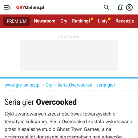




Newsroom
Gry
Rankingi
Listy
Recenzje
PREMIUM
www.gry-online.pl
Gry
Seria Overcooked - seria gier


Seria gier
Overcooked
Cykl zwariowanych zręcznościówek towarzyskich o
tematyce kulinarnej. Seria
Overcooked
została wykreowana
przez niezależne studio Ghost Town Games, a na
przestrzeni lat doczekała się rozmaitych naśladowców,