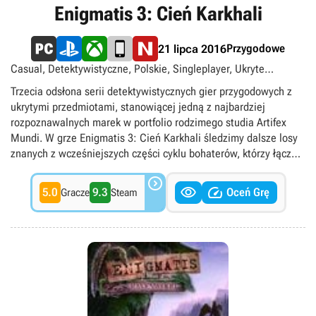
Enigmatis 3: Cień Karkhali
Przygodowe
21 lipca 2016
Casual, Detektywistyczne, Polskie, Singleplayer, Ukryte
przedmioty
Trzecia odsłona serii detektywistycznych gier przygodowych z
ukrytymi przedmiotami, stanowiącej jedną z najbardziej
rozpoznawalnych marek w portfolio rodzimego studia Artifex
Mundi. W grze Enigmatis 3: Cień Karkhali śledzimy dalsze losy
znanych z wcześniejszych części cyklu bohaterów, którzy łączą
swe siły w nadziei na ujęcie głównego antagonisty serii,

demonicznego Kaznodziei. Tym razem zmierza on w stronę


5.0
9.3
Oceń Grę
Gracze
Steam
łańcucha górskiego Karakorum, gdzie w starożytnej świątyni
spoczywa ostateczny cel jego podróży – sekret, który pozwoli
mu na przejęcie władzy nad światem. Pod względem mechaniki,
gra w niczym nie odbiega od standardów gatunku oraz
wcześniejszych produkcji firmy Artifex Mundi, łącząc wciągającą
fabułę i elementy klasycznych gier przygodowych z licznymi
minigrami oraz scenami wymagającymi wyszukiwania ukrytych
przedmiotów. W odróżnieniu od ponurego klimatu poprzednich