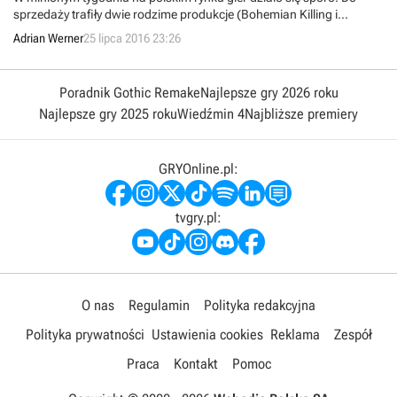
sprzedaży trafiły dwie rodzime produkcje (Bohemian Killing i
Enigmatis 3), obejrzeliśmy świeży zwiastun obiecującego Beat Cop,
Adrian Werner
25 lipca 2016 23:26
ponadto zapowiedziano polskie wydania Shadow Warrior 2
(Techland), Sniper Elite 4 (Cenega) i Call of Duty: Infinite Warfare (z
dubbingiem; CDP.pl).
Poradnik Gothic Remake
Najlepsze gry 2026 roku
Najlepsze gry 2025 roku
Wiedźmin 4
Najbliższe premiery
GRYOnline.pl:
tvgry.pl:
O nas
Regulamin
Polityka redakcyjna
Polityka prywatności
Ustawienia cookies
Reklama
Zespół
Praca
Kontakt
Pomoc