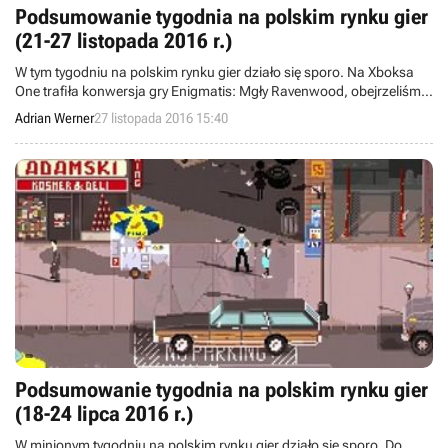
Podsumowanie tygodnia na polskim rynku gier
(21-27 listopada 2016 r.)
W tym tygodniu na polskim rynku gier działo się sporo. Na Xboksa
One trafiła konwersja gry Enigmatis: Mgły Ravenwood, obejrzeliśmy
także nowy zwiastun skradanki Serial Cleaner i poznaliśmy wyniki
Adrian Werner
27 listopada 2016 15:40
sprzedaży magazynów branżowych za sierpień tego roku. Ponadto
dowiedzieliśmy się, że na PlayStation 4 zmierza port Clockwork
Tales: Of Glass and Ink.
Podsumowanie tygodnia na polskim rynku gier
(18-24 lipca 2016 r.)
W minionym tygodniu na polskim rynku gier działo się sporo. Do