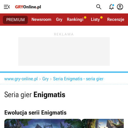




Newsroom
Gry
Rankingi
Listy
Recenzje
PREMIUM
www.gry-online.pl
Gry
Seria Enigmatis - seria gier


Seria gier
Enigmatis
Ewolucja serii Enigmatis