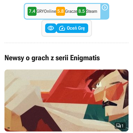
audio-wizualną.

7.4
5.8
8.5
GRYOnline
Gracze
Steam


Oceń Grę
Newsy o grach z serii Enigmatis

1