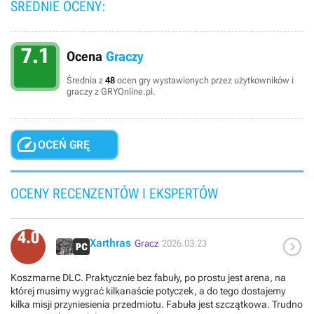
ŚREDNIE OCENY:
7.1
Ocena
Graczy
Średnia z
48
ocen gry wystawionych przez użytkowników i
graczy z GRYOnline.pl.

OCEŃ GRĘ
OCENY RECENZENTÓW I EKSPERTÓW
4.0

Xarthras
Gracz
2026.03.23
Koszmarne DLC. Praktycznie bez fabuły, po prostu jest arena, na
której musimy wygrać kilkanaście potyczek, a do tego dostajemy
kilka misji przyniesienia przedmiotu. Fabuła jest szczątkowa. Trudno