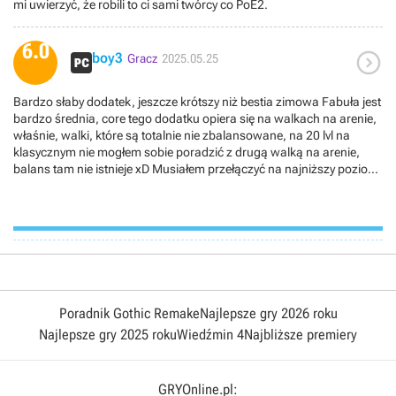
mi uwierzyć, że robili to ci sami twórcy co PoE2.
6.0

boy3
Gracz
2025.05.25
Bardzo słaby dodatek, jeszcze krótszy niż bestia zimowa Fabuła jest
bardzo średnia, core tego dodatku opiera się na walkach na arenie,
właśnie, walki, które są totalnie nie zbalansowane, na 20 lvl na
klasycznym nie mogłem sobie poradzić z drugą walką na arenie,
balans tam nie istnieje xD Musiałem przełączyć na najniższy poziom
trudności aby w ogóle grać w ten dodatekZakończenie i ostatnia
lokacja są ciekawe, ale czy warto grać w ten dodatek? No nie
powiedziałbym
Poradnik Gothic Remake
Najlepsze gry 2026 roku
Najlepsze gry 2025 roku
Wiedźmin 4
Najbliższe premiery
GRYOnline.pl: