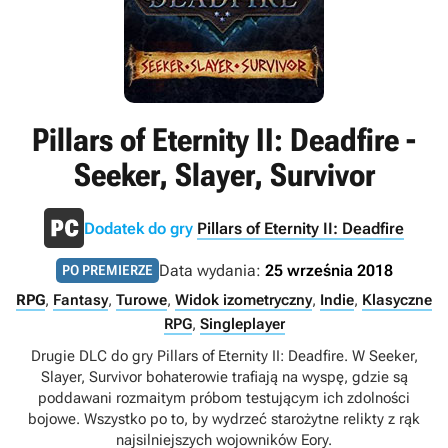
Pillars of Eternity II: Deadfire -
Seeker, Slayer, Survivor
Dodatek do gry
Pillars of Eternity II: Deadfire
Data wydania:
25 września 2018
PO PREMIERZE
RPG
,
Fantasy
,
Turowe
,
Widok izometryczny
,
Indie
,
Klasyczne
RPG
,
Singleplayer
Drugie DLC do gry Pillars of Eternity II: Deadfire. W Seeker,
Slayer, Survivor bohaterowie trafiają na wyspę, gdzie są
poddawani rozmaitym próbom testującym ich zdolności
bojowe. Wszystko po to, by wydrzeć starożytne relikty z rąk
najsilniejszych wojowników Eory.