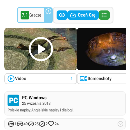




7.1
Oceń Grę
Gracze



Video
1
Screenshoty
PC Windows
25 września 2018
Polskie napisy.
Angielskie napisy i dialogi.






1
49
25
2
24