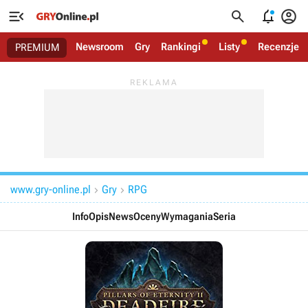




Newsroom
Gry
Rankingi
Listy
Recenzje
PREMIUM
www.gry-online.pl
Gry
RPG


Info
Opis
News
Oceny
Wymagania
Seria