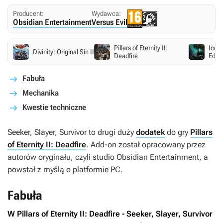
Producent:
Wydawca:
Obsidian Entertainment
Versus Evil
Pillars of Eternity II:
Icew
Divinity: Original Sin II
Deadfire
Editi
Fabuła
Mechanika
Kwestie techniczne
Seeker, Slayer, Survivor
to drugi duży
dodatek
do gry
Pillars
of Eternity II: Deadfire
. Add-on został opracowany przez
autorów oryginału, czyli studio Obsidian Entertainment, a
powstał z myślą o platformie PC.
Fabuła
W
Pillars of Eternity II: Deadfire - Seeker, Slayer, Survivor