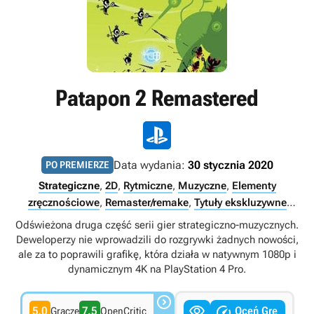
Patapon 2 Remastered
Data wydania:
30 stycznia 2020
PO PREMIERZE
Strategiczne
,
2D
,
Rytmiczne
,
Muzyczne
,
Elementy
zręcznościowe
,
Remaster/remake
,
Tytuły ekskluzywne
PlayStation
,
PS Plus Premium
,
PS Plus Extra
,
Singleplayer
Odświeżona druga część serii gier strategiczno-muzycznych.
Deweloperzy nie wprowadzili do rozgrywki żadnych nowości,
ale za to poprawili grafikę, która działa w natywnym 1080p i
dynamicznym 4K na PlayStation 4 Pro.



5.0
7.5
Oceń Grę
Gracze
OpenCritic