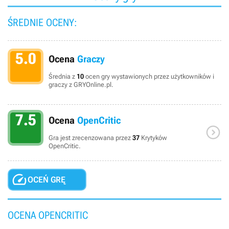
ŚREDNIE OCENY:
5.0
Ocena
Graczy
Średnia z
10
ocen gry wystawionych przez użytkowników i
graczy z GRYOnline.pl.
7.5
Ocena
OpenCritic

Gra jest zrecenzowana przez
37
Krytyków
OpenCritic.

OCEŃ GRĘ
OCENA OPENCRITIC