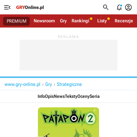




Newsroom
Gry
Rankingi
Listy
Recenzje
PREMIUM
www.gry-online.pl
Gry
Strategiczne


Info
Opis
News
Teksty
Oceny
Seria