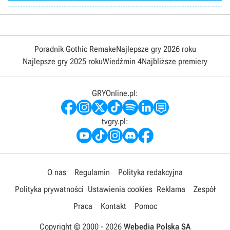
Poradnik Gothic Remake
Najlepsze gry 2026 roku
Najlepsze gry 2025 roku
Wiedźmin 4
Najbliższe premiery
GRYOnline.pl:
tvgry.pl:
O nas
Regulamin
Polityka redakcyjna
Polityka prywatności
Ustawienia cookies
Reklama
Zespół
Praca
Kontakt
Pomoc
Copyright © 2000 -
2026
Webedia Polska SA