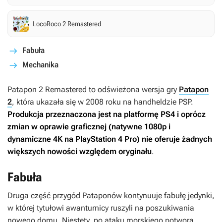
LocoRoco 2 Remastered
Fabuła
Mechanika
Patapon 2 Remastered
to odświeżona wersja gry
Patapon
2
, która ukazała się w 2008 roku na handheldzie PSP.
Produkcja przeznaczona jest na platformę PS4 i oprócz
zmian w oprawie graficznej (natywne 1080p i
dynamiczne 4K na PlayStation 4 Pro) nie oferuje żadnych
większych nowości względem oryginału
.
Fabuła
Druga część przygód Pataponów kontynuuje fabułę jedynki,
w której tytułowi awanturnicy ruszyli na poszukiwania
nowego domu. Niestety, po ataku morskiego potwora