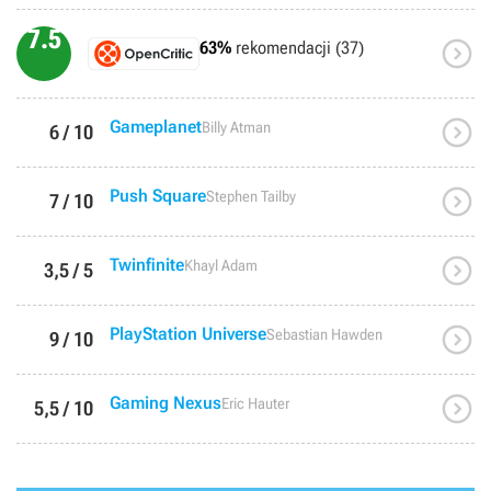
7.5

63%
rekomendacji (37)

Gameplanet
Billy Atman
6 / 10

Push Square
Stephen Tailby
7 / 10

Twinfinite
Khayl Adam
3,5 / 5

PlayStation Universe
Sebastian Hawden
9 / 10

Gaming Nexus
Eric Hauter
5,5 / 10