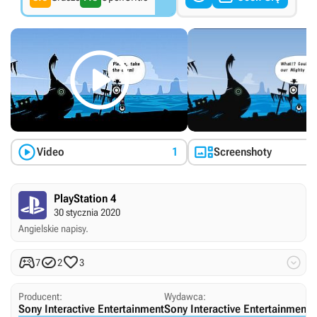



Video
1
Screenshoty
PlayStation 4
30 stycznia 2020
Angielskie napisy.




7
2
3
Producent:
Wydawca:
Sony Interactive Entertainment
Sony Interactive Entertainment