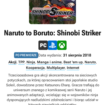
Naruto to Boruto: Shinobi Striker
Data wydania:
31 sierpnia 2018
PO PREMIERZE
Akcji
,
TPP
,
Ninja
,
Manga i anime
,
Beat 'em up
,
Naruto
,
Kooperacja
,
Multiplayer
,
Internet
Trzecioosobowa gra akcji skoncentrowana na sieciowych
potyczkach, za której opracowaniem stoi japońskie studio
Soleil, dowodzone przez Katsunoru Eharę. Gracze trafiają do
uniwersum znanego z komiksowej serii Naruto i jej
animowanych adaptacji, wcielając się w wojowników ninja
dysponujących nadludzkimi zdolnościami i biorąc udział w
bitwach niewielkich oddziałów.