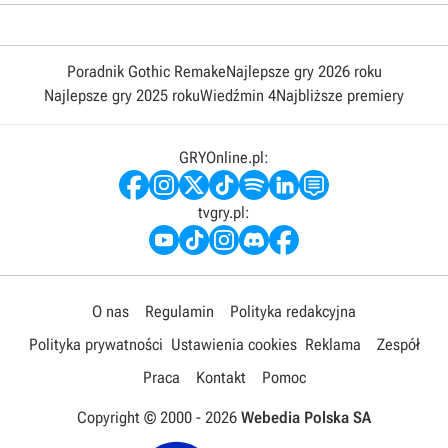
Poradnik Gothic Remake
Najlepsze gry 2026 roku
Najlepsze gry 2025 roku
Wiedźmin 4
Najbliższe premiery
GRYOnline.pl:
tvgry.pl:
O nas
Regulamin
Polityka redakcyjna
Polityka prywatności
Ustawienia cookies
Reklama
Zespół
Praca
Kontakt
Pomoc
Copyright © 2000 -
2026
Webedia Polska SA