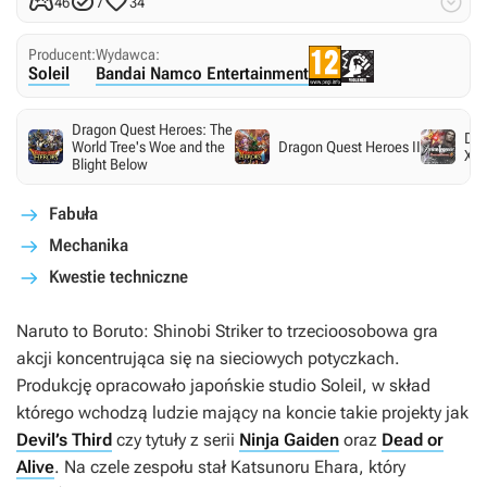




46
7
34
Producent:
Wydawca:
Soleil
Bandai Namco Entertainment
Dragon Quest Heroes: The
Dyn
World Tree's Woe and the
Dragon Quest Heroes II
Xtr
Blight Below
Fabuła
Mechanika
Kwestie techniczne
Naruto to Boruto: Shinobi Striker
to trzecioosobowa gra
akcji koncentrująca się na sieciowych potyczkach.
Produkcję opracowało japońskie studio Soleil, w skład
którego wchodzą ludzie mający na koncie takie projekty jak
Devil’s Third
czy tytuły z serii
Ninja Gaiden
oraz
Dead or
Alive
. Na czele zespołu stał Katsunoru Ehara, który