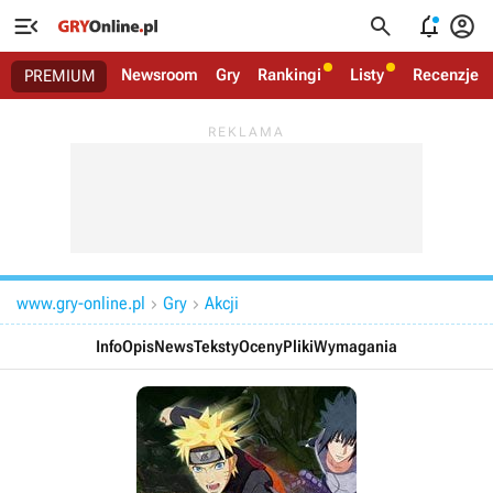




Newsroom
Gry
Rankingi
Listy
Recenzje
PREMIUM
www.gry-online.pl
Gry
Akcji


Info
Opis
News
Teksty
Oceny
Pliki
Wymagania