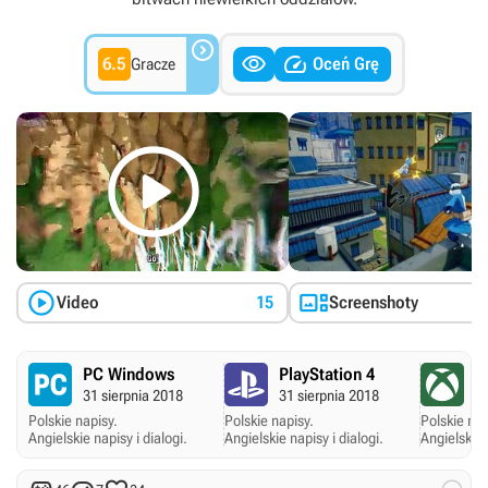



6.5
Oceń Grę
Gracze



Video
15
Screenshoty
PC Windows
PlayStation 4
X
31 sierpnia 2018
31 sierpnia 2018
31
Polskie napisy.
Polskie napisy.
Polskie nap
Angielskie napisy i dialogi.
Angielskie napisy i dialogi.
Angielskie 