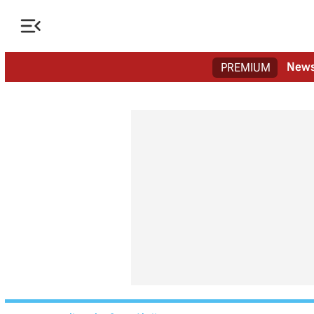

New
PREMIUM