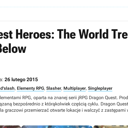
st Heroes: The World Tr
 Below
a:
26 lutego 2015
d'slash
,
Elementy RPG
,
Slasher
,
Multiplayer
,
Singleplayer
elementami RPG, oparta na znanej serii jRPG Dragon Quest. Pro
iązaną bezpośrednio z którąkolwiek częścią cyklu. Dragon Ques
a graczowi przemierzać otwarte lokacje i walczyć z zastępami 