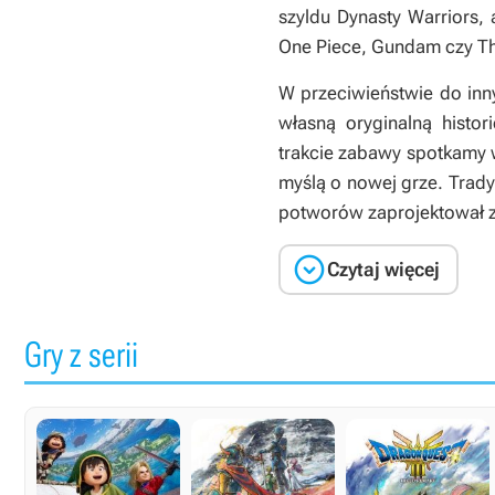
szyldu
Dynasty Warriors
,
One Piece
,
Gundam
czy
T
W przeciwieństwie do inn
własną oryginalną histo
trakcie zabawy spotkamy 
myślą o nowej grze. Trady
potworów zaprojektował z

Czytaj więcej
Gry z serii