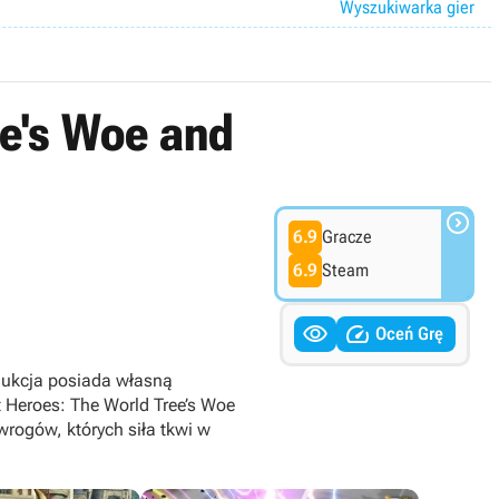
Wyszukiwarka gier
ee's Woe and

6.9
Gracze
6.9
Steam


Oceń Grę
dukcja posiada własną
t Heroes: The World Tree’s Woe
wrogów, których siła tkwi w