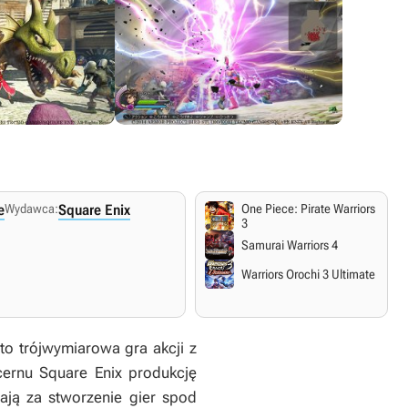
e
Wydawca:
Square Enix
One Piece: Pirate Warriors
3
Samurai Warriors 4
Warriors Orochi 3 Ultimate
to trójwymiarowa gra akcji z
cernu Square Enix produkcję
ją za stworzenie gier spod