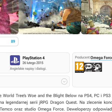
89
Producent:
Omega Forc
PlayStation 4
26 lutego 2015
Angielskie napisy i dialogi.

 World Tree’s Woe and the Blight Below
na PS4, PC i PS3 
na legendarnej serii jRPG
Dragon Quest
. Na zlecenie kon
 Temco oraz studio Omega Force. Deweloperzy odpowiada