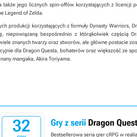
 a także jego licznych spin-offów korzystających z licencji 
he Legend of Zelda
.
ych produkcji korzystających z formuły
Dynasty Warriors
,
Dr
rię, niepowiązaną bezpośrednio z którąkolwiek częścią
Dr
wiele znanych twarzy oraz stworów, ale główne postacie zo
cyjnie dla
Dragon Questa
, bohaterów oraz większość ze spo
nany mangaka, Akira Toriyama.
32
Gry z serii
Dragon Ques
Bestsellerowa seria gier cRPG w realia