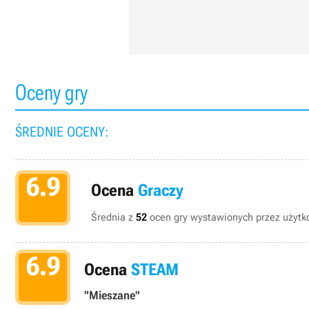
Oceny gry
ŚREDNIE OCENY:
6.9
Ocena
Graczy
Średnia z
52
ocen gry wystawionych przez użytko
6.9
Ocena
STEAM
"Mieszane"