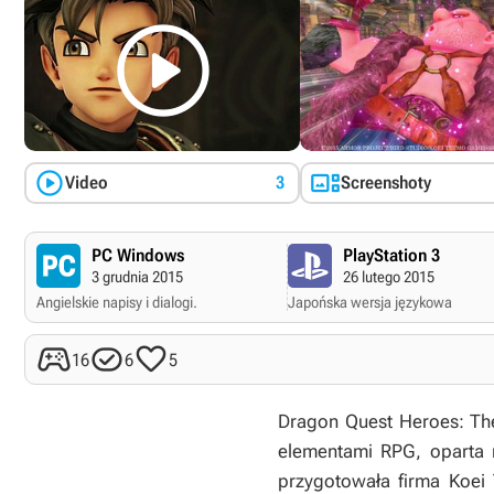



Video
3
Screenshoty
PC Windows
PlayStation 3
3 grudnia 2015
26 lutego 2015
Angielskie napisy i dialogi.
Japońska wersja językowa



16
6
5
Dragon Quest Heroes: The
elementami RPG, oparta 
przygotowała firma Koei