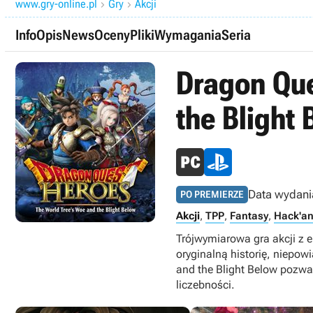
www.gry-online.pl
Gry
Akcji


Info
Opis
News
Oceny
Pliki
Wymagania
Seria
Dragon Que
the Blight
Data wydani
PO PREMIERZE
Akcji
,
TPP
,
Fantasy
,
Hack'an
Trójwymiarowa gra akcji z 
oryginalną historię, niepow
and the Blight Below pozwal
liczebności.