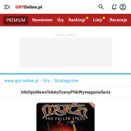




Newsroom
Gry
Rankingi
Listy
Recenzje
PREMIUM
www.gry-online.pl
Gry
Strategiczne


Info
Opis
News
Teksty
Oceny
Pliki
Wymagania
Seria