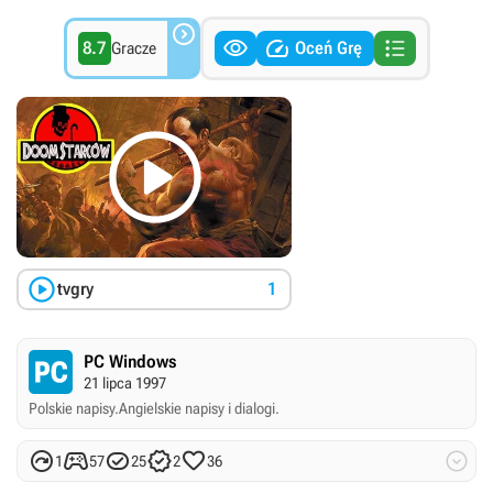




8.7
Oceń Grę
Gracze


tvgry
1
PC Windows
21 lipca 1997
Polskie napisy.
Angielskie napisy i dialogi.






1
57
25
2
36