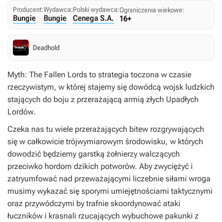
Producent:
Wydawca:
Polski wydawca:
Ograniczenia wiekowe:
Bungie
Bungie
Cenega S.A.
16+
Deadhold
Myth: The Fallen Lords to strategia toczona w czasie
rzeczywistym, w której stajemy się dowódcą wojsk ludzkich
stających do boju z przerażającą armią złych Upadłych
Lordów.
Czeka nas tu wiele przerażających bitew rozgrywających
się w całkowicie trójwymiarowym środowisku, w których
dowodzić będziemy garstką żołnierzy walczących
przeciwko hordom dzikich potworów. Aby zwyciężyć i
zatryumfować nad przeważającymi liczebnie siłami wroga
musimy wykazać się sporymi umiejętnościami taktycznymi
oraz przywódczymi by trafnie skoordynować ataki
łuczników i krasnali rzucających wybuchowe pakunki z