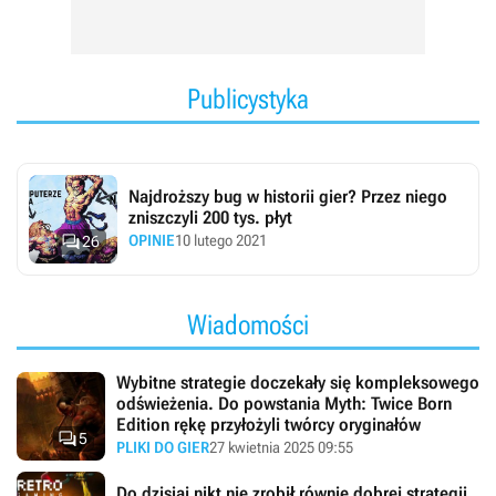
Publicystyka
Najdroższy bug w historii gier? Przez niego
zniszczyli 200 tys. płyt

OPINIE
10 lutego 2021
26
Wiadomości
Wybitne strategie doczekały się kompleksowego
odświeżenia. Do powstania Myth: Twice Born
Edition rękę przyłożyli twórcy oryginałów

5
PLIKI DO GIER
27 kwietnia 2025 09:55
Do dzisiaj nikt nie zrobił równie dobrej strategii