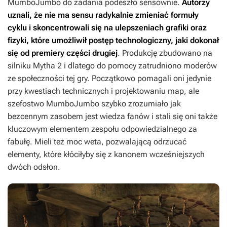
MumboJumbo do zadania podeszło sensownie.
Autorzy
uznali, że nie ma sensu radykalnie zmieniać formuły
cyklu i skoncentrowali się na ulepszeniach grafiki oraz
fizyki, które umożliwił postęp technologiczny, jaki dokonał
się od premiery części drugiej
. Produkcję zbudowano na
silniku
Mytha 2
i dlatego do pomocy zatrudniono moderów
ze społeczności tej gry. Początkowo pomagali oni jedynie
przy kwestiach technicznych i projektowaniu map, ale
szefostwo MumboJumbo szybko zrozumiało jak
bezcennym zasobem jest wiedza fanów i stali się oni także
kluczowym elementem zespołu odpowiedzialnego za
fabułę. Mieli też moc weta, pozwalającą odrzucać
elementy, które kłóciłyby się z kanonem wcześniejszych
dwóch odsłon.