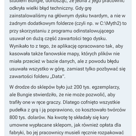
studiem Bungie, donosząc, że jedna z jego pracownic
odkryła wielki błąd techniczny. Gdy grę
zainstalowaliśmy na głównym dysku twardym, a nie w
żadnym dodatkowym folderze (czyli np. w C:\Myth2) to
przy skorzystaniu z programu odinstalowującego
usuwał on dużą część zawartości tego dysku.
Wynikało to z tego, że aplikację opracowano tak, aby
kasowała także fanowskie mapy, których plików nie
miała przecież w bazie danych, ale z powodu błędu
usuwała wszystko w górę, zamiast tylko pozbywać się
zawartości folderu „Data”.
W drodze do sklepów było już 200 tys. egzemplarzy,
ale Bungie stwierdziło, że nie może pozwolić, aby
trafiły one w ręce graczy. Dlatego cofnięto wszystkie
pudełka z grą i ją poprawiono, co kosztowało twórców
800 tys. dolarów. Na kwotę tę składały się kary
umowne wypłacane sklepom, jak również opłata dla
fabryki, bo jej pracownicy musieli ręcznie rozpakować