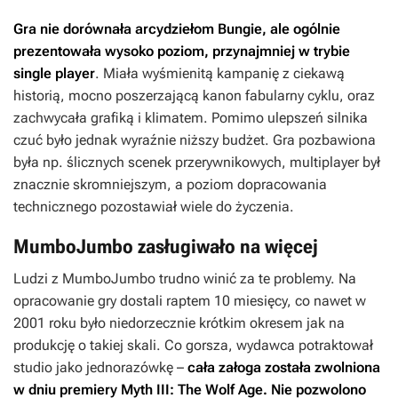
Gra nie dorównała arcydziełom Bungie, ale ogólnie
prezentowała wysoko poziom, przynajmniej w trybie
single player
. Miała wyśmienitą kampanię z ciekawą
historią, mocno poszerzającą kanon fabularny cyklu, oraz
zachwycała grafiką i klimatem. Pomimo ulepszeń silnika
czuć było jednak wyraźnie niższy budżet. Gra pozbawiona
była np. ślicznych scenek przerywnikowych, multiplayer był
znacznie skromniejszym, a poziom dopracowania
technicznego pozostawiał wiele do życzenia.
MumboJumbo zasługiwało na więcej
Ludzi z MumboJumbo trudno winić za te problemy. Na
opracowanie gry dostali raptem 10 miesięcy, co nawet w
2001 roku było niedorzecznie krótkim okresem jak na
produkcję o takiej skali. Co gorsza, wydawca potraktował
studio jako jednorazówkę –
cała załoga została zwolniona
w dniu premiery
Myth III: The Wolf Age
. Nie pozwolono