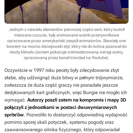
Jednym z niewielu elementów pierwszej części serii, który budził
mieszane uczucia, były animowane scenki przerywnikowe
opracowane przez amerykański zespół animatorów. Stawiały one
bowiem na mocno disnejowski styl, który nie do końca pasował do
reszty klimatu (screen pokazuje zremasterowaną wersję sceny,
opracowaną przez kanał Ironclad na Youtube).
Oczywiście w 1997 roku pecety były zdecydowanie zbyt
słabe, aby udźwignąć duże bitwy w pełnym trójwymiarze,
zwłaszcza że duża część graczy nie posiadała jeszcze
dedykowanych kart graficznych, więc Bungie nie mogło ich
wymagać.
Autorzy poszli zatem na kompromis i mapy 3D
połączyli z jednostkami w postaci dwuwymiarowych
sprite’ów
. Pozwoliło to dostarczyć odpowiednią wydajność
pomimo sporej skali potyczek, systemu pogody oraz
zaawansowanego silnika fizycznego, który odpowiadał