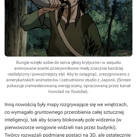
Bungie wzięło sobie do serca głosy krytyczne i w sequelu
animowane scenki przerywnikowe miały znacznie bardziej
realistyczny i poważniejszy styl. Aby to osiągnąć, zrezygnowano z
amerykańskich animatorów i zatrudniono studio z Japonii. (Screen
pokazuje zremasterowaną wersję sceny, opracowaną przez kanał
Ironclad na Youtube).
Inną nowością były mapy rozgrywające się we wnętrzach,
co wymagało gruntownego przerobienia całej sztucznej
inteligencji, tak aby ściany blokowały pole widzenia (w
pierwowzorze wrogowie widzieli nas przez budynki).
Twórcy rozważali podmianę postaci na 3D, ale ostatecznie