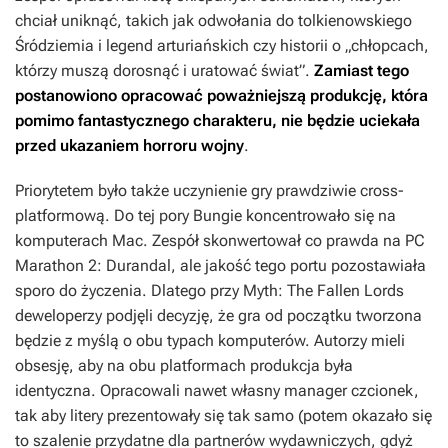
chciał uniknąć, takich jak odwołania do tolkienowskiego
Śródziemia i legend arturiańskich czy historii o „chłopcach,
którzy muszą dorosnąć i uratować świat”.
Zamiast tego
postanowiono opracować poważniejszą produkcję, która
pomimo fantastycznego charakteru, nie będzie uciekała
przed ukazaniem horroru wojny
.
Priorytetem było także uczynienie gry prawdziwie cross-
platformową. Do tej pory Bungie koncentrowało się na
komputerach Mac. Zespół skonwertował co prawda na PC
Marathon 2: Durandal
, ale jakość tego portu pozostawiała
sporo do życzenia. Dlatego przy
Myth: The Fallen Lords
deweloperzy podjęli decyzję, że gra od początku tworzona
będzie z myślą o obu typach komputerów. Autorzy mieli
obsesję, aby na obu platformach produkcja była
identyczna. Opracowali nawet własny manager czcionek,
tak aby litery prezentowały się tak samo (potem okazało się
to szalenie przydatne dla partnerów wydawniczych, gdyż