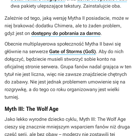
dwa pakiety ulepszające tekstury. Zainstalujcie oba.
Zależnie od tego, jaką wersję
Mytha II
posiadacie, może w
niej brakować dodatku
Chimera
, ale to żaden problem,
gdyż jest on
dostępny do pobrania za darmo
.
Obecnie multiplayerowa społeczność
Mytha II
bawi się
głównie na serwerze
Gate of Storms (GoS)
. Aby do nich
dołączyć, będziecie musieli stworzyć sobie konto na
oficjalnej stronie serwera. Grupa fanów nadal grająca w ten
tytuł nie jest liczna, więc nie zawsze znajdziecie chętnych
do zabawy. Nie jest jednak problemem umowienie się na
rozgrywkę, a do tego co roku organizowany jest wielki
turniej.
Myth III: The Wolf Age
Jako lekko wyrodne dziecko cyklu,
Myth III: The Wolf Age
cieszy się znacznie mniejszym wsparciem fanów niż druga
część serii, ale bez obaw – moderzy nie zostawili tej