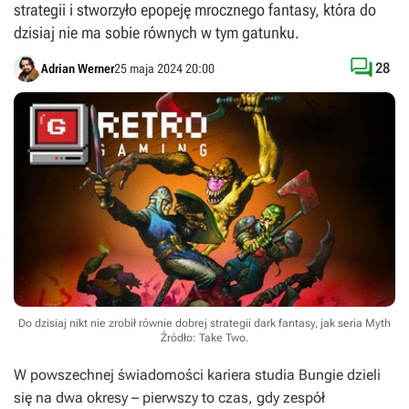
strategii i stworzyło epopeję mrocznego fantasy, która do
dzisiaj nie ma sobie równych w tym gatunku.

28
Adrian Werner
25 maja 2024 20:00
Do dzisiaj nikt nie zrobił równie dobrej strategii dark fantasy, jak seria Myth
Źródło: Take Two
.
W powszechnej świadomości kariera studia Bungie dzieli
się na dwa okresy – pierwszy to czas, gdy zespół