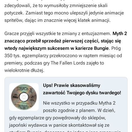
zdecydowali, że to wymusiłoby zmniejszenie skali
potyczek. Zamiast tego mocno ulepszyli jedynie animacje
sprite’ów, dając im znacznie więcej klatek animacji.
Gracze przyjęli wszystkie te zmiany z entuzjazmem.
Myth 2
znacząco przebił sprzedaż pierwszej części, stając się
wtedy największym sukcesem w karierze Bungie
. Próg
350 tys. egzemplarzy przekroczono w raptem miesiąc od
premiery, podczas gry
The Fallen Lords
zajęło to
wielokrotnie dłużej.
Ups! Prawie skasowaliśmy
zawartość Twojego dysku twardego!
Nie wszystko w przypadku
Mytha 2
poszło zgodnie z planem. W dzień,
gdy egzemplarze gry powędrowały do sklepów,
japoński wydawca w panice skontaktował się ze