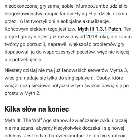
niedokończonej gry samej sobie. MumboJumbo udzieliło
błogosławieństwa grupie fanów Flying Flip, dzięki czemu
przez 16 lat tworzyli oni nieoficjalne aktualizacje.
Końcowym efektem tego jest tzw.
Myth III 1.3.1 Patch
. Ten
projekt grupy nie jest już rozwijany od 2018 roku, ale zanim
twórcy go porzucili, naprawili większość problemów gry i
dopasowali ją do współczesnych pecetów, więc nic więcej
nie potrzebujecie.
Niestety dzisiaj nie ma już fanowskich serwerów
Mytha 3
,
więc gra nadaje się tylko do singleplayera. Osoby, które
wciąż toczą sieciowe potyczki w tym świecie bawią się po
prostu w
Myth 2
.
Kilka słów na koniec
Myth III: The Wolf Age
stanowił zwieńczenie cyklu i raczej
nie ma szans, abyśmy kiedykolwiek doczekali się nowej
odsłony. Jest to tym bardziej smutne, że ten typ strategii