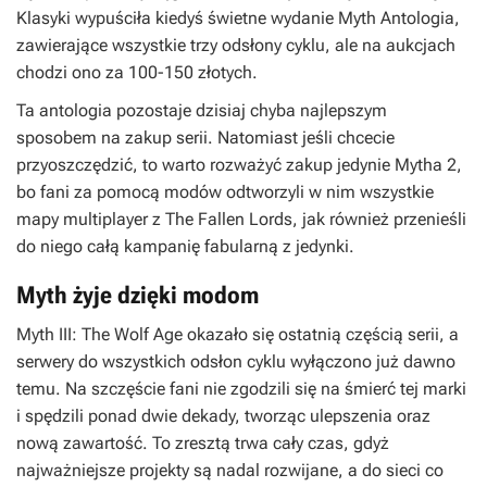
Klasyki wypuściła kiedyś świetne wydanie Myth Antologia,
zawierające wszystkie trzy odsłony cyklu, ale na aukcjach
chodzi ono za 100-150 złotych.
Ta antologia pozostaje dzisiaj chyba najlepszym
sposobem na zakup serii. Natomiast jeśli chcecie
przyoszczędzić, to warto rozważyć zakup jedynie
Mytha 2
,
bo fani za pomocą modów odtworzyli w nim wszystkie
mapy multiplayer z
The Fallen Lords
, jak również przenieśli
do niego całą kampanię fabularną z jedynki.
Myth żyje dzięki modom
Myth III: The Wolf Age
okazało się ostatnią częścią serii, a
serwery do wszystkich odsłon cyklu wyłączono już dawno
temu. Na szczęście fani nie zgodzili się na śmierć tej marki
i spędzili ponad dwie dekady, tworząc ulepszenia oraz
nową zawartość. To zresztą trwa cały czas, gdyż
najważniejsze projekty są nadal rozwijane, a do sieci co