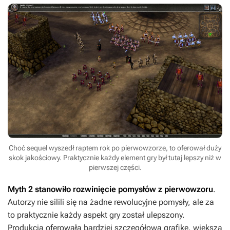
Choć sequel wyszedł raptem rok po pierwowzorze, to oferował duży
skok jakościowy. Praktycznie każdy element gry był tutaj lepszy niż w
pierwszej części.
Myth 2
stanowiło rozwinięcie pomysłów z pierwowzoru
.
Autorzy nie silili się na żadne rewolucyjne pomysły, ale za
to praktycznie każdy aspekt gry został ulepszony.
Produkcja oferowała bardziej szczegółową grafikę, większą