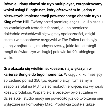
Równie udany okazał się tryb multiplayer, zorganizowany
wokół usługi Bungie.net, który oferował m.in. jedną z
pierwszych implementacji powszechnego obecnie trybu
King of the Hill
. Twórcy przed premierą spędzili dużo czasu
na zamkniętych testach z fanami, a i po premierze
dokładnie wsłuchiwali się w głosy społeczności, dzięki
czemu wieloosobowe rozgrywki w
The Fallen Lords
były
jedną z najbardziej miodnych rzeczy, jakie fani strategii
mogli doświadczyć w drugiej połowie lat 90. ubiegłego
wieku.
Gra okazała się wielkim sukcesem, największym w
karierze Bungie do tego momentu
. W ciągu kilku miesięcy
sprzedano ponad 350 tys. egzemplarzy i tym samym
zespół zarobił na
Mythu
siedmiokrotnie więcej, niż wynosiły
koszty produkcji. Wsparcie dla pecetów było strzałem w
dziesiątkę i studio nigdy nie powróciło już do tworzenia gier
wyłącznie na komputery Mac. Produkcja została także