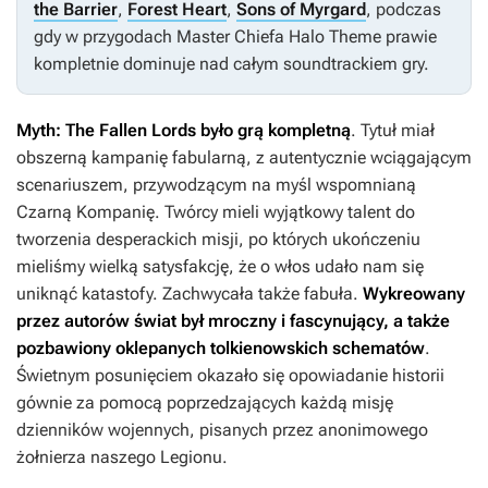
the Barrier
,
Forest Heart
,
Sons of Myrgard
, podczas
gdy w przygodach Master Chiefa
Halo Theme
prawie
kompletnie dominuje nad całym soundtrackiem gry.
Myth: The Fallen Lords
było grą kompletną
. Tytuł miał
obszerną kampanię fabularną, z autentycznie wciągającym
scenariuszem, przywodzącym na myśl wspomnianą
Czarną Kompanię
. Twórcy mieli wyjątkowy talent do
tworzenia desperackich misji, po których ukończeniu
mieliśmy wielką satysfakcję, że o włos udało nam się
uniknąć katastofy. Zachwycała także fabuła.
Wykreowany
przez autorów świat był mroczny i fascynujący, a także
pozbawiony oklepanych tolkienowskich schematów
.
Świetnym posunięciem okazało się opowiadanie historii
gównie za pomocą poprzedzających każdą misję
dzienników wojennych, pisanych przez anonimowego
żołnierza naszego Legionu.