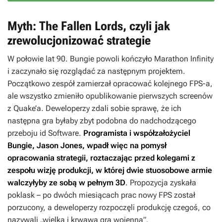
Myth: The Fallen Lords, czyli jak
zrewolucjonizować strategie
W połowie lat 90. Bungie powoli kończyło
Marathon Infinity
i zaczynało się rozglądać za następnym projektem.
Początkowo zespół zamierzał opracować kolejnego FPS-a,
ale wszystko zmieniło opublikowanie pierwszych screenów
z
Quake’a
. Deweloperzy zdali sobie sprawę, że ich
następna gra byłaby zbyt podobna do nadchodzącego
przeboju id Software.
Programista i współzałożyciel
Bungie, Jason Jones, wpadł więc na pomysł
opracowania strategii, roztaczając przed kolegami z
zespołu wizję produkcji, w której dwie stuosobowe armie
walczyłyby ze sobą w pełnym 3D
. Propozycja zyskała
poklask – po dwóch miesiącach prac nowy FPS został
porzucony, a deweloperzy rozpoczęli produkcję czegoś, co
nazywali „wielką i krwawą grą wojenną”.