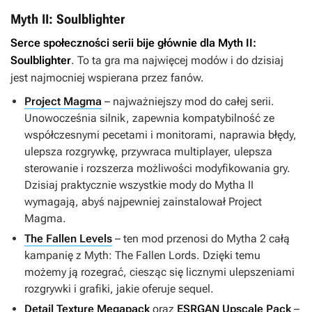
Myth II: Soulblighter
Serce społeczności serii bije głównie dla
Myth II:
Soulblighter
. To ta gra ma najwięcej modów i do dzisiaj
jest najmocniej wspierana przez fanów.
Project Magma
– najważniejszy mod do całej serii.
Unowocześnia silnik, zapewnia kompatybilność ze
współczesnymi pecetami i monitorami, naprawia błędy,
ulepsza rozgrywkę, przywraca multiplayer, ulepsza
sterowanie i rozszerza możliwości modyfikowania gry.
Dzisiaj praktycznie wszystkie mody do
Mytha II
wymagają, abyś najpewniej zainstalował
Project
Magma
.
The Fallen Levels
– ten mod przenosi do
Mytha 2
całą
kampanię z
Myth: The Fallen Lords
. Dzięki temu
możemy ją rozegrać, ciesząc się licznymi ulepszeniami
rozgrywki i grafiki, jakie oferuje sequel.
Detail Texture Megapack
oraz
ESRGAN Upscale Pack
–