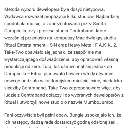
Metoda wyboru dewelopera była dosyć nietypowa.
Wydawca rozważał propozycje kilku studiów. Najbardziej
spodobała mu się ta zaprezentowana przez Scotta
Campbella, czyli prezesa studia Contraband, które
wcześniej przeniosło na komputery Mac dwie gry studia
Ritual Entertainment –
SiN
oraz
Heavy Metal: F.A.K.K. 2
.
Take-Two obawiało się jednak, że zespół nie ma
wystarczającego doświadczenia, aby opracować własną
produkcję od zera. Tutaj los uśmiechnął się jednak do
Campbella – Ritual planowało bowiem wtedy otwarcie
nowego oddziału w kalifornijskim mieście Irvine, niedaleko
siedziby Contraband. Take-Two zaproponowało więc, aby
ludzie z Contraband dołączyli do wybranych deweloperów z
Ritual i utworzyli nowe studio o nazwie MumboJumbo.
Fani oczywiście byli pełni obaw. Bungie uspokajało ich, że
ich następcy dadzą rade dostarczyć godną odsłonę serii.