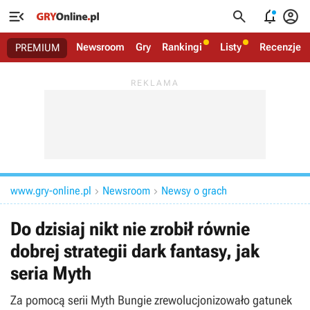




Newsroom
Gry
Rankingi
Listy
Recenzje
PREMIUM
www.gry-online.pl
Newsroom
Newsy o grach


Do dzisiaj nikt nie zrobił równie
dobrej strategii dark fantasy, jak
seria Myth
Za pomocą serii Myth Bungie zrewolucjonizowało gatunek