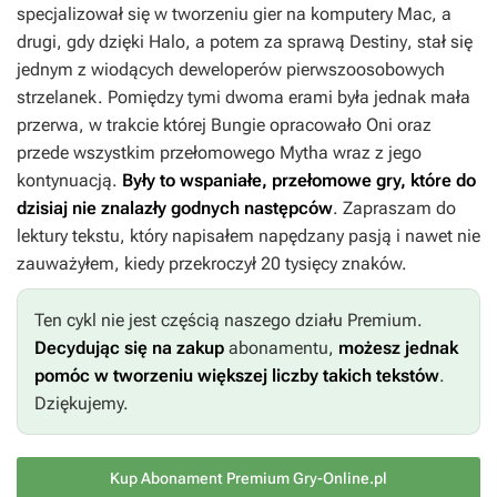
specjalizował się w tworzeniu gier na komputery Mac, a
drugi, gdy dzięki
Halo
, a potem za sprawą
Destiny
, stał się
jednym z wiodących deweloperów pierwszoosobowych
strzelanek. Pomiędzy tymi dwoma erami była jednak mała
przerwa, w trakcie której Bungie opracowało
Oni
oraz
przede wszystkim przełomowego
Mytha
wraz z jego
kontynuacją.
Były to wspaniałe, przełomowe gry, które do
dzisiaj nie znalazły godnych następców
. Zapraszam do
lektury tekstu, który napisałem napędzany pasją i nawet nie
zauważyłem, kiedy przekroczył 20 tysięcy znaków.
Ten cykl nie jest częścią naszego działu Premium.
Decydując się na zakup
abonamentu,
możesz jednak
pomóc w tworzeniu większej liczby takich tekstów
.
Dziękujemy.
Kup Abonament Premium Gry-Online.pl