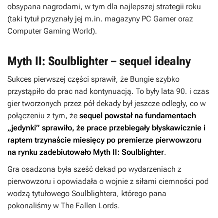
obsypana nagrodami, w tym dla najlepszej strategii roku
(taki tytuł przyznały jej m.in. magazyny PC Gamer oraz
Computer Gaming World).
Myth II: Soulblighter – sequel idealny
Sukces pierwszej części sprawił, że Bungie szybko
przystąpiło do prac nad kontynuacją. To były lata 90. i czas
gier tworzonych przez pół dekady był jeszcze odległy, co w
połączeniu z tym, że
sequel powstał na fundamentach
„jedynki” sprawiło, że prace przebiegały błyskawicznie i
raptem trzynaście miesięcy po premierze pierwowzoru
na rynku zadebiutowało
Myth II: Soulblighter
.
Gra osadzona była sześć dekad po wydarzeniach z
pierwowzoru i opowiadała o wojnie z siłami ciemności pod
wodzą tytułowego Soulblightera, którego pana
pokonaliśmy w
The Fallen Lords
.