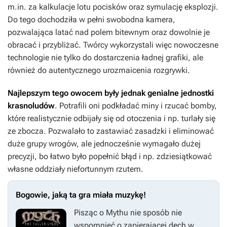
m.in. za kalkulacje lotu pocisków oraz symulację eksplozji.
Do tego dochodziła w pełni swobodna kamera,
pozwalająca latać nad polem bitewnym oraz dowolnie je
obracać i przybliżać. Twórcy wykorzystali więc nowoczesne
technologie nie tylko do dostarczenia ładnej grafiki, ale
również do autentycznego urozmaicenia rozgrywki.
Najlepszym tego owocem były jednak genialne jednostki
krasnoludów
. Potrafili oni podkładać miny i rzucać bomby,
które realistycznie odbijały się od otoczenia i np. turlały się
ze zbocza. Pozwalało to zastawiać zasadzki i eliminować
duże grupy wrogów, ale jednocześnie wymagało dużej
precyzji, bo łatwo było popełnić błąd i np. zdziesiątkować
własne oddziały niefortunnym rzutem.
Bogowie, jaką ta gra miała muzykę!
Pisząc o
Mythu
nie sposób nie
wspomnieć o zapierającej dech w