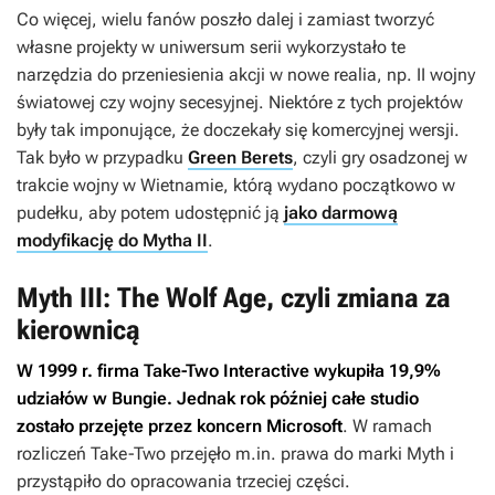
Co więcej, wielu fanów poszło dalej i zamiast tworzyć
własne projekty w uniwersum serii wykorzystało te
narzędzia do przeniesienia akcji w nowe realia, np. II wojny
światowej czy wojny secesyjnej. Niektóre z tych projektów
były tak imponujące, że doczekały się komercyjnej wersji.
Tak było w przypadku
Green Berets
, czyli gry osadzonej w
trakcie wojny w Wietnamie, którą wydano początkowo w
pudełku, aby potem udostępnić ją
jako darmową
modyfikację do Mytha II
.
Myth III: The Wolf Age, czyli zmiana za
kierownicą
W 1999 r. firma Take-Two Interactive wykupiła 19,9%
udziałów w Bungie. Jednak rok później całe studio
zostało przejęte przez koncern Microsoft
. W ramach
rozliczeń Take-Two przejęło m.in. prawa do marki
Myth
i
przystąpiło do opracowania trzeciej części.