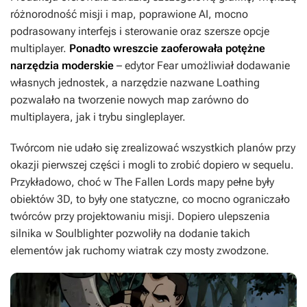
różnorodność misji i map, poprawione AI, mocno
podrasowany interfejs i sterowanie oraz szersze opcje
multiplayer.
Ponadto wreszcie zaoferowała potężne
narzędzia moderskie
– edytor Fear
umożliwiał dodawanie
własnych jednostek, a narzędzie nazwane Loathing
pozwalało na tworzenie nowych map zarówno do
multiplayera, jak i trybu singleplayer.
Twórcom nie udało się zrealizować wszystkich planów przy
okazji pierwszej części i mogli to zrobić dopiero w sequelu.
Przykładowo, choć w
The Fallen Lords
mapy pełne były
obiektów 3D, to były one statyczne, co mocno ograniczało
twórców przy projektowaniu misji. Dopiero ulepszenia
silnika w
Soulblighter
pozwoliły na dodanie takich
elementów jak ruchomy wiatrak czy mosty zwodzone.