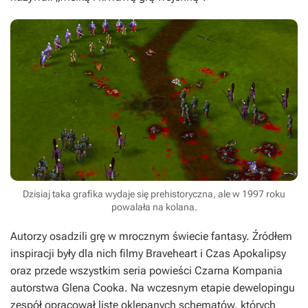
Dzisiaj taka grafika wydaje się prehistoryczna, ale w 1997 roku
powalała na kolana.
Autorzy osadzili grę w mrocznym świecie fantasy. Źródłem
inspiracji były dla nich filmy
Braveheart
i
Czas Apokalipsy
oraz przede wszystkim seria powieści
Czarna Kompania
autorstwa Glena Cooka
.
Na wczesnym etapie dewelopingu
zespół opracował listę oklepanych schematów, których