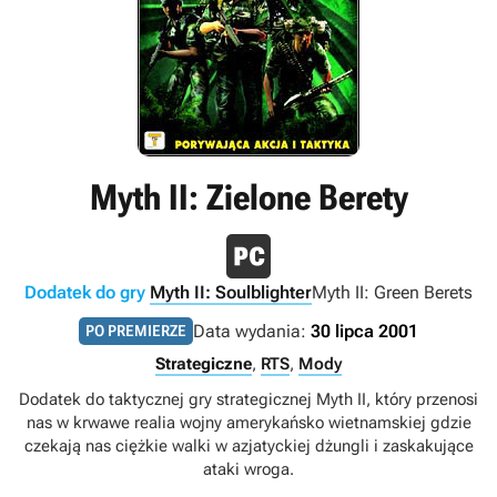
Myth II: Zielone Berety
Dodatek do gry
Myth II: Soulblighter
Myth II: Green Berets
Data wydania:
30 lipca 2001
PO PREMIERZE
Strategiczne
,
RTS
,
Mody
Dodatek do taktycznej gry strategicznej Myth II, który przenosi
nas w krwawe realia wojny amerykańsko wietnamskiej gdzie
czekają nas ciężkie walki w azjatyckiej dżungli i zaskakujące
ataki wroga.