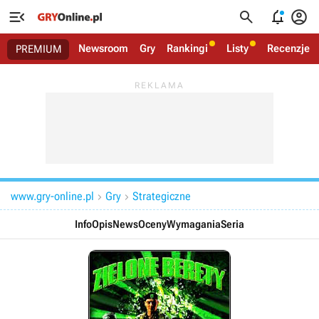




Newsroom
Gry
Rankingi
Listy
Recenzje
PREMIUM
www.gry-online.pl
Gry
Strategiczne


Info
Opis
News
Oceny
Wymagania
Seria