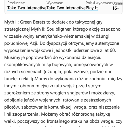
Producent:
Wydawca:
Polski wydawca:
Ogranicz
Take-Two Interactive
Take-Two Interactive
Play-It
16+
Myth II: Green Berets to dodatek do taktycznej gry
strategicznej Myth II: Soulbligther, którego akcję osadzono
w czasie wojny amerykańsko-wietnamskiej w dżungli
południowej Azji. Do dyspozycji otrzymujemy autentyczne
wyposażenie wojskowe i jednostki uderzeniowe z lat 60.
Musimy je poprowadzić do wykonania dziesięciu
skomplikowanych misji bojowych, umiejscowionych w
różnych sceneriach (dżungla, pola ryżowe, podziemne
tunele, rzeki itpMamy do wykonania różne zadania, między
innymi: obrona miejsc zrzutu wojsk przed stałym
zagrożeniem ze strony wrogich snajperów i moździerzy,
odbijanie jeńców wojennych, ratowanie zestrzelonych
pilotów, sabotowanie komunikacji wroga, oraz niszczenie
linii zaopatrzenia. Możemy obrać różnorodną taktykę
walki, począwszy od frontalnego ataku na obóz wroga, czy