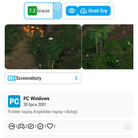



7.2
Oceń Grę
Gracze

Screenshoty
3
PC Windows
30 lipca 2001
Polskie napisy.
Angielskie napisy i dialogi.






1
2
1
1
1