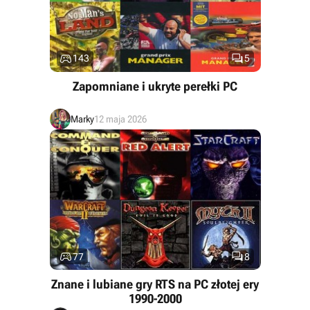


143
5
Zapomniane i ukryte perełki PC
Marky
12 maja 2026


77
8
Znane i lubiane gry RTS na PC złotej ery
1990-2000