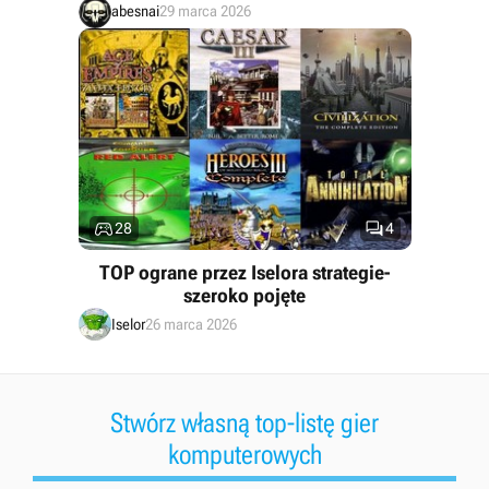
abesnai
29 marca 2026


28
4
TOP ograne przez Iselora strategie-
szeroko pojęte
Iselor
26 marca 2026
Stwórz własną top-listę gier
komputerowych