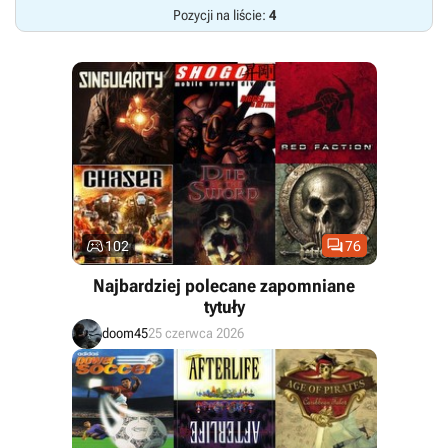
Pozycji na liście:
4


102
76
Najbardziej polecane zapomniane
tytuły
doom45
25 czerwca 2026