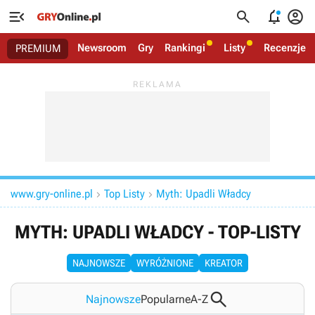




Newsroom
Gry
Rankingi
Listy
Recenzje
PREMIUM
www.gry-online.pl
Top Listy
Myth: Upadli Władcy


MYTH: UPADLI WŁADCY - TOP-LISTY
NAJNOWSZE
WYRÓŻNIONE
KREATOR

Najnowsze
Popularne
A-Z