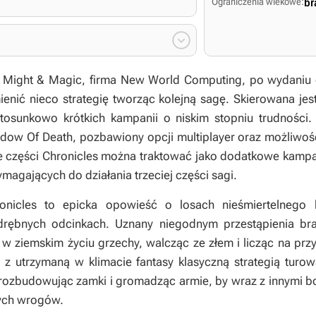
Ograniczenia wiekowe:
br

 Might & Magic
, firma New World Computing, po wydaniu
ienić nieco strategię tworząc kolejną sagę. Skierowana je
stosunkowo krótkich kampanii o niskim stopniu trudności.
hadow Of Death
, pozbawiony opcji multiplayer oraz możliwo
e części
Chronicles
można traktować jako dodatkowe kampan
magających do działania trzeciej części sagi.
onicles
to epicka opowieść o losach nieśmiertelnego 
drębnych odcinkach. Uznany niegodnym przestąpienia bra
 w ziemskim życiu grzechy, walcząc ze złem i licząc na p
z utrzymaną w klimacie fantasy klasyczną strategią turow
, rozbudowując zamki i gromadząc armie, by wraz z innymi 
tych wrogów.