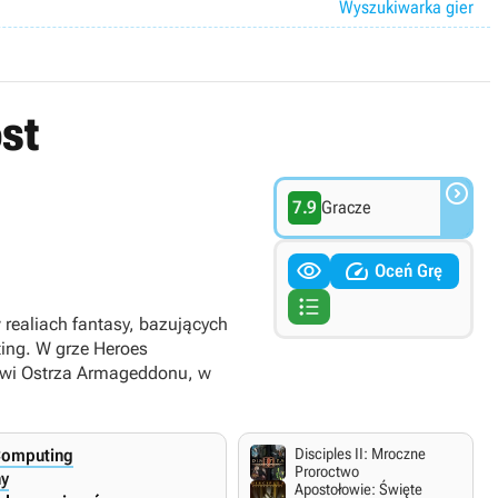
Wyszukiwarka gier
st

7.9
Gracze


Oceń Grę

 realiach fantasy, bazujących
ing. W grze Heroes
kowi Ostrza Armageddonu, w
Computing
Disciples II: Mroczne
Proroctwo
y
Apostołowie: Święte