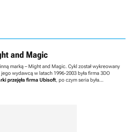
ght and Magic
 inną marką –
Might and Magic
. Cykl został wykreowany
 jego wydawcą w latach 1996-2003 była firma 3DO
i przejęła firma Ubisoft
, po czym seria była
e studia deweloperskie, jak Nival Interactive, Black Hole
raz Unfrozen.