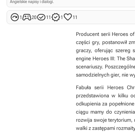
Angielskie napisy i dialogi.





1
20
11
1
11
Producent serii
Heroes of
części gry, postanowił zm
graczy, oferując szereg 
engine
Heroes III: The S
scenariuszy. Poszczególn
samodzielnych gier, nie wy
Fabuła serii
Heroes Chr
przedstawiona w kilku o
odkupienia za popełnione
ciągu mamy do czynienia 
rozwija swoje terytorium
walki z zastępami rozmai