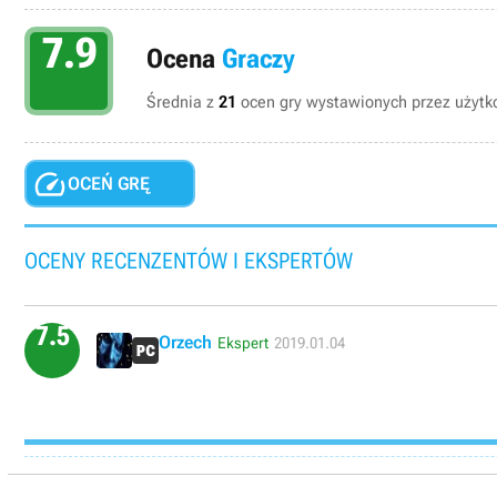
7.9
Ocena
Graczy
Średnia z
21
ocen gry wystawionych przez użytko

OCEŃ GRĘ
OCENY RECENZENTÓW I EKSPERTÓW
7.5
Orzech
Ekspert
2019.01.04