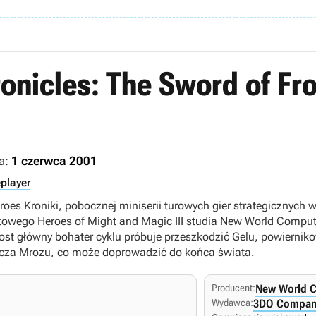
onicles: The Sword of Fro
a:
1 czerwca 2001
eplayer
oes Kroniki, pobocznej miniserii turowych gier strategicznych w
towego Heroes of Might and Magic III studia New World Comput
rost główny bohater cyklu próbuje przeszkodzić Gelu, powierni
ecza Mrozu, co może doprowadzić do końca świata.
Producent:
New World 
Wydawca:
3DO Compan