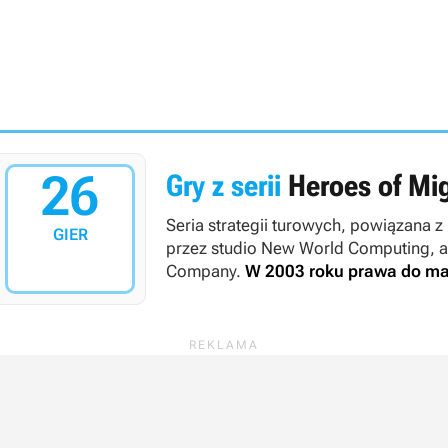
26
Gry z serii
Heroes of Mi
Seria strategii turowych, powiązana z
GIER
przez studio New World Computing, a
Company.
W 2003 roku prawa do mark
kontynuowana między innymi przez taki
Entertainment, Limbic Entertainment o