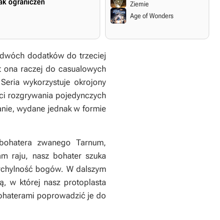
ak ograniczeń
Ziemie
Age of Wonders
 dwóch dodatków do trzeciej
st ona raczej do casualowych
 Seria wykorzystuje okrojony
ści rozgrywania pojedynczych
ie, wydane jednak w formie
bohatera zwanego Tarnum,
m raju, nasz bohater szuka
rzychylność bogów. W dalszym
ą, w której nasz protoplasta
bohaterami poprowadzić je do