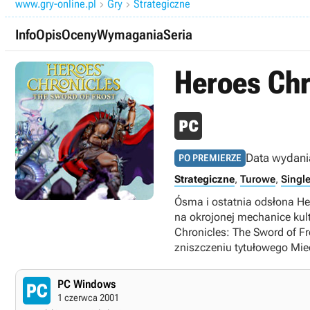
www.gry-online.pl
Gry
Strategiczne


Info
Opis
Oceny
Wymagania
Seria
Heroes Chr
Data wydani
PO PREMIERZE
Strategiczne
,
Turowe
,
Singl
Ósma i ostatnia odsłona Her
na okrojonej mechanice kul
Chronicles: The Sword of F
zniszczeniu tytułowego Mi
PC Windows
1 czerwca 2001