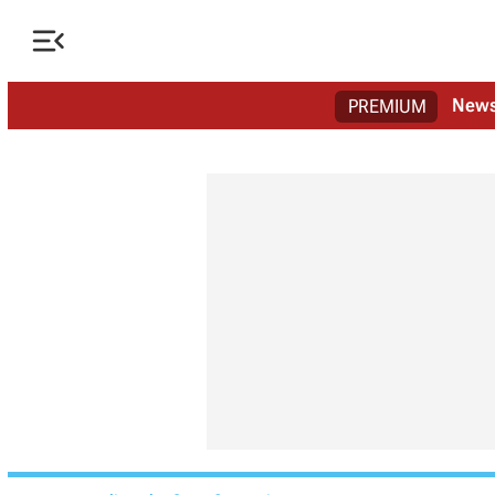

New
PREMIUM