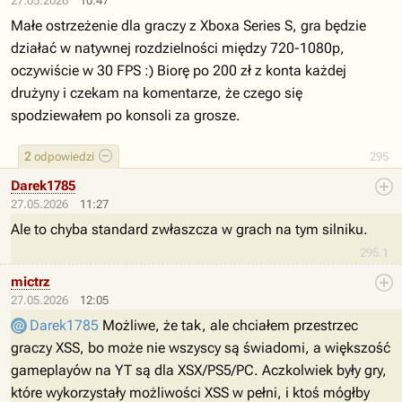
27.05.2026
10:47
Małe ostrzeżenie dla graczy z Xboxa Series S, gra będzie
działać w natywnej rozdzielności między 720-1080p,
oczywiście w 30 FPS :) Biorę po 200 zł z konta każdej
drużyny i czekam na komentarze, że czego się
spodziewałem po konsoli za grosze.
2
odpowiedzi
295
Darek1785
27.05.2026
11:27
Ale to chyba standard zwłaszcza w grach na tym silniku.
295.1
mictrz
27.05.2026
12:05
Darek1785
Możliwe, że tak, ale chciałem przestrzec
graczy XSS, bo może nie wszyscy są świadomi, a większość
gameplayów na YT są dla XSX/PS5/PC. Aczkolwiek były gry,
które wykorzystały możliwości XSS w pełni, i ktoś mógłby