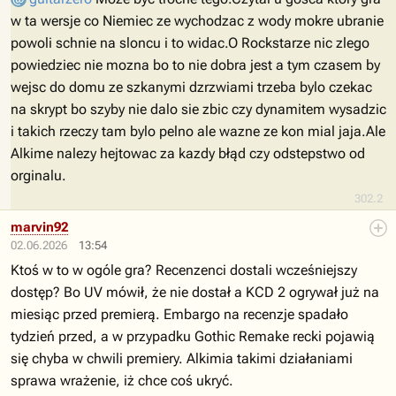
w ta wersje co Niemiec ze wychodzac z wody mokre ubranie
powoli schnie na sloncu i to widac.O Rockstarze nic zlego
powiedziec nie mozna bo to nie dobra jest a tym czasem by
wejsc do domu ze szkanymi dzrzwiami trzeba bylo czekac
na skrypt bo szyby nie dalo sie zbic czy dynamitem wysadzic
i takich rzeczy tam bylo pelno ale wazne ze kon mial jaja.Ale
Alkime nalezy hejtowac za kazdy błąd czy odstepstwo od
orginalu.
302.2
marvin92
02.06.2026
13:54
Ktoś w to w ogóle gra? Recenzenci dostali wcześniejszy
dostęp? Bo UV mówił, że nie dostał a KCD 2 ogrywał już na
miesiąc przed premierą. Embargo na recenzje spadało
tydzień przed, a w przypadku Gothic Remake recki pojawią
się chyba w chwili premiery. Alkimia takimi działaniami
sprawa wrażenie, iż chce coś ukryć.