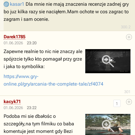
kasar1
Dla mnie nie mają znaczenia recenzje zadnej gry
bo juz kilka razy sie naciąłem.Mam ochote w cos zagrac to
zagram i sam ocenie.
300.2
Darek1785
01.06.2026
23:20
Zapewne realnie to nic nie znaczy ale
spójrzcie tylko kto pomagał przy grze
i jaka to symbolika:
https://www.gry-
online.pl/gry/arcania-the-complete-tale/zf4074
301
kacyk71
1
01.06.2026
23:22
Podoba mi sie dbałośc o
szczegóły,na tym filmiku co baba
komentuje jest moment gdy Bezi