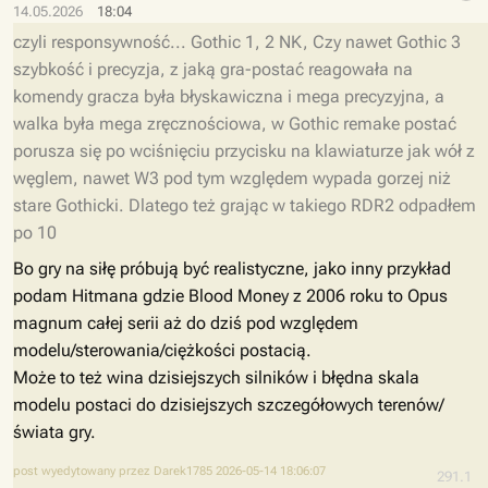
14.05.2026
18:04
czyli responsywność... Gothic 1, 2 NK, Czy nawet Gothic 3
szybkość i precyzja, z jaką gra-postać reagowała na
komendy gracza była błyskawiczna i mega precyzyjna, a
walka była mega zręcznościowa, w Gothic remake postać
porusza się po wciśnięciu przycisku na klawiaturze jak wół z
węglem, nawet W3 pod tym względem wypada gorzej niż
stare Gothicki. Dlatego też grając w takiego RDR2 odpadłem
po 10
Bo gry na siłę próbują być realistyczne, jako inny przykład
podam Hitmana gdzie Blood Money z 2006 roku to Opus
magnum całej serii aż do dziś pod względem
modelu/sterowania/ciężkości postacią.
Może to też wina dzisiejszych silników i błędna skala
modelu postaci do dzisiejszych szczegółowych terenów/
świata gry.
post wyedytowany przez Darek1785 2026-05-14 18:06:07
291.1