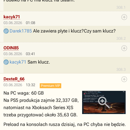
308.1
kacyk71
03.06.2026
01:08
Darek1785
Ale zawiera plyte i klucz?Czy sam klucz?
308.2
ODIN85
03.06.2026
03:41
kacyk71
Sam klucz.
308.3
DexteR_66
03.06.2026
13:32
Premium VIP
Na PC waga: 60 GB
Na PS5 produkcja zajmie 32,337 GB,
natomiast na Xboksach Series X|S
trzeba przygotować około 35,63 GB.
Preload na konsolach rusza dzisiaj, na PC chyba nie będzie.