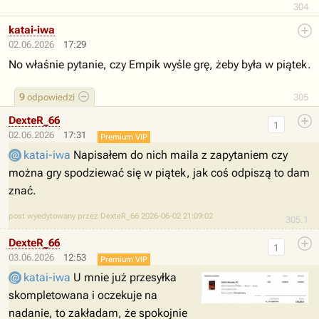
304
katai-iwa
02.06.2026
17:29
No właśnie pytanie, czy Empik wyśle grę, żeby była w piątek.
9
odpowiedzi
305
DexteR_66
1
02.06.2026
17:31
Premium VIP
katai-iwa
Napisałem do nich maila z zapytaniem czy
można gry spodziewać się w piątek, jak coś odpiszą to dam
znać.
post wyedytowany przez DexteR_66 2026-06-02 21:09:02
305.1
DexteR_66
1
03.06.2026
12:53
Premium VIP
katai-iwa
U mnie już przesyłka
skompletowana i oczekuje na
nadanie, to zakładam, że spokojnie