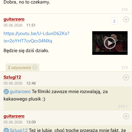
Dobra, no to czekamy.
318
guitarzero
2
05.06.2026
11:51
https://youtu.be/U-LdunD6ZKs?
is=2oYHT7cvQcv34NXq
Będzie się dziś działo.
2
odpowiedzi
319
Szlugi12
05.06.2026
12:48
guitarzero
Te filmiki zawsze mnie rozwalają, za
kakaowego plusik :)
319.1
guitarzero
05.06.2026
13:09
Szlugi12
Też je lubię, choć trochę przeraża mnie fakt, że