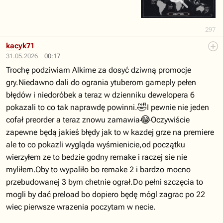
297
kacyk71
31.05.2026
00:17
Trochę podziwiam Alkime za dosyć dziwną promocje
gry.Niedawno dali do ogrania ytuberom gameply pełen
błędów i niedoróbek a teraz w dzienniku dewelopera 6
🤣
pokazali to co tak naprawdę powinni.
I pewnie nie jeden
😂
cofał preorder a teraz znowu zamawia
Oczywiście
zapewne będą jakieś błędy jak to w kazdej grze na premiere
ale to co pokazli wygląda wyśmienicie,od początku
wierzyłem ze to bedzie godny remake i raczej sie nie
myliłem.Oby to wypaliło bo remake 2 i bardzo mocno
przebudowanej 3 bym chetnie ograł.Do pełni szczęcia to
mogli by dać preload bo dopiero będę mógl zagrac po 22
wiec pierwsze wrazenia poczytam w necie.