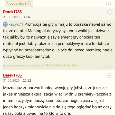
1
odpowiedź
298
Darek1785
31.05.2026
09:46
kacyk71
Promocja tej gry w maju to porażka nawet samo
to, że ostatni Making of dotyczy systemu walki jest dziwne
tak jakby był to najważniejszy element gry chociaż ten
materiał jest dobry także z ich perspektywy może to dobrze
wpłynąć na przedsprzedaż o ile tyle dni przed premierą nagle
dużo graczy kupi ten tytuł.
post wyedytowany przez Darek1785 2026-05-31 09:48:12
298.1
Darek1785
31.05.2026
20:22
Można już zobaczyć finalną wersję gry (chyba, że jeszcze
jakaś mniejsza aktualizacja wleci w dniu premiery) łącznie z
intrem i czystym początkiem beż żadnego cięcia ale jest
jeden haczyk mianowicie nie da się tego oglądać bo aż oczy
i uszy bolą z uwagi na to kto w to gra: