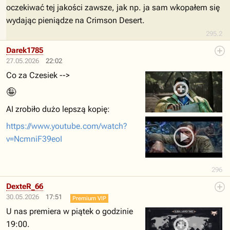
oczekiwać tej jakości zawsze, jak np. ja sam wkopałem się
wydając pieniądze na Crimson Desert.
295.2
Darek1785
27.05.2026
22:02
Co za Czesiek -->
🤪
AI zrobiło dużo lepszą kopię:
https://www.youtube.com/watch?
v=NcmniF39eoI
296
DexteR_66
30.05.2026
17:51
Premium VIP
U nas premiera w piątek o godzinie
19:00.