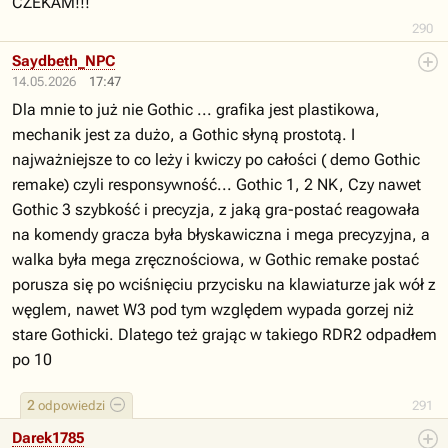
CZEKAM!!!
290
Saydbeth_NPC
14.05.2026
17:47
Dla mnie to już nie Gothic ... grafika jest plastikowa,
mechanik jest za dużo, a Gothic słyną prostotą. I
najważniejsze to co leży i kwiczy po całości ( demo Gothic
remake) czyli responsywność... Gothic 1, 2 NK, Czy nawet
Gothic 3 szybkość i precyzja, z jaką gra-postać reagowała
na komendy gracza była błyskawiczna i mega precyzyjna, a
walka była mega zręcznościowa, w Gothic remake postać
porusza się po wciśnięciu przycisku na klawiaturze jak wół z
węglem, nawet W3 pod tym względem wypada gorzej niż
stare Gothicki. Dlatego też grając w takiego RDR2 odpadłem
po 10
2
odpowiedzi
291
Darek1785