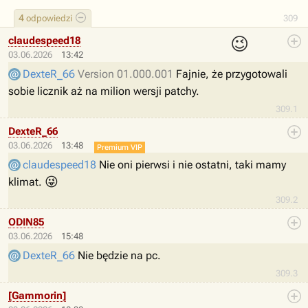
4
odpowiedzi
309
😉
claudespeed18
03.06.2026
13:42
DexteR_66
Version 01.000.001
Fajnie, że przygotowali
sobie licznik aż na milion wersji patchy.
309.1
DexteR_66
03.06.2026
13:48
Premium VIP
claudespeed18
Nie oni pierwsi i nie ostatni, taki mamy
😜
klimat.
309.2
ODIN85
03.06.2026
15:48
DexteR_66
Nie będzie na pc.
309.3
[Gammorin]