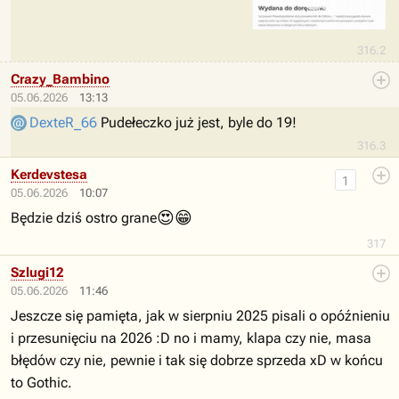
316.2
Crazy_Bambino
05.06.2026
13:13
DexteR_66
Pudełeczko już jest, byle do 19!
316.3
Kerdevstesa
1
05.06.2026
10:07
😍
😁
Będzie dziś ostro grane
317
Szlugi12
05.06.2026
11:46
Jeszcze się pamięta, jak w sierpniu 2025 pisali o opóźnieniu
i przesunięciu na 2026 :D no i mamy, klapa czy nie, masa
błędów czy nie, pewnie i tak się dobrze sprzeda xD w końcu
to Gothic.