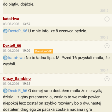
do piątku dojdzie.
305.2
katai-iwa
03.06.2026
13:57
DexteR_66
U mnie info, ze 8 czerwca będzie.
305.3
DexteR_66
03.06.2026
19:09
Premium VIP
katai-iwa
No to ładna lipa. Mi Przed 16 przysłali maila, że
wysłali.
305.4
Crazy_Bambino
03.06.2026
19:35
DexteR_66
O ósmej rano dostałem maila że nie wyślą
dzisiaj i z góry przepraszają, zasiało to we mnie pewien
niepokój lecz został on szybko rozwiany bo o dwunastej
dostałem drugiego że paczka została nadana i gra