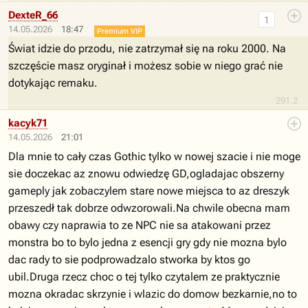
DexteR_66
1
14.05.2026
18:47
Premium VIP
Świat idzie do przodu, nie zatrzymał się na roku 2000. Na
szczęście masz oryginał i możesz sobie w niego grać nie
dotykając remaku.
291.2
kacyk71
14.05.2026
21:01
Dla mnie to cały czas Gothic tylko w nowej szacie i nie moge
sie doczekac az znowu odwiedzę GD,ogladajac obszerny
gameply jak zobaczylem stare nowe miejsca to az dreszyk
przeszedł tak dobrze odwzorowali.Na chwile obecna mam
obawy czy naprawia to ze NPC nie sa atakowani przez
monstra bo to bylo jedna z esencji gry gdy nie mozna bylo
dac rady to sie podprowadzalo stworka by ktos go
ubil.Druga rzecz choc o tej tylko czytalem ze praktycznie
mozna okradac skrzynie i wlazic do domow bezkarnie,no to