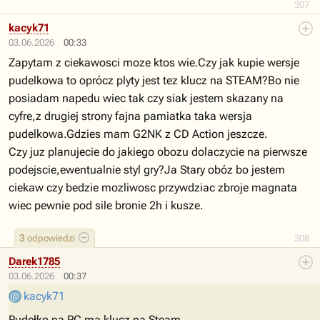
307
kacyk71
03.06.2026
00:33
Zapytam z ciekawosci moze ktos wie.Czy jak kupie wersje
pudelkowa to oprócz plyty jest tez klucz na STEAM?Bo nie
posiadam napedu wiec tak czy siak jestem skazany na
cyfre,z drugiej strony fajna pamiatka taka wersja
pudelkowa.Gdzies mam G2NK z CD Action jeszcze.
Czy juz planujecie do jakiego obozu dolaczycie na pierwsze
podejscie,ewentualnie styl gry?Ja Stary obóz bo jestem
ciekaw czy bedzie mozliwosc przywdziac zbroje magnata
wiec pewnie pod sile bronie 2h i kusze.
3
odpowiedzi
308
Darek1785
03.06.2026
00:37
kacyk71
Pudełko na PC ma klucz na Steam.