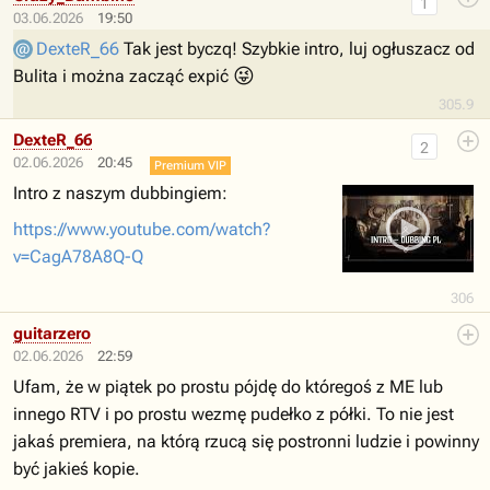
1
03.06.2026
19:50
DexteR_66
Tak jest byczq! Szybkie intro, luj ogłuszacz od
😜
Bulita i można zacząć expić
305.9
DexteR_66
2
02.06.2026
20:45
Premium VIP
Intro z naszym dubbingiem:
https://www.youtube.com/watch?
v=CagA78A8Q-Q
306
guitarzero
02.06.2026
22:59
Ufam, że w piątek po prostu pójdę do któregoś z ME lub
innego RTV i po prostu wezmę pudełko z półki. To nie jest
jakaś premiera, na którą rzucą się postronni ludzie i powinny
być jakieś kopie.