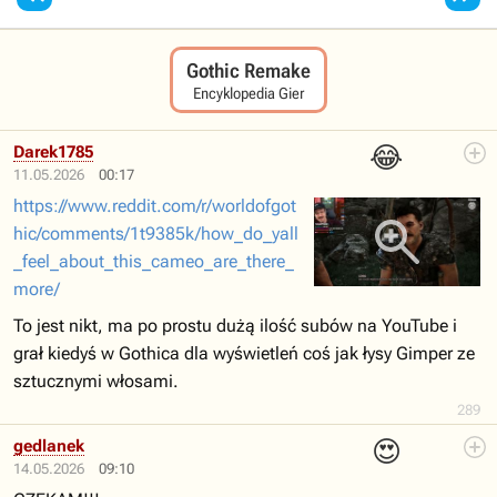
Gothic Remake
Encyklopedia Gier
😂
Darek1785
11.05.2026
00:17
https://www.reddit.com/r/worldofgot
hic/comments/1t9385k/how_do_yall
_feel_about_this_cameo_are_there_
more/
To jest nikt, ma po prostu dużą ilość subów na YouTube i
grał kiedyś w Gothica dla wyświetleń coś jak łysy Gimper ze
sztucznymi włosami.
289
😍
gedlanek
14.05.2026
09:10