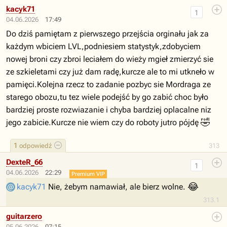
kacyk71
1
04.06.2026
17:49
Do dziś pamiętam z pierwszego przejścia orginału jak za
każdym wbiciem LVL,podniesiem statystyk,zdobyciem
nowej broni czy zbroi leciałem do wieży mgieł zmierzyć sie
ze szkieletami czy już dam radę,kurcze ale to mi utkneło w
pamięci.Kolejna rzecz to zadanie pozbyc sie Mordraga ze
starego obozu,tu tez wiele podejść by go zabić choc było
bardziej proste rozwiazanie i chyba bardziej oplacalne niz
🤣
jego zabicie.Kurcze nie wiem czy do roboty jutro pójdę
1
odpowiedź
313
DexteR_66
1
04.06.2026
22:29
Premium VIP
😂
kacyk71
Nie, żebym namawiał, ale bierz wolne.
313.1
guitarzero
05.06.2026
07:15