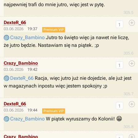
najpewniej trafi do mnie jutro, więc jest w pytę.
305.5
DexteR_66
1
03.06.2026
19:37
Premium VIP
Crazy_Bambino
Jutro to święto więc ja nawet nie liczę,
że jutro będzie. Nastawiam się na piątek. ;p
305.6
Crazy_Bambino
1
03.06.2026
19:42
DexteR_66
Racja, więc jutro już nie dojedzie, ale już jest
w magazynach inpostu więc jestem spokojny ;p
305.7
DexteR_66
1
03.06.2026
19:44
Premium VIP
😁
Crazy_Bambino
W piątek wyruszamy do Kolonii!
305.8
Crazy_Bambino