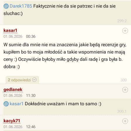
Darek1785
Faktycznie nie da sie patrzec i nie da sie
sluchac:)
299.2
kasar1
01.06.2026
00:36
W sumie dla mnie nie ma znaczenia jakie będą recenzje gry,
kupiłem bo to moja młodość a takie wspomnienia nie mają
ceny :) Oczywiście byłoby miło gdyby dali radę i gra była b.
dobra :)
2
odpowiedzi
300
gedlanek
01.06.2026
11:30
kasar1
Dokładnie uważam i mam to samo :)
300.1
kacyk71
01.06.2026
12:46