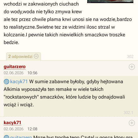
wchodzi w zakrwaionych ciuchach
do wody,woda nie tylko zmywa krew
ale tez przez chwile plama krwi unosi sie na wodzie,bardzo
to realistyczne.Swietne tez ze widzimi ilosc strzal w
kolczanie.I pewnie takich niewielkich smaczkow troszke
bedzie.
2
odpowiedzi
302
guitarzero
02.06.2026
10:56
kacyk71
W sumie zabawne byłoby, gdyby hejtowana
Alkimia wyposażyła ten remake w wiele takich
"rockstarowych" smaczków, które ludzie by odnajdowali
wciąż i wciąż.
302.1
kacyk71
02.06.2026
12:08
guitarzero
Moze byc troche tego.Czytal u gosca ktory gra