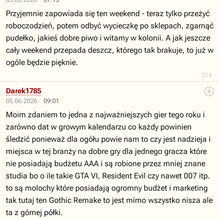
Przyjemnie zapowiada się ten weekend - teraz tylko przeżyć
roboczodzień, potem odbyć wycieczkę po sklepach, zgarnąć
pudełko, jakieś dobre piwo i witamy w kolonii. A jak jeszcze
cały weekend przepada deszcz, którego tak brakuje, to już w
ogóle będzie pięknie.
314
Darek1785
05.06.2026
09:01
Moim zdaniem to jedna z najważniejszych gier tego roku i
zarówno dat w growym kalendarzu co każdy powinien
śledzić ponieważ dla ogółu powie nam to czy jest nadzieja i
miejsca w tej branży na dobre gry dla jednego gracza które
nie posiadają budżetu AAA i są robione przez mniej znane
studia bo o ile takie GTA VI, Resident Evil czy nawet 007 itp.
to są molochy które posiadają ogromny budżet i marketing
tak tutaj ten Gothic Remake to jest mimo wszystko nisza ale
ta z górnej półki.