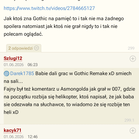
https://www.twitch.tv/videos/2784665127
Jak ktoś zna Gothic na pamięć to i tak nie ma żadnego
spoilera natomiast jak ktoś nie grał nigdy to i tak nie
polecam oglądać.
2
odpowiedzi
299
Szlugi12
01.06.2026
06:23
Darek1785
Babie dali grac w Gothic Remake xD smiech
na sali...
Fajny był też komentarz u Asmongolda jak grał w 007, gdzie
na początku rozbija się helikopter, ktoś napisał, że jak baba
sie odezwała na słuchawce, to wiadomo że się rozbije ten
heli xD
299.1
kacyk71
01.06.2026
12:46