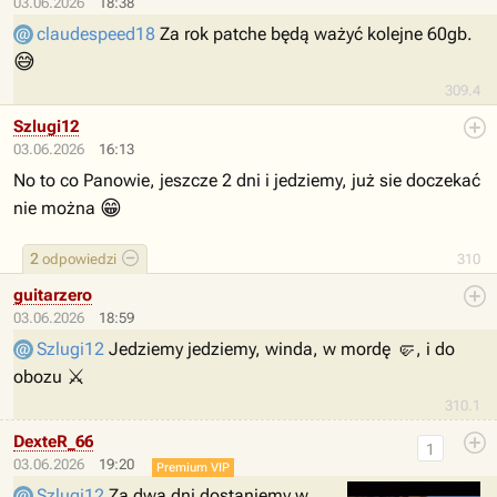
03.06.2026
18:38
claudespeed18
Za rok patche będą ważyć kolejne 60gb.
😅
309.4
Szlugi12
03.06.2026
16:13
No to co Panowie, jeszcze 2 dni i jedziemy, już sie doczekać
😁
nie można
2
odpowiedzi
310
guitarzero
03.06.2026
18:59
🤛
Szlugi12
Jedziemy jedziemy, winda, w mordę
, i do
⚔
obozu
310.1
DexteR_66
1
03.06.2026
19:20
Premium VIP
Szlugi12
Za dwa dni dostaniemy w