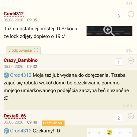
315
Crod4312
3
05.06.2026
09:05
Już na ostatniej prostej :D Szkoda,
że lock zdjęty dopiero o 19 :/
3
odpowiedzi
316
Crazy_Bambino
1
05.06.2026
09:32
Crod4312
Moja też już wydana do doręczenia. Trzeba
zająć się robotą wokół domu bo oczekiwanie pomimo
mojego umiarkowanego podejścia zaczyna być nieznośne
:D
316.1
DexteR_66
2
05.06.2026
09:40
Premium VIP
Crod4312
Czekamy! :D