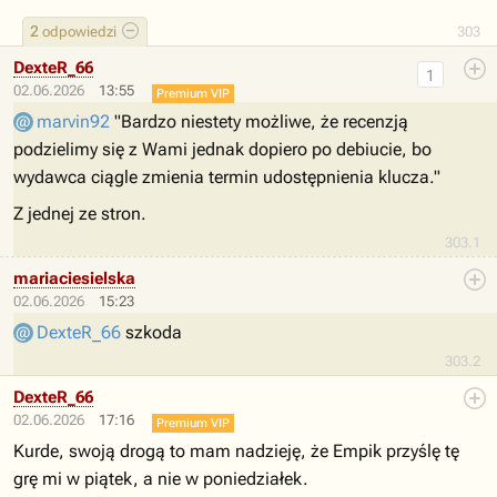
2
odpowiedzi
303
DexteR_66
1
02.06.2026
13:55
Premium VIP
marvin92
"Bardzo niestety możliwe, że recenzją
podzielimy się z Wami jednak dopiero po debiucie, bo
wydawca ciągle zmienia termin udostępnienia klucza."
Z jednej ze stron.
303.1
mariaciesielska
02.06.2026
15:23
DexteR_66
szkoda
303.2
DexteR_66
02.06.2026
17:16
Premium VIP
Kurde, swoją drogą to mam nadzieję, że Empik przyślę tę
grę mi w piątek, a nie w poniedziałek.