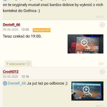
on te oryginały musiał znać bardzo dobrze by wykroić z nich
kontekst do Gothica :)
319.2
DexteR_66
05.06.2026
12:02
Premium VIP
Teraz czekać do 19:00.
7
odpowiedzi
320
Crod4312
05.06.2026
12:16
DexteR_66
Ja już też po odbiorze ;)
320.1