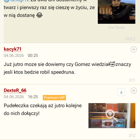
twarz i pierwszy raz się cieszę w życiu, ze
😂
w nią dostanę
Via Tenor
310.2
kacyk71
04.06.2026
00:25
🤣
Już jutro moze sie dowiemy czy Gomez wiedział
znaczy
jesli ktos bedzie robil speedruna.
311
DexteR_66
4
04.06.2026
16:25
Premium VIP
Pudełeczka czekają aż jutro kolejne
do nich dołączy!
312