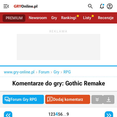




Newsroom
Gry
Rankingi
Listy
Recenzje
PREMIUM
www.gry-online.pl
Forum
Gry
RPG



Komentarze do gry: Gothic Remake




Forum Gry RPG
Dodaj komentarz


4
1
2
3
5
6
...
9