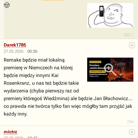
🤠
293.1
Darek1785
27.05.2026
00:26
Remake będzie miał lokalną
premierę w Niemczech na której
będzie między innymi Kai
Rosenkranz, u nas też będzie takie
wydarzenia (chyba pierwszy raz od
premiery któregoś Wiedźmina) ale będzie Jan Błachowicz...
co prawda nie twórca tylko fan więc mógłby tam przyjść jak
każdy inny.
294
mictrz