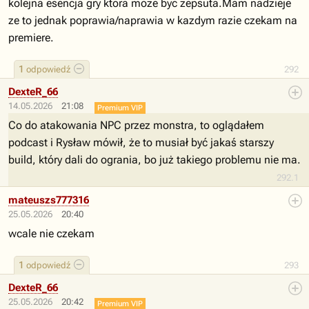
kolejna esencja gry ktora moze byc zepsuta.Mam nadzieje
ze to jednak poprawia/naprawia w kazdym razie czekam na
premiere.
1
odpowiedź
292
DexteR_66
14.05.2026
21:08
Premium VIP
Co do atakowania NPC przez monstra, to oglądałem
podcast i Rysław mówił, że to musiał być jakaś starszy
build, który dali do ogrania, bo już takiego problemu nie ma.
292.1
mateuszs777316
25.05.2026
20:40
wcale nie czekam
1
odpowiedź
293
DexteR_66
25.05.2026
20:42
Premium VIP