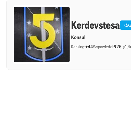
Kerdevstesa

Konsul
+44
925
Ranking:
Wypowiedzi:
(0,6