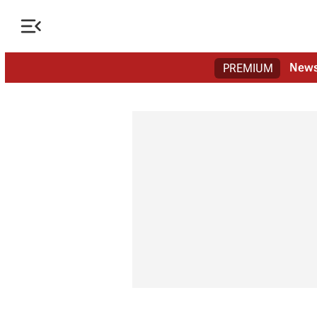

New
PREMIUM