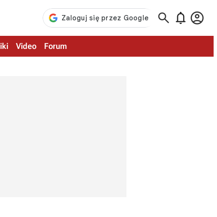



iki
Video
Forum