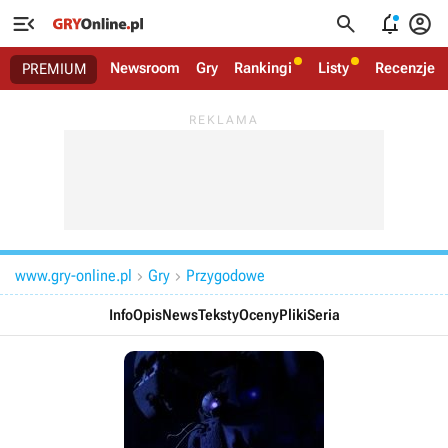




Newsroom
Gry
Rankingi
Listy
Recenzje
PREMIUM
www.gry-online.pl
Gry
Przygodowe


Info
Opis
News
Teksty
Oceny
Pliki
Seria