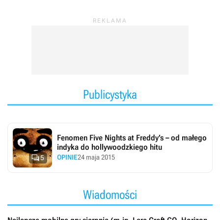
urozmaicać rozgrywkę o nowe elementy i rozwiązania.
Obecnie rozwojem cyklu zajmuje się wydawca ScottGames
oraz zespół deweloperski Steel Wool Studios. Tytuły spod
szyldu
FNAF
możemy ogrywać na komputerach
osobistych, konsolach, a także na urządzeniach
mobilnych.
Publicystyka
Fenomen Five Nights at Freddy’s – od małego
indyka do hollywoodzkiego hitu

OPINIE
24 maja 2015
5
Wiadomości