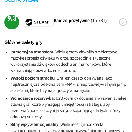
9.3

Bardzo pozytywne
(16 781)
Główne zalety gry
Immersyjna atmosfera
: Wielu graczy chwaliło ambientową
muzykę i projekt dźwięku w grze, szczególnie skuteczne
wykorzystanie dźwięków oddechu animatroników, które
wzmacniają doświadczenie horroru.
Wysoki poziom strachu
: Gra jest często opisywana jako
najstraszniejsza odsłona serii FNAF, z nieprzewidywalnymi jump
scare'ami, które trzymają graczy w napięciu.
Wciągająca rozgrywka
: Użytkownicy doceniają wyzwania, jakie
stawia gra, które wymagają umiejętności i strategii, aby
przetrwać noce, co czyni ją satysfakcjonującą dla tych, którzy
odnoszą sukcesy.
Silny wpływ emocjonalny
: Wiele recenzji podkreśla
psychologiczne efekty gry, z graczami wyrażającymi intensywny