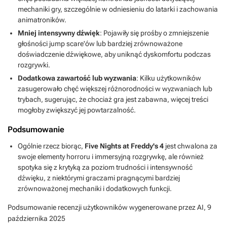
mechaniki gry, szczególnie w odniesieniu do latarki i zachowania
animatroników.
Mniej intensywny dźwięk
: Pojawiły się prośby o zmniejszenie
głośności jump scare'ów lub bardziej zrównoważone
doświadczenie dźwiękowe, aby uniknąć dyskomfortu podczas
rozgrywki.
Dodatkowa zawartość lub wyzwania
: Kilku użytkowników
zasugerowało chęć większej różnorodności w wyzwaniach lub
trybach, sugerując, że chociaż gra jest zabawna, więcej treści
mogłoby zwiększyć jej powtarzalność.
Podsumowanie
Ogólnie rzecz biorąc,
Five Nights at Freddy's 4
jest chwalona za
swoje elementy horroru i immersyjną rozgrywkę, ale również
spotyka się z krytyką za poziom trudności i intensywność
dźwięku, z niektórymi graczami pragnącymi bardziej
zrównoważonej mechaniki i dodatkowych funkcji.
Podsumowanie recenzji użytkowników wygenerowane przez AI,
9
października 2025