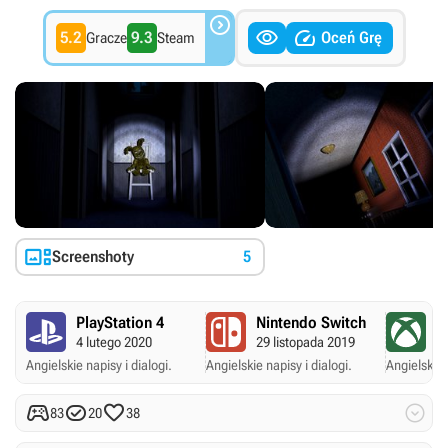



5.2
9.3
Oceń Grę
Gracze
Steam

Screenshoty
5
PlayStation 4
Nintendo Switch
X
4 lutego 2020
29 listopada 2019
29
Angielskie napisy i dialogi.
Angielskie napisy i dialogi.
Angielskie 




83
20
38