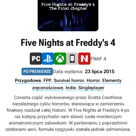
Five Nights at Freddy's 4
FNAF 4
Data wydania:
23 lipca 2015
PO PREMIERZE
Przygodowe
,
FPP
,
Survival horror
,
Horror
,
Elementy
zręcznościowe
,
Indie
,
Singleplayer
Czwarta część wykreowanego przez Scotta Cawthona
niezależnego cyklu horrorów, stanowiąca w zamierzeniu
finałowy rozdział całej historii. W Five Nights at Freddy’s 4 po
raz kolejny przychodzi nam stawić czoła morderczym
animatronicznym zabawkom. W porównaniu z poprzednimi
odsłonami serii, formuła rozgrywki została jednak odmieniona.