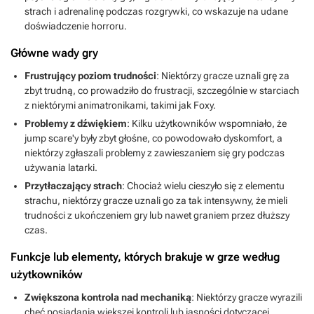
strach i adrenalinę podczas rozgrywki, co wskazuje na udane
doświadczenie horroru.
Główne wady gry
Frustrujący poziom trudności
: Niektórzy gracze uznali grę za
zbyt trudną, co prowadziło do frustracji, szczególnie w starciach
z niektórymi animatronikami, takimi jak Foxy.
Problemy z dźwiękiem
: Kilku użytkowników wspomniało, że
jump scare'y były zbyt głośne, co powodowało dyskomfort, a
niektórzy zgłaszali problemy z zawieszaniem się gry podczas
używania latarki.
Przytłaczający strach
: Chociaż wielu cieszyło się z elementu
strachu, niektórzy gracze uznali go za tak intensywny, że mieli
trudności z ukończeniem gry lub nawet graniem przez dłuższy
czas.
Funkcje lub elementy, których brakuje w grze według
użytkowników
Zwiększona kontrola nad mechaniką
: Niektórzy gracze wyrazili
chęć posiadania większej kontroli lub jasności dotyczącej