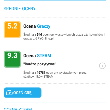
ŚREDNIE OCENY:
5.2
Ocena
Graczy
Średnia z
546
ocen gry wystawionych przez użytkowników i
graczy z GRYOnline.pl.
9.3
Ocena
STEAM

"Bardzo pozytywne"
Średnia z
16781
ocen gry wystawionych przez
użytkowników STEAM.

OCEŃ GRĘ
OCENA STEAM