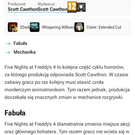
Producent:
Wydawca:
Scott Cawthon
Scott Cawthon
2Dark
Whispering Willows
Claire: Extended Cut
Fabuła
Mechanika
Five Nights at Freddy’s 4
to kolejna część cyklu horrorów,
za którego produkcję odpowiada Scott Cawthon. W czasie
zabawy gracz po raz kolejny musi stawić czoła
morderczym animatronikom. Tym razem jednak, produkcja
doczekała się znacznych zmian w mechanice rozgrywki.
Fabuła
Five Nights at Freddy’s 4
diametralnie zmienia miejsce akcji
oraz głównego bohatera. Tym razem gracz nie wciela się w