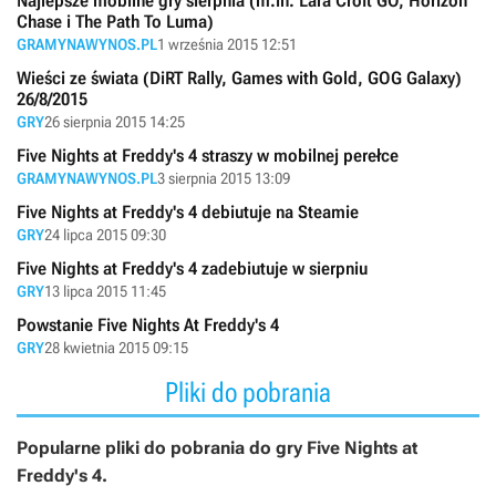
Najlepsze mobilne gry sierpnia (m.in. Lara Croft GO, Horizon
Chase i The Path To Luma)
GRAMYNAWYNOS.PL
1 września 2015 12:51
Wieści ze świata (DiRT Rally, Games with Gold, GOG Galaxy)
26/8/2015
GRY
26 sierpnia 2015 14:25
Five Nights at Freddy's 4 straszy w mobilnej perełce
GRAMYNAWYNOS.PL
3 sierpnia 2015 13:09
Five Nights at Freddy's 4 debiutuje na Steamie
GRY
24 lipca 2015 09:30
Five Nights at Freddy's 4 zadebiutuje w sierpniu
GRY
13 lipca 2015 11:45
Powstanie Five Nights At Freddy's 4
GRY
28 kwietnia 2015 09:15
Pliki do pobrania
Popularne pliki do pobrania do gry Five Nights at
Freddy's 4.