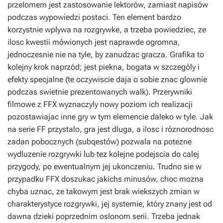
przelomem jest zastosowanie lektorów, zamiast napisów
podczas wypowiedzi postaci. Ten element bardzo
korzystnie wplywa na rozgrywke, a trzeba powiedziec, ze
ilosc kwestii mówionych jest naprawde ogromna,
jednoczesnie nie na tyle, by zanudzac gracza. Grafika to
kolejny krok naprzód; jest piekna, bogata w szczególy i
efekty specjalne (te oczywiscie daja o sobie znac glownie
podczas swietnie prezentowanych walk). Przerywniki
filmowe z FFX wyznaczyly nowy poziom ich realizacji
pozostawiajac inne gry w tym elemencie daleko w tyle. Jak
na serie FF przystalo, gra jest dluga, a ilosc i róznorodnosc
zadan pobocznych (subqestów) pozwala na potezne
wydluzenie rozgrywki lub tez kolejne podejscia do calej
przygody, po ewentualnym jej ukonczeniu. Trudno sie w
przypadku FFX doszukac jakichs minusów, choc mozna
chyba uznac, ze takowym jest brak wiekszych zmian w
charakterystyce rozgrywki, jej systemie, który znany jest od
dawna dzieki poprzednim oslonom serii. Trzeba jednak