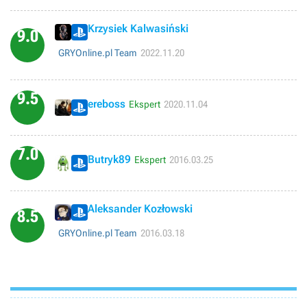
dobrze wykonane. Muzyka również na plus. Nie jestem fanem serii
Final Fantasy, więc ta część również niezbyt przypadła mi do gustu.
Krzysiek Kalwasiński
Ocena końcowa to solidne 7,0/10
9.0
GRYOnline.pl Team
2022.11.20
9.5
ereboss
Ekspert
2020.11.04
7.0
Butryk89
Ekspert
2016.03.25
Aleksander Kozłowski
8.5
GRYOnline.pl Team
2016.03.18