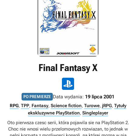
Final Fantasy X
Data wydania:
19 lipca 2001
PO PREMIERZE
RPG
,
TPP
,
Fantasy
,
Science fiction
,
Turowe
,
jRPG
,
Tytuły
ekskluzywne PlayStation
,
Singleplayer
Oto pierwsza czesc serii, która pojawila sie na PlayStation 2.
Choc nie wnosi wielu przelomowych rozwiazan, to jednak w
pelni korzysta z mozliwosci konsoli, na której mozna w nia