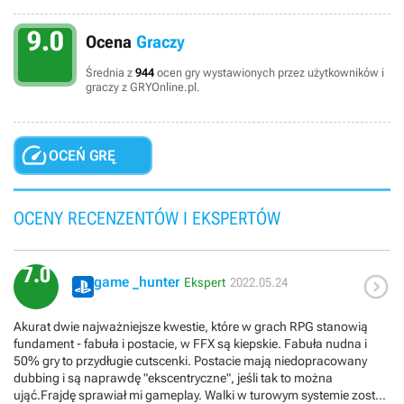
9.0
Ocena
Graczy
Średnia z
944
ocen gry wystawionych przez użytkowników i
graczy z GRYOnline.pl.

OCEŃ GRĘ
OCENY RECENZENTÓW I EKSPERTÓW
7.0

game _hunter
Ekspert
2022.05.24
Akurat dwie najważniejsze kwestie, które w grach RPG stanowią
fundament - fabuła i postacie, w FFX są kiepskie. Fabuła nudna i
50% gry to przydługie cutscenki. Postacie mają niedopracowany
dubbing i są naprawdę "ekscentryczne", jeśli tak to można
ująć.Frajdę sprawiał mi gameplay. Walki w turowym systemie zostały