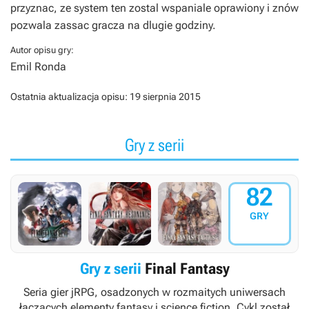
przyznac, ze system ten zostal wspaniale oprawiony i znów
pozwala zassac gracza na dlugie godziny.
Autor opisu gry:
Emil Ronda
Ostatnia aktualizacja opisu:
19 sierpnia 2015
Gry z serii
82
GRY
Gry z serii
Final Fantasy
Seria gier jRPG, osadzonych w rozmaitych uniwersach
łączących elementy fantasy i science fiction. Cykl został