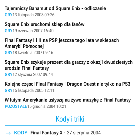
Tajemniczy Bahamut od Square Enix - odliczanie
GRY
13 listopada 2008 09:26
Square Enix uruchomi sklep dla fanów
GRY
19 czerwca 2007 16:40
Final Fantasy I i II na PSP jeszcze tego lata w sklepach
Ameryki Północnej
GRY
18 kwietnia 2007 09:16
Square Enix szykuje prezent dla graczy z okazji dwudziestych
urodzin Final Fantasy
GRY
12 stycznia 2007 09:44
Kolejne częsci Final Fantasy i Dragon Quest nie tylko na PS3
GRY
16 listopada 2005 12:11
W lutym Amerykanie usłyszą na żywo muzykę z Final Fantasy
POZOSTAŁE
15 grudnia 2004 10:21
Kody i triki
KODY
Final Fantasy X
-
27 sierpnia 2004