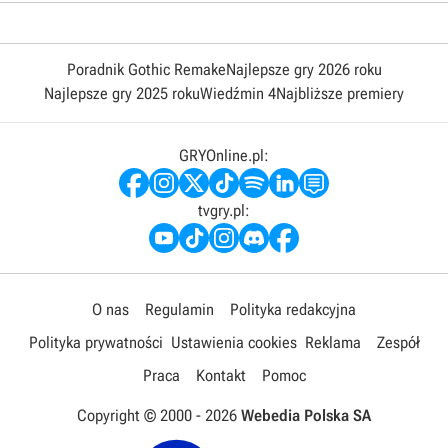
Poradnik Gothic Remake
Najlepsze gry 2026 roku
Najlepsze gry 2025 roku
Wiedźmin 4
Najbliższe premiery
GRYOnline.pl:
tvgry.pl:
O nas
Regulamin
Polityka redakcyjna
Polityka prywatności
Ustawienia cookies
Reklama
Zespół
Praca
Kontakt
Pomoc
Copyright © 2000 -
2026
Webedia Polska SA