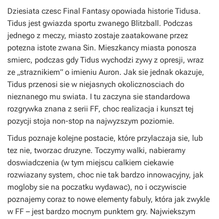
Dziesiata czesc Final Fantasy opowiada historie Tidusa.
Tidus jest gwiazda sportu zwanego Blitzball. Podczas
jednego z meczy, miasto zostaje zaatakowane przez
potezna istote zwana Sin. Mieszkancy miasta ponosza
smierc, podczas gdy Tidus wychodzi zywy z opresji, wraz
ze „straznikiem” o imieniu Auron. Jak sie jednak okazuje,
Tidus przenosi sie w niejasnych okolicznosciach do
nieznanego mu swiata. I tu zaczyna sie standardowa
rozgrywka znana z serii FF, choc realizacja i kunszt tej
pozycji stoja non-stop na najwyzszym poziomie.
Tidus poznaje kolejne postacie, które przylaczaja sie, lub
tez nie, tworzac druzyne. Toczymy walki, nabieramy
doswiadczenia (w tym miejscu calkiem ciekawie
rozwiazany system, choc nie tak bardzo innowacyjny, jak
mogloby sie na poczatku wydawac), no i oczywiscie
poznajemy coraz to nowe elementy fabuly, która jak zwykle
w FF – jest bardzo mocnym punktem gry. Najwiekszym