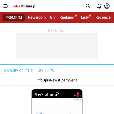




Newsroom
Gry
Rankingi
Listy
Recenzje
PREMIUM
www.gry-online.pl
Gry
RPG


Info
Opis
News
Oceny
Seria