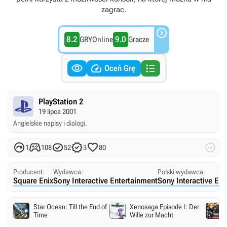
zagrac.

8.2
9.0
GRYOnline
Gracze



Oceń Grę
PlayStation 2
19 lipca 2001
Angielskie napisy i dialogi.






1
108
52
3
80
Producent:
Wydawca:
Polski wydawca:
Square Enix
Sony Interactive Entertainment
Sony Interactive En
Star Ocean: Till the End of
Xenosaga Episode I: Der
Time
Wille zur Macht