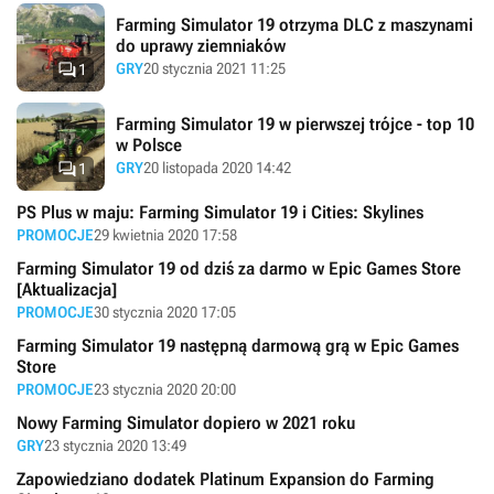
Farming Simulator 19 otrzyma DLC z maszynami
do uprawy ziemniaków

GRY
20 stycznia 2021 11:25
1
Farming Simulator 19 w pierwszej trójce - top 10
w Polsce

GRY
20 listopada 2020 14:42
1
PS Plus w maju: Farming Simulator 19 i Cities: Skylines
PROMOCJE
29 kwietnia 2020 17:58
Farming Simulator 19 od dziś za darmo w Epic Games Store
[Aktualizacja]
PROMOCJE
30 stycznia 2020 17:05
Farming Simulator 19 następną darmową grą w Epic Games
Store
PROMOCJE
23 stycznia 2020 20:00
Nowy Farming Simulator dopiero w 2021 roku
GRY
23 stycznia 2020 13:49
Zapowiedziano dodatek Platinum Expansion do Farming