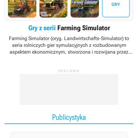
GRY
Gry z serii
Farming Simulator
Farming Simulator
(oryg.
Landwirtschafts-Simulator
) to
seria rolniczych gier symulacyjnych z rozbudowanym
aspektem ekonomicznym, stworzona i rozwijana przez
niemieckie studio GIANTS Software. Cykl zaliczany jest do
czołówki gatunku symulatorów pracy ciężkim sprzętem
mechanicznym.
W latach 2012-2021 wydawcą gier spod
tego szyldu była firma Focus Home Interactive (później
przemianowana na Focus Entertainment)
. W kwietniu
2021 roku studio GIANTS Software ogłosiło jednak, że od
tej pory będzie wydawać następne części serii własnym
sumptem.
Publicystyka