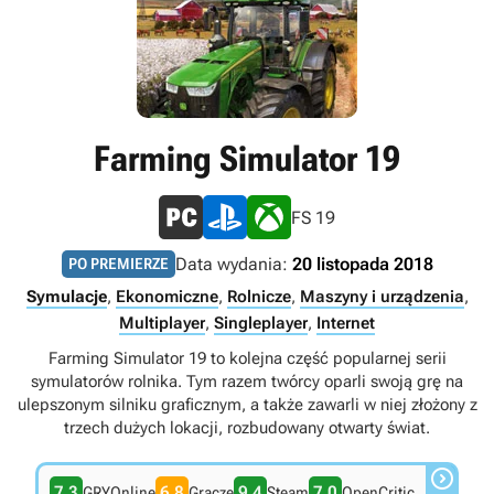
Farming Simulator 19
FS 19
Data wydania:
20 listopada 2018
PO PREMIERZE
Symulacje
,
Ekonomiczne
,
Rolnicze
,
Maszyny i urządzenia
,
Multiplayer
,
Singleplayer
,
Internet
Farming Simulator 19 to kolejna część popularnej serii
symulatorów rolnika. Tym razem twórcy oparli swoją grę na
ulepszonym silniku graficznym, a także zawarli w niej złożony z
trzech dużych lokacji, rozbudowany otwarty świat.

7.3
6.8
9.4
7.0
GRYOnline
Gracze
Steam
OpenCritic