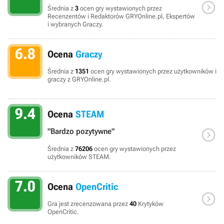

Średnia z
3
ocen gry wystawionych przez
Recenzentów i Redaktorów GRYOnline.pl, Ekspertów
i wybranych Graczy.
6.8
Ocena
Graczy
Średnia z
1351
ocen gry wystawionych przez użytkowników i
graczy z GRYOnline.pl.
9.4
Ocena
STEAM

"Bardzo pozytywne"
Średnia z
76206
ocen gry wystawionych przez
użytkowników STEAM.
7.0
Ocena
OpenCritic

Gra jest zrecenzowana przez
40
Krytyków
OpenCritic.