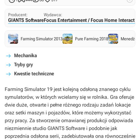
Producent:
Wydawca:
GIANTS Software
Focus Entertainment / Focus Home Interactiv
Farming Simulator 2013
Pure Farming 2018
Menedżer 
Mechanika
Tryby gry
Kwestie techniczne
Farming Simulator 19
jest kolejną odsłoną znanego cyklu
symulatorów, w których wcielamy się w rolnika. Gra oferuje
dwie duże, otwarte i pełne różnego rodzaju zadań lokacje
oraz setki maszyn i pojazdów, które możemy wykorzystać
przy pracy. Za stworzenie omawianej produkcji odpowiada
niezmiennie studio GIANTS Software i podobnie jak
poprzednia odsłona serii, zadebiutowała ona równocześnie