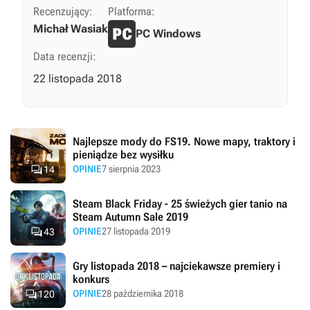
Recenzujący:
Platforma:
Michał Wasiak
PC Windows
Data recenzji:
22 listopada 2018
Najlepsze mody do FS19. Nowe mapy, traktory i
pieniądze bez wysiłku

OPINIE
7 sierpnia 2023
14
Steam Black Friday - 25 świeżych gier tanio na
Steam Autumn Sale 2019

OPINIE
27 listopada 2019
43
Gry listopada 2018 – najciekawsze premiery i
konkurs

OPINIE
28 października 2018
120