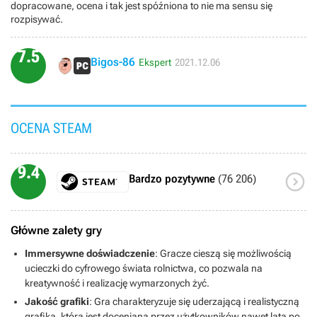
dopracowane, ocena i tak jest spóźniona to nie ma sensu się
rozpisywać.
7.5
Bigos-86
Ekspert
2021.12.06
OCENA STEAM
9.4

Bardzo pozytywne
(76 206)
Główne zalety gry
Immersywne doświadczenie
: Gracze cieszą się możliwością
ucieczki do cyfrowego świata rolnictwa, co pozwala na
kreatywność i realizację wymarzonych żyć.
Jakość grafiki
: Gra charakteryzuje się uderzającą i realistyczną
grafiką, która jest doceniana przez użytkowników nawet lata po