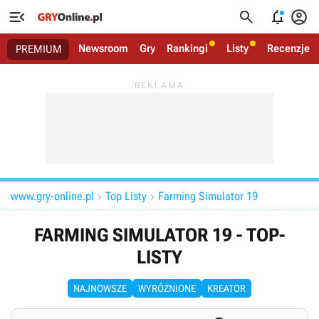




Newsroom
Gry
Rankingi
Listy
Recenzje
PREMIUM
www.gry-online.pl
Top Listy
Farming Simulator 19


FARMING SIMULATOR 19 - TOP-
LISTY
NAJNOWSZE
WYRÓŻNIONE
KREATOR