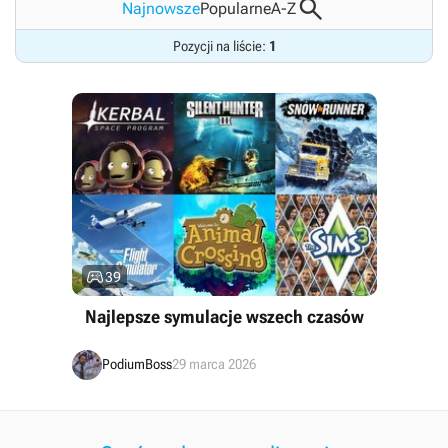

Najnowsze
Popularne
A-Z
Pozycji na liście:
1

39
Najlepsze symulacje wszech czasów
PodiumBoss
29 marca 2026