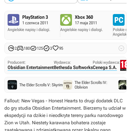
PlayStation 3
Xbox 360
P
1 czerwca 2011
17 maja 2011
1
Angielskie napisy i dialogi.
Angielskie napisy i dialogi.
Polskie nap
Angielskie 






2
180
125
3
95
Producent:
Wydawca:
Polski wydawca:
Obsidian Entertainment
Bethesda Softworks
Cenega S.A.
The Elder Scrolls IV:
The Elder Scrolls V: Skyrim
Oblivion
Fallout: New Vegas - Honest Hearts
to drugi dodatek DLC
do gry studia Obsidian Entertainment. Bierzemy tu udział w
ekspedycji na dzikie i nieodkryte tereny parku narodowego
Zion w Utah. Niestety karawana bohatera zostaje
zaatakowana i zdziesiątkowana przez lokalny gang.