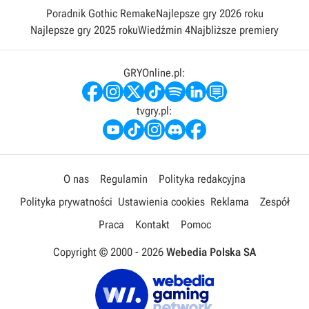
Poradnik Gothic Remake
Najlepsze gry 2026 roku
Najlepsze gry 2025 roku
Wiedźmin 4
Najbliższe premiery
GRYOnline.pl:
tvgry.pl:
O nas
Regulamin
Polityka redakcyjna
Polityka prywatności
Ustawienia cookies
Reklama
Zespół
Praca
Kontakt
Pomoc
Copyright © 2000 -
2026
Webedia Polska SA