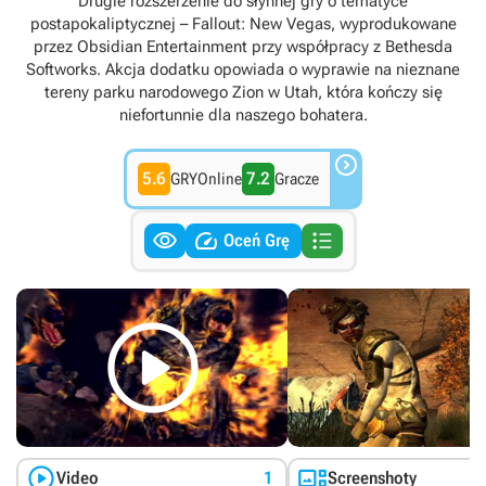
Drugie rozszerzenie do słynnej gry o tematyce
postapokaliptycznej – Fallout: New Vegas, wyprodukowane
przez Obsidian Entertainment przy współpracy z Bethesda
Softworks. Akcja dodatku opowiada o wyprawie na nieznane
tereny parku narodowego Zion w Utah, która kończy się
niefortunnie dla naszego bohatera.

5.6
7.2
GRYOnline
Gracze



Oceń Grę



Video
1
Screenshoty