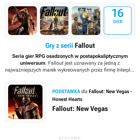
16
GIER
Gry z serii
Fallout
Seria gier RPG osadzonych w postapokaliptycznym
uniwersum
.
Fallout
jest uznawany za jedną z
najważniejszych marek wykreowanych przez firmę Interplay
i studio Black Isle. Od 2004 roku pieczę nad rozwojem
cyklu sprawują Bethesda Softworks i Bethesda Game
Studios.
PODSTAWKA
dla
Fallout: New Vegas -
Honest Hearts
Fallout: New Vegas