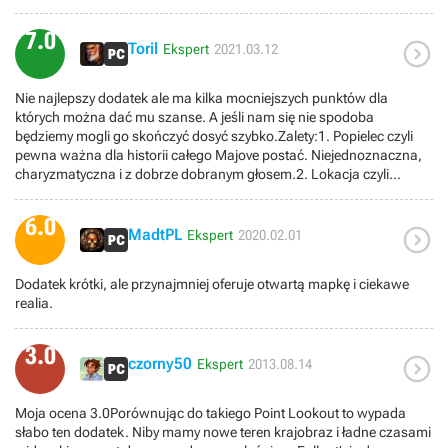
7.0

Toril
Ekspert
2021.03.12
Nie najlepszy dodatek ale ma kilka mocniejszych punktów dla
których można dać mu szanse. A jeśli nam się nie spodoba
będziemy mogli go skończyć dosyć szybko.Zalety:1. Popielec czyli
pewna ważna dla historii całego Majove postać. Niejednoznaczna,
charyzmatyczna i z dobrze dobranym głosem.2. Lokacja czyli
kaniony, oazy i takie tam. Mi się podobało, miłe to dla oka.Wady:1.
Przeciętny wątek główny choć dobrze, że są przynajmniej różne
6.0

zakończenia.2. Dużo nudnego biegania przy wykonywaniu raczej
MadtPL
Ekspert
2020.02.01
nudnych misji.
Dodatek krótki, ale przynajmniej oferuje otwartą mapkę i ciekawe
realia.
3.0

czorny50
Ekspert
2013.08.14
Moja ocena 3.0Porównując do takiego Point Lookout to wypada
słabo ten dodatek. Niby mamy nowe teren krajobraz i ładne czasami