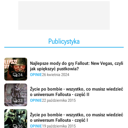
Publicystyka
Najlepsze mody do gry Fallout: New Vegas, czyli
jak upiększyć pustkowia?

OPINIE
26 kwietnia 2024
24
Życie po bombie - wszystko, co musisz wiedzieć
o uniwersum Fallouta - część II

OPINIE
22 października 2015
23
Życie po bombie - wszystko, co musisz wiedzieć
o uniwersum Fallouta - część I

OPINIE
19 października 2015
36