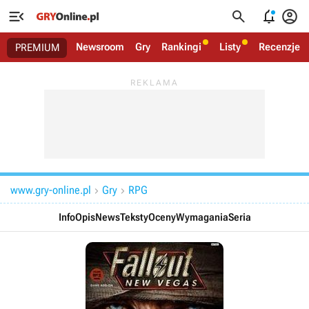




Newsroom
Gry
Rankingi
Listy
Recenzje
PREMIUM
www.gry-online.pl
Gry
RPG


Info
Opis
News
Teksty
Oceny
Wymagania
Seria