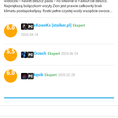
widoczki – nawet deszcz pada – no właśnie w Fallout’cie deszcz.
Największą bolączkom wizyty Zion jest prawie całkowity brak
klimatu postapokalipsy. Rzeki pełne czystej wody wszędzie owoce
na drzewach. Praktycznie zniszczenia zerowe przez co nie ma także
zbyt dużo loot’u i craftingu. Poza tym historia jest krótka i raczej w
xKoweKx [stalker.pl]
Ekspert
ogóle nie wciągająca.
6.0
2026.04.14
5.5
Orzech
Ekspert
2024.06.24
6.0
kęsik
Ekspert
2020.02.28