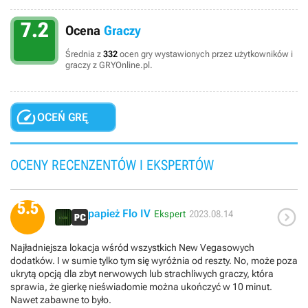
7.2
Ocena
Graczy
Średnia z
332
ocen gry wystawionych przez użytkowników i
graczy z GRYOnline.pl.

OCEŃ GRĘ
OCENY RECENZENTÓW I EKSPERTÓW
5.5

papież Flo IV
Ekspert
2023.08.14
Najładniejsza lokacja wśród wszystkich New Vegasowych
dodatków. I w sumie tylko tym się wyróżnia od reszty. No, może poza
ukrytą opcją dla zbyt nerwowych lub strachliwych graczy, która
sprawia, że gierkę nieświadomie można ukończyć w 10 minut.
Nawet zabawne to było.