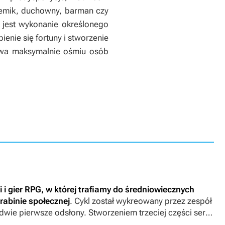
hemik, duchowny, barman czy
m jest wykonanie określonego
ienie się fortuny i stworzenie
bowa maksymalnie ośmiu osób
i i gier RPG, w której trafiamy do średniowiecznych
rabinie społecznej
. Cykl został wykreowany przez zespół
wie pierwsze odsłony. Stworzeniem trzeciej części serii
abs, jednak później dokończenie projektu przekazano w