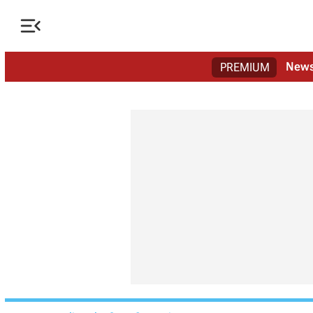

New
PREMIUM