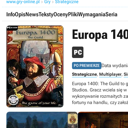
www.gry-online.pl
Gry
Strategiczne


Info
Opis
News
Teksty
Oceny
Pliki
Wymagania
Seria
Europa 140
Data wydani
PO PREMIERZE
Strategiczne
,
Multiplayer
,
Si
Europa 1400: The Guild to
Studios. Gracz wciela się w
wykonywanie rozmaitych zada
fortuny na handlu, czy założ