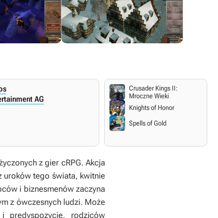
os
Crusader Kings II:
Mroczne Wieki
rtainment AG
Knights of Honor
Spells of Gold
ożyczonych z gier cRPG. Akcja
z uroków tego świata, kwitnie
kupców i biznesmenów zaczyna
nym z ówczesnych ludzi. Może
i predyspozycje, rodziców