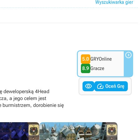
Wyszukiwarka gier

5.0
GRYOnline
8.9
Gracze


Oceń Grę
pę deweloperską 4Head
za, a jego celem jest
e burmistrzem, dorobienie się