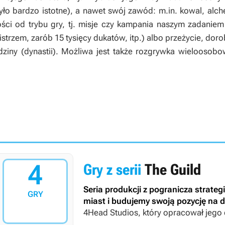
o bardzo istotne), a nawet swój zawód: m.in. kowal, alc
ości od trybu gry, tj. misje czy kampania naszym zadanie
istrzem, zarób 15 tysięcy dukatów, itp.) albo przeżycie, dorob
dziny (dynastii). Możliwa jest także rozgrywka wielooso
4
Gry z serii
The Guild
Seria produkcji z pogranicza strategi
GRY
miast i budujemy swoją pozycję na d
4Head Studios, który opracował jego d
najpierw zajmowała się ekipa GolemL