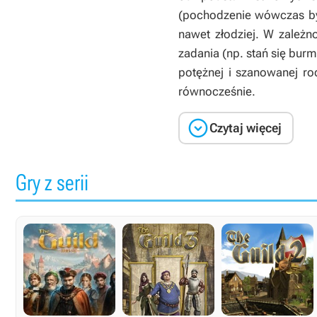
(pochodzenie wówczas był
nawet złodziej. W zależn
zadania (np. stań się burm
potężnej i szanowanej ro
równocześnie.

Czytaj więcej
Gry z serii