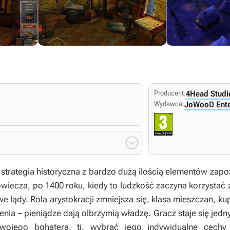
Producent:
4Head Studi
Wydawca:
JoWooD Ente

 strategia historyczna z bardzo dużą ilością elementów zap
iowiecza, po 1400 roku, kiedy to ludzkość zaczyna korzystać 
e lądy. Rola arystokracji zmniejsza się, klasa mieszczan, 
nia – pieniądze dają olbrzymią władzę. Gracz staje się jed
ojego bohatera, tj. wybrać jego indywidualne cechy 