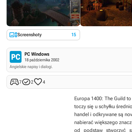

Screenshoty
15
PC Windows
18 października 2002
Angielskie napisy i dialogi.



7
2
4
Europa 1400: The Guild to
toczy się u schyłku średn
handel i odkrywane są now
nabierać większego znacze
od podstaw stworzyć sw