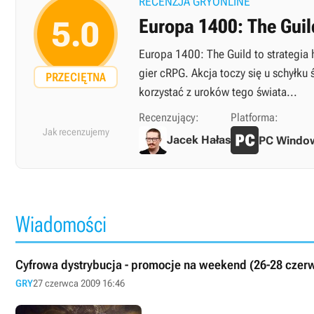
RECENZJA GRYONLINE
5.0
Europa 1400: The Guil
Europa 1400: The Guild to strategia
gier cRPG. Akcja toczy się u schyłku
PRZECIĘTNA
korzystać z uroków tego świata...
Recenzujący:
Platforma:
Jak recenzujemy
Jacek Hałas
PC Windo
Wiadomości
Cyfrowa dystrybucja - promocje na weekend (26-28 czer
GRY
27 czerwca 2009 16:46