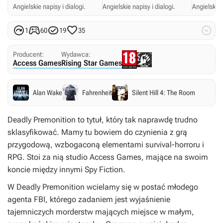
Angielskie napisy i dialogi.
Angielskie napisy i dialogi.
Angielskie 





1
60
19
35
Producent:
Wydawca:
Access Games
Rising Star Games
Alan Wake
Fahrenheit
Silent Hill 4: The Room
Deadly Premonition
to tytuł, który tak naprawdę trudno
sklasyfikować. Mamy tu bowiem do czynienia z grą
przygodową, wzbogaconą elementami survival-horroru i
RPG. Stoi za nią studio Access Games, mające na swoim
koncie między innymi
Spy Fiction
.
W
Deadly Premonition
wcielamy się w postać młodego
agenta FBI, którego zadaniem jest wyjaśnienie
tajemniczych morderstw mających miejsce w małym,