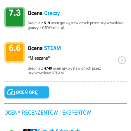
7.3
Ocena
Graczy
Średnia z
519
ocen gry wystawionych przez użytkowników i
graczy z GRYOnline.pl.
6.6
Ocena
STEAM

"Mieszane"
Średnia z
4749
ocen gry wystawionych przez
użytkowników STEAM.

OCEŃ GRĘ
OCENY RECENZENTÓW I EKSPERTÓW
Krzysiek Kalwasiński