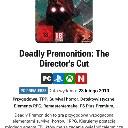
Deadly Premonition: The
Director's Cut
Data wydania:
23 lutego 2010
PO PREMIERZE
Przygodowe
,
TPP
,
Survival horror
,
Detektywistyczne
,
Elementy RPG
,
Remaster/remake
,
PS Plus Premium
,
Singleplayer
Deadly Premonition to gra przygodowa wzbogacona
elementami survival-horroru i RPG. Kierujemy postacią
młodego agenta FBI, który ma za zadanie wyjaśnić tajemnicze