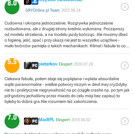
8.0

GRYOnline.pl Team
2022.08.24
Cudowna i okropna jednocześnie. Rozgrywka jednocześnie
rozbudowana, ale z drugiej strony średnio wykonana. Począwszy
od modelu strzelania, a na modelu jazdy kończąc. Ale musimy dbać
o higienę, jeść, spać i przy okazji nie jest to wszystko uciążliwe -
mało twórców pamięta o takich mechanikach. Klimat i fabuła to coś
pięknego, choć wydarzenia z drugiej połowy nieco mnie zawiodły.
Ale i tak bawiłem się wyśmienicie.
5.5

pieterkov
Ekspert
2020.07.28
Ciekawa fabuła, potem staje się poplątana i wplata absurdalne
wątki paranormalne - wielkie potwory niczym w devil may cry.Gdyby
nie to i praktycznie niegrywalność na pc (ciągłe crashe np. po tym jak
pół godziny jechaliśmy przez miasto do celu misji bez zapisu) to
byłaby to dobra gra.Nie rozumiem też zakończenia.
7.0

MadtPL
Ekspert
2018.04.02