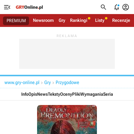




Newsroom
Gry
Rankingi
Listy
Recenzje
PREMIUM
www.gry-online.pl
Gry
Przygodowe


Info
Opis
News
Teksty
Oceny
Pliki
Wymagania
Seria