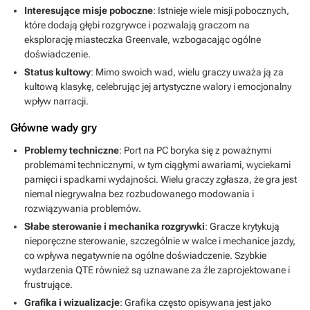
Interesujące misje poboczne
: Istnieje wiele misji pobocznych,
które dodają głębi rozgrywce i pozwalają graczom na
eksplorację miasteczka Greenvale, wzbogacając ogólne
doświadczenie.
Status kultowy
: Mimo swoich wad, wielu graczy uważa ją za
kultową klasykę, celebrując jej artystyczne walory i emocjonalny
wpływ narracji.
Główne wady gry
Problemy techniczne
: Port na PC boryka się z poważnymi
problemami technicznymi, w tym ciągłymi awariami, wyciekami
pamięci i spadkami wydajności. Wielu graczy zgłasza, że gra jest
niemal niegrywalna bez rozbudowanego modowania i
rozwiązywania problemów.
Słabe sterowanie i mechanika rozgrywki
: Gracze krytykują
nieporęczne sterowanie, szczególnie w walce i mechanice jazdy,
co wpływa negatywnie na ogólne doświadczenie. Szybkie
wydarzenia QTE również są uznawane za źle zaprojektowane i
frustrujące.
Grafika i wizualizacje
: Grafika często opisywana jest jako