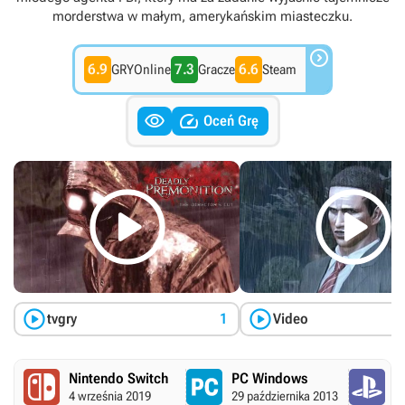
morderstwa w małym, amerykańskim miasteczku.

6.9
7.3
6.6
GRYOnline
Gracze
Steam


Oceń Grę




tvgry
1
Video
Nintendo Switch
PC Windows
P
4 września 2019
29 października 2013
1