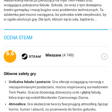
Niesamowity klimat przywodzący na myśl Twin Peaks oraz
wciągająca pokręcona fabuła. Szkoda, że wraz z tym dostajemy
średni gameplay i masę bugów oraz problemów technicznych. Ta
siódemka jest mocno naciągana, bo potrzeba wiele cierpliwości, by
w ogóle ukończyć grę. Dla tych, którym się to uda, będzie to
niezapomniana przygoda.
OCENA STEAM
6.6

Mieszane
(4 749)
Główne zalety gry
Unikalna fabuła i postacie
: Gra oferuje wciągającą narrację z
niezapomnianymi postaciami, mocno inspirowaną surrealizmem
Twin Peaks. Gracze doceniają dziwaczny urok i głębię fabuły,
która kręci się wokół Morderstw Czerwonego Ziarna.
Atmosfera
: Gra skutecznie tworzy fascynującą atmosferę, łącząc
horror, humor i absurd, co przemawia do fanów gatunku.