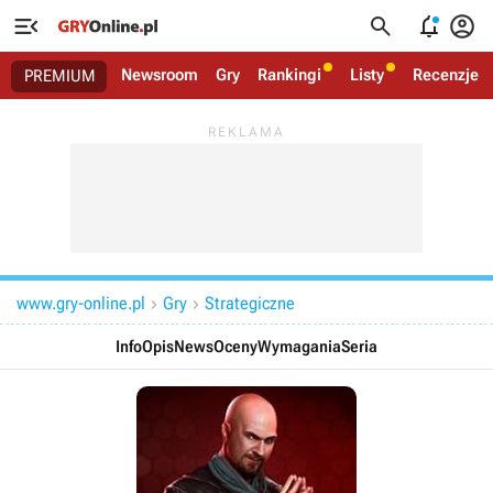




Newsroom
Gry
Rankingi
Listy
Recenzje
PREMIUM
www.gry-online.pl
Gry
Strategiczne


Info
Opis
News
Oceny
Wymagania
Seria