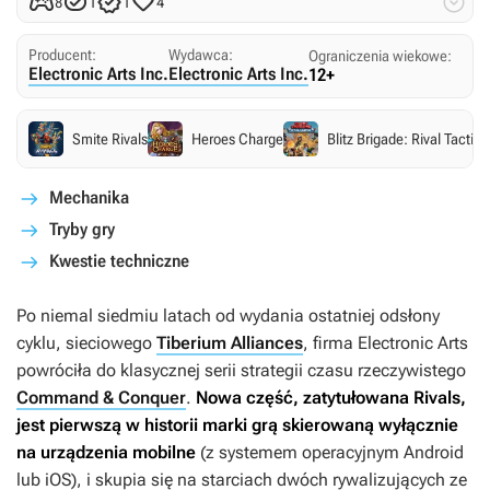





8
1
1
4
Producent:
Wydawca:
Ograniczenia wiekowe:
Electronic Arts Inc.
Electronic Arts Inc.
12+
Smite Rivals
Heroes Charge
Blitz Brigade: Rival Tactics
Mechanika
Tryby gry
Kwestie techniczne
Po niemal siedmiu latach od wydania ostatniej odsłony
cyklu, sieciowego
Tiberium Alliances
, firma Electronic Arts
powróciła do klasycznej serii strategii czasu rzeczywistego
Command & Conquer
.
Nowa część, zatytułowana
Rivals
,
jest pierwszą w historii marki grą skierowaną wyłącznie
na urządzenia mobilne
(z systemem operacyjnym Android
lub iOS), i skupia się na starciach dwóch rywalizujących ze