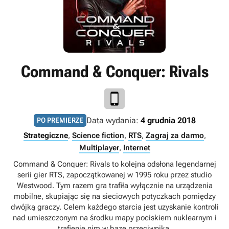
Command & Conquer: Rivals
Data wydania:
4 grudnia 2018
PO PREMIERZE
Strategiczne
,
Science fiction
,
RTS
,
Zagraj za darmo
,
Multiplayer
,
Internet
Command & Conquer: Rivals to kolejna odsłona legendarnej
serii gier RTS, zapoczątkowanej w 1995 roku przez studio
Westwood. Tym razem gra trafiła wyłącznie na urządzenia
mobilne, skupiając się na sieciowych potyczkach pomiędzy
dwójką graczy. Celem każdego starcia jest uzyskanie kontroli
nad umieszczonym na środku mapy pociskiem nuklearnym i
trafienie nim w bazę przeciwnika.