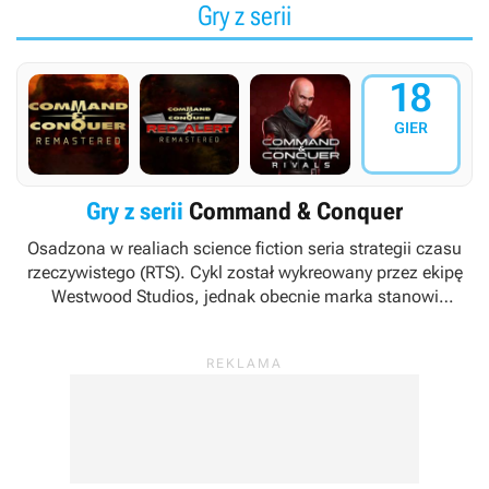
Gry z serii
18
GIER
Gry z serii
Command & Conquer
Osadzona w realiach science fiction seria strategii czasu
rzeczywistego (RTS). Cykl został wykreowany przez ekipę
Westwood Studios, jednak obecnie marka stanowi
własność koncernu Electronic Arts, rozwijającego ją w
oparciu o własne studia deweloperskie (m.in. Victory
Games i EA Phenomic).