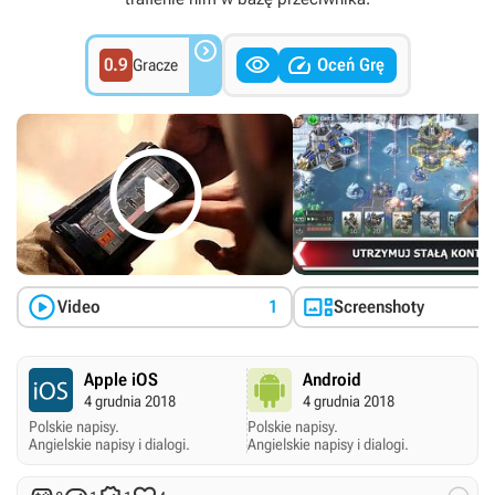



0.9
Oceń Grę
Gracze



Video
1
Screenshoty
Apple iOS
Android
4 grudnia 2018
4 grudnia 2018
Polskie napisy.
Polskie napisy.
Angielskie napisy i dialogi.
Angielskie napisy i dialogi.