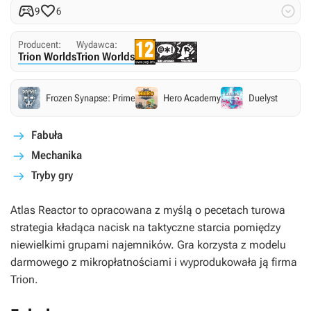



9
6
Producent:
Wydawca:
Trion Worlds
Trion Worlds
Frozen Synapse: Prime
Hero Academy
Duelyst
Fabuła
Mechanika
Tryby gry
Atlas Reactor
to opracowana z myślą o pecetach turowa
strategia kładąca nacisk na taktyczne starcia pomiędzy
niewielkimi grupami najemników. Gra korzysta z modelu
darmowego z mikropłatnościami i wyprodukowała ją firma
Trion.