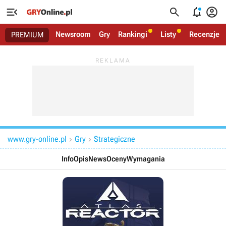




Newsroom
Gry
Rankingi
Listy
Recenzje
PREMIUM
www.gry-online.pl
Gry
Strategiczne


Info
Opis
News
Oceny
Wymagania