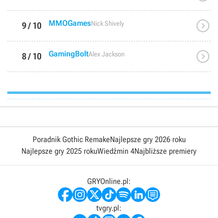

MMOGames
Nick Shively
9 / 10

GamingBolt
Alex Jackson
8 / 10
Poradnik Gothic Remake
Najlepsze gry 2026 roku
Najlepsze gry 2025 roku
Wiedźmin 4
Najbliższe premiery
GRYOnline.pl:
tvgry.pl: