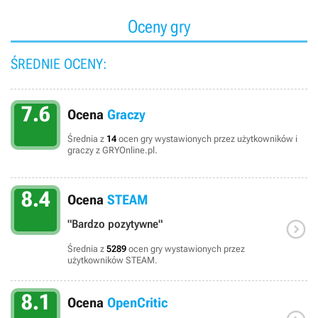
Oceny gry
ŚREDNIE OCENY:
7.6
Ocena
Graczy
Średnia z
14
ocen gry wystawionych przez użytkowników i
graczy z GRYOnline.pl.
8.4
Ocena
STEAM

"Bardzo pozytywne"
Średnia z
5289
ocen gry wystawionych przez
użytkowników STEAM.
8.1
Ocena
OpenCritic