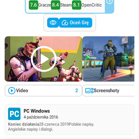

7.6
8.4
8.1
Gracze
Steam
OpenCritic


Oceń Grę



Video
2
Screenshoty
PC Windows
4 października 2016
Koniec działania
28 czerwca 2019
Polskie napisy.
Angielskie napisy i dialogi.