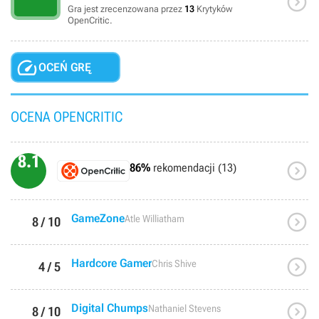

Gra jest zrecenzowana przez
13
Krytyków
OpenCritic.

OCEŃ GRĘ
OCENA OPENCRITIC
8.1

86%
rekomendacji (13)

GameZone
Atle Williatham
8 / 10

Hardcore Gamer
Chris Shive
4 / 5

Digital Chumps
Nathaniel Stevens
8 / 10