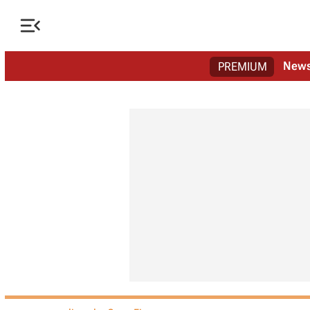

New
PREMIUM