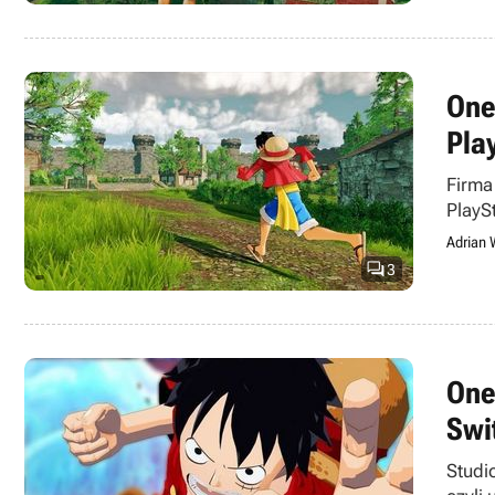
One
Pla
Firma
PlayS
świat
Adrian 

3
One
Swi
Studi