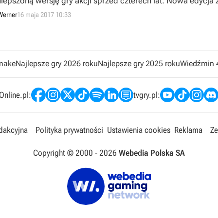
 ulepszoną wersję gry akcji sprzed czterech lat. Nowa edycja 
Werner
16 maja 2017 10:33
emake
Najlepsze gry 2026 roku
Najlepsze gry 2025 roku
Wiedźmin 
nline.pl:
tvgry.pl:
edakcyjna
Polityka prywatności
Ustawienia cookies
Reklama
Ze
Copyright © 2000 -
2026
Webedia Polska SA