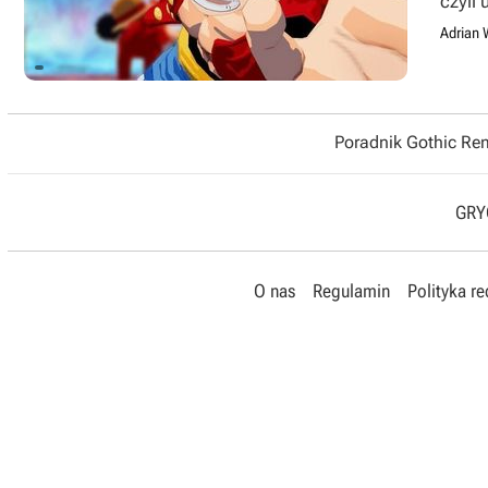
czyli
Adrian 
Poradnik Gothic R
GRYO
O nas
Regulamin
Polityka r