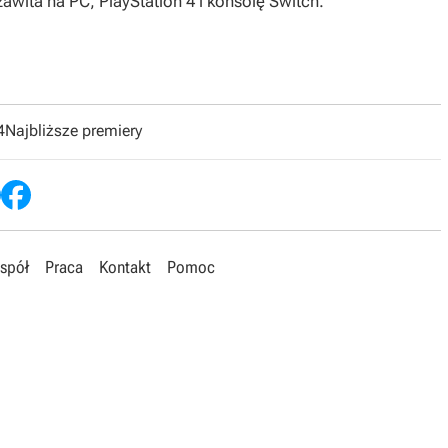
zawita na PC, PlayStation 4 i konsolę Switch.
4
Najbliższe premiery
spół
Praca
Kontakt
Pomoc