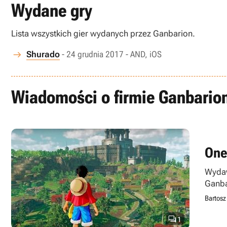
Wydane gry
Lista wszystkich gier wydanych przez Ganbarion.
Shurado
- 24 grudnia 2017 - AND, iOS
Wiadomości o firmie Ganbario
One
Wydaw
Ganba
Bartosz

1