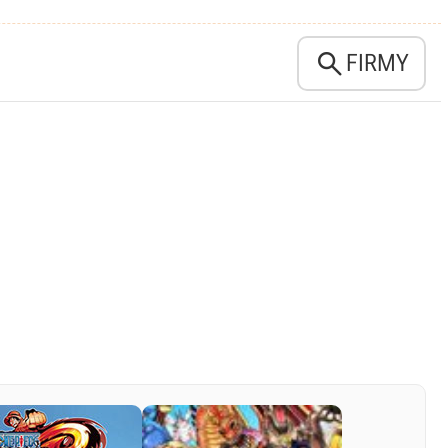

FIRMY