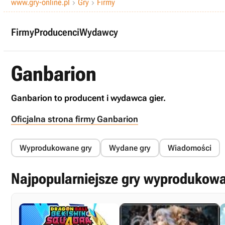
www.gry-online.pl
Gry
Firmy


Firmy
Producenci
Wydawcy
Ganbarion
Ganbarion to producent i wydawca gier.
Oficjalna strona firmy Ganbarion
Wyprodukowane gry
Wydane gry
Wiadomości
Najpopularniejsze gry wyprodukowa