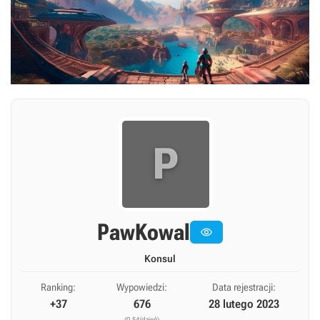
P
PawKowal

Konsul
Ranking:
Wypowiedzi:
Data rejestracji:
+37
676
28 lutego 2023
(0,54/dzień)