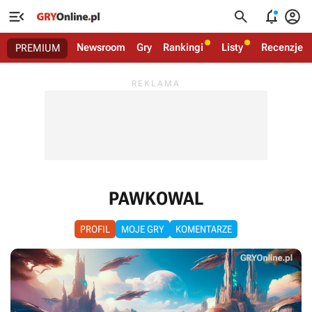




Newsroom
Gry
Rankingi
Listy
Recenzje
PREMIUM
PAWKOWAL
PROFIL
MOJE GRY
KOMENTARZE