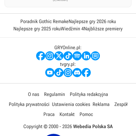
Poradnik Gothic Remake
Najlepsze gry 2026 roku
Najlepsze gry 2025 roku
Wiedźmin 4
Najbliższe premiery
GRYOnline.pl:
tvgry.pl:
O nas
Regulamin
Polityka redakcyjna
Polityka prywatności
Ustawienia cookies
Reklama
Zespół
Praca
Kontakt
Pomoc
Copyright © 2000 -
2026
Webedia Polska SA