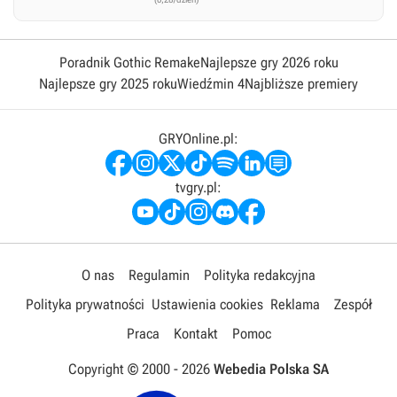
Poradnik Gothic Remake
Najlepsze gry 2026 roku
Najlepsze gry 2025 roku
Wiedźmin 4
Najbliższe premiery
GRYOnline.pl:
tvgry.pl:
O nas
Regulamin
Polityka redakcyjna
Polityka prywatności
Ustawienia cookies
Reklama
Zespół
Praca
Kontakt
Pomoc
Copyright © 2000 -
2026
Webedia Polska SA