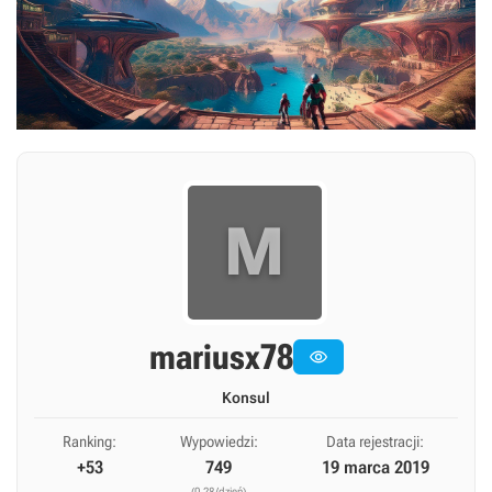
M
mariusx78

Konsul
Ranking:
Wypowiedzi:
Data rejestracji:
+53
749
19 marca 2019
(0,28/dzień)