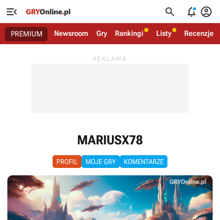




Newsroom
Gry
Rankingi
Listy
Recenzje
PREMIUM
MARIUSX78
PROFIL
MOJE GRY
KOMENTARZE