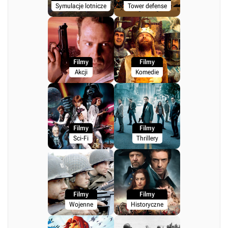
Symulacje lotnicze
Tower defense
Filmy
Filmy
Akcji
Komedie
Filmy
Filmy
Sci-Fi
Thrillery
Filmy
Filmy
Wojenne
Historyczne