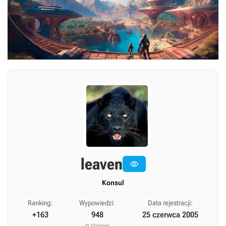
leaven

Konsul
Ranking:
Wypowiedzi:
Data rejestracji:
+163
948
25 czerwca 2005
(0,12/dzień)