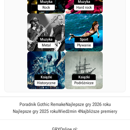
Muzyka
Muzyka
Rock
Hard rock
Muzyka
Sport
Metal
Pływanie
Książki
Książki
Historyczne
Podróżnicze
Poradnik Gothic Remake
Najlepsze gry 2026 roku
Najlepsze gry 2025 roku
Wiedźmin 4
Najbliższe premiery
GRYOnline.pl: