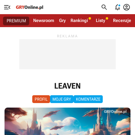




Newsroom
Gry
Rankingi
Listy
Recenzje
PREMIUM
LEAVEN
PROFIL
MOJE GRY
KOMENTARZE