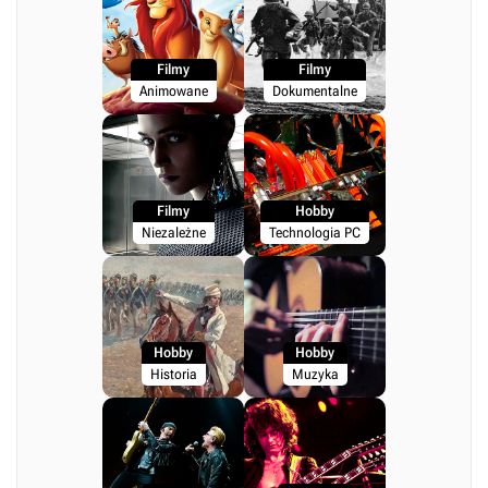
Filmy
Filmy
Animowane
Dokumentalne
Filmy
Hobby
Niezależne
Technologia PC
Hobby
Hobby
Historia
Muzyka