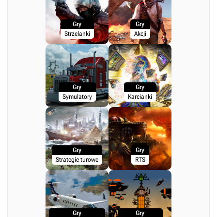
Gry
Gry
Strzelanki
Akcji
Gry
Gry
Symulatory
Karcianki
Gry
Gry
Strategie turowe
RTS
Gry
Gry